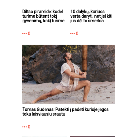
Diltso piramidė: kodėl
10 dalykų, kuriuos
turime būtent tokį
verta daryti, net jei kiti
gyvenimą, kokį turime
jus dėl to smerkia
0
0
Tomas Gudėnas: Patekti į padėti kurioje jėgos
teka laisviausiu srautu
0