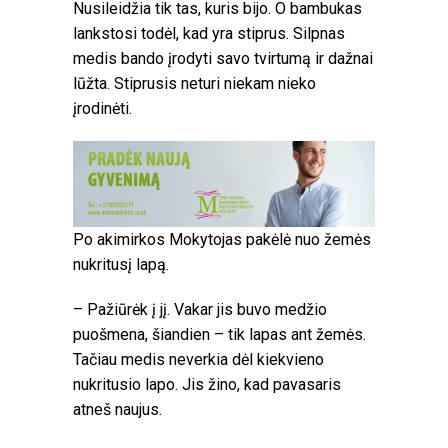
Nusileidžia tik tas, kuris bijo. O bambukas
lankstosi todėl, kad yra stiprus. Silpnas
medis bando įrodyti savo tvirtumą ir dažnai
lūžta. Stiprusis neturi niekam nieko
įrodinėti.
Po akimirkos Mokytojas pakėlė nuo žemės
nukritusį lapą.
– Pažiūrėk į jį. Vakar jis buvo medžio
puošmena, šiandien – tik lapas ant žemės.
Tačiau medis neverkia dėl kiekvieno
nukritusio lapo. Jis žino, kad pavasaris
atneš naujus.