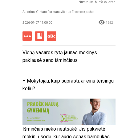
Nuotrauka: Minfo koliažas
Autorius: Gintaro Furmanavičiaus Facebook įrašas
2026-07-07 11:00:00
1652
Vieną vasaros rytą jaunas mokinys
paklausė seno išminčiaus:
– Mokytojau, kaip suprasti, ar einu teisingu
keliu?
Išminčius nieko neatsakė. Jis pakvietė
mokinį į sodą, kur augo senas bambukas.