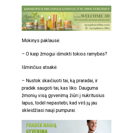
Mokinys paklausė:
– O kaip žmogui išmokti tokios ramybės?
Išminčius atsakė:
– Nustok skaičiuoti tai, ką praradai, ir
pradėk saugoti tai, kas liko. Dauguma
žmonių visą gyvenimą žiūri į nukritusius
lapus, todėl nepastebi, kad virš jų jau
skleidžiasi nauji pumpurai.