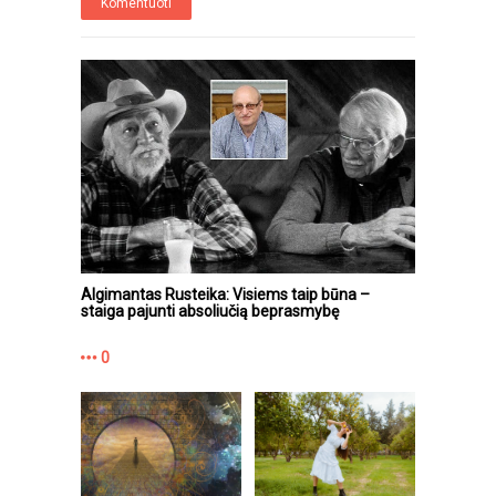
Komentuoti
Algimantas Rusteika: Visiems taip būna –
staiga pajunti absoliučią beprasmybę
0