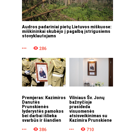
Audros padariniai pietų Lietuvos miškuose:
miškininkai skubėjo į pagalbą įstrigusiems
stovyklautojams
286
Premjeras: Kazimiros
Vilniaus Šv. Jonų
Danutės
bažnyčioje
Prunskienės
prasideda
lyderystės pamokos
visuomenės
bei darbai išlieka
atsisveikinimas su
svarbūs ir šiandien
Kazimira Prunskiene
386
710