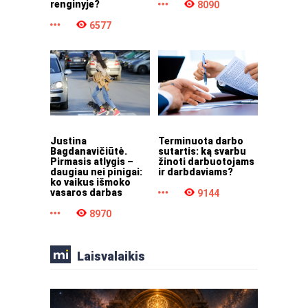
renginyje?
8090
6577
Justina
Terminuota darbo
Bagdanavičiūtė.
sutartis: ką svarbu
Pirmasis atlygis –
žinoti darbuotojams
daugiau nei pinigai:
ir darbdaviams?
ko vaikus išmoko
vasaros darbas
9144
8970
Laisvalaikis