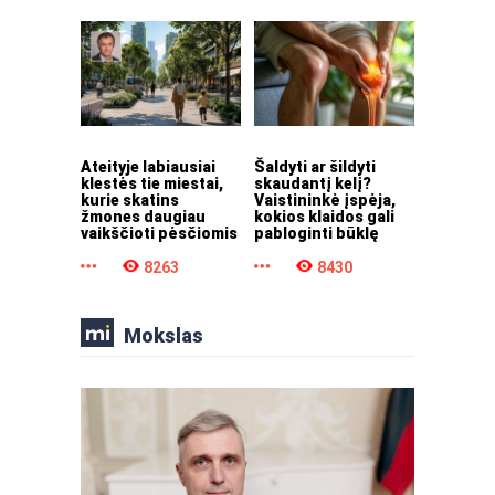
Ateityje labiausiai
Šaldyti ar šildyti
klestės tie miestai,
skaudantį kelį?
kurie skatins
Vaistininkė įspėja,
žmones daugiau
kokios klaidos gali
vaikščioti pėsčiomis
pabloginti būklę
8263
8430
Mokslas