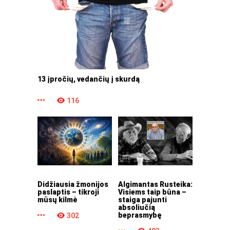
13 įpročių, vedančių į skurdą
116
Didžiausia žmonijos
Algimantas Rusteika:
paslaptis – tikroji
Visiems taip būna –
mūsų kilmė
staiga pajunti
absoliučią
beprasmybę
302