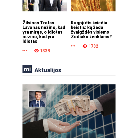
Žilvinas Tratas.
Rugpjūtis kviečia
Lavonas nežino, kad
keistis: ką žada
yra miręs, o idiotas
žvaigždės visiems
nežino, kad yra
Zodiako ženklams?
idiotas
1732
1338
Aktualijos