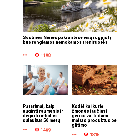
Sostinės Neries pakrantėse visą rugpjūtį
bus rengiamos nemokamos treniruotės
1198
Patarimai, kaip
Kodėl kai kurie
auginti raumenis ir
žmonės jaučiasi
deginti riebalus
geriau vartodami
sulaukus 50 metų
maisto produktus be
glitimo
1469
1815