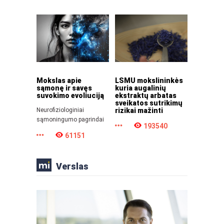
Mokslas apie
LSMU mokslininkės
sąmonę ir savęs
kuria augalinių
suvokimo evoliuciją
ekstraktų arbatas
sveikatos sutrikimų
Neurofiziologiniai
rizikai mažinti
sąmoningumo pagrindai
193540
61151
Verslas