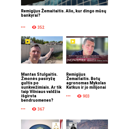
Remigijus Žemaitaitis. Alio, kur dingo mūsų
bankyrai?
352
Mantas Stulgaitis.
Remigijus
Žmonės pasiryžę
Žemaitaitis. Botų
gultis po
agronomas Mykolas
sunkvežimiais. Ar tik
Katkus ir jo milijonai
taip Vilniaus valdžia
išgirsta
903
bendruomenes?
367