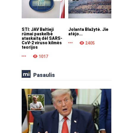
STI: JAV Baltieji
Jolanta Blažytė. Jie
rūmai paskelbė
atėjo...
ataskaitą dėl SARS-
CoV-2 viruso kilmės
2405
teorijos
1017
Pasaulis