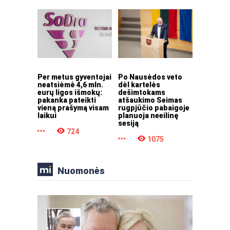
Per metus gyventojai
Po Nausėdos veto
neatsiėmė 4,6 mln.
dėl kartelės
eurų ligos išmokų:
dešimtokams
pakanka pateikti
atšaukimo Seimas
vieną prašymą visam
rugpjūčio pabaigoje
laikui
planuoja neeilinę
sesiją
724
1075
Nuomonės