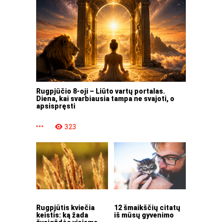
Rugpjūčio 8-oji – Liūto vartų portalas.
Diena, kai svarbiausia tampa ne svajoti, o
apsispręsti
323
Rugpjūtis kviečia
12 šmaikščių citatų
keistis: ką žada
iš mūsų gyvenimo