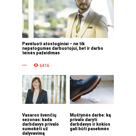
Pavėluoti atostoginiai – ne tik
nepatogumas darbuotojui, bet ir darbo
teisės pažeidimas
6416
Vasaros švenčių
Muštynės darbe: ką
sezonas: kada
privalo daryti
darbdavys privalo
darbdavys ir kokios
sumokėti už
gali būti pasekmės
dalyvavimą