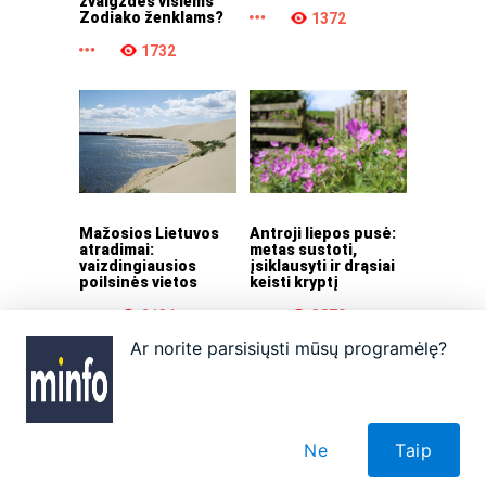
žvaigždės visiems
Zodiako ženklams?
1372
1732
Mažosios Lietuvos
Antroji liepos pusė:
atradimai:
metas sustoti,
vaizdingiausios
įsiklausyti ir drąsiai
poilsinės vietos
keisti kryptį
2131
3870
Ar norite parsisiųsti mūsų programėlę?
Apie
Autoriai
Partneriai
Taisyklės
Reklama
Kontaktai
Ne
Taip
Visos teisės saugomos. © 2026 minfo.lt. Kopijuoti bei platinti tik gavus minfo.lt sutikimą