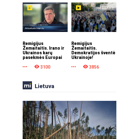
Remigijus
Remigijus
Žemaitaitis. Irano ir
Žemaitaitis.
Ukrainos karų
Demokratijos šventė
pasekmės Europai
Ukrainoje!
3100
3856
Lietuva