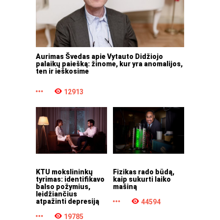
Aurimas Švedas apie Vytauto Didžiojo
palaikų paiešką: žinome, kur yra anomalijos,
ten ir ieškosime
12913
KTU mokslininkų
Fizikas rado būdą,
tyrimas: identifikavo
kaip sukurti laiko
balso požymius,
mašiną
leidžiančius
atpažinti depresiją
44594
19785