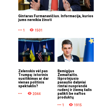
Gintaras Furmanavičius. Informacija, kurios
jums nereikia žinoti
1
1501
Zelenskis vėl pas
Remigijus
Trumpą: istorinis
Žemaitaitis.
susitikimas ar dar
Išprotėjusio
vienas politinis
pasaulio dalyviai
spektaklis?
rimtai nusprendė
rudenį ir žiemą šalis
palikti be naftos
2044
produktų
1
1915