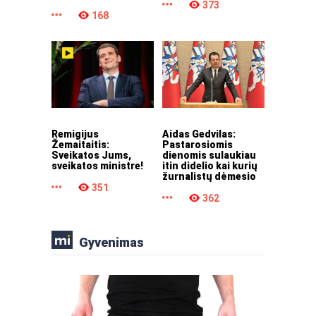
373
168
Remigijus
Aidas Gedvilas:
Žemaitaitis:
Pastarosiomis
Sveikatos Jums,
dienomis sulaukiau
sveikatos ministre!
itin didelio kai kurių
žurnalistų dėmesio
351
362
Gyvenimas