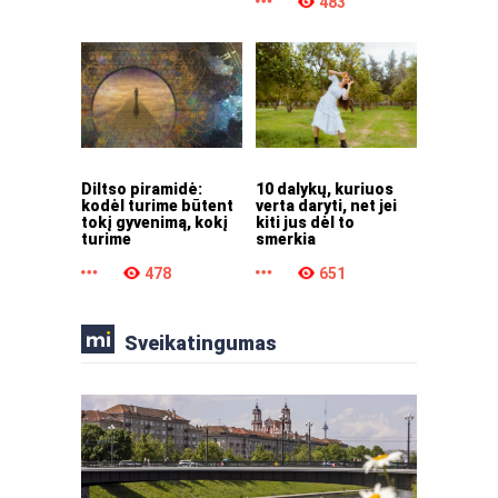
483
Diltso piramidė:
10 dalykų, kuriuos
kodėl turime būtent
verta daryti, net jei
tokį gyvenimą, kokį
kiti jus dėl to
turime
smerkia
478
651
Sveikatingumas