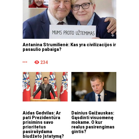
Antanina Strumilienė: Kas yra civilizacijos ir
pasaulio pabaiga?
234
Aidas Gedvilas: Ar
Dainius Gaižauskas:
pati Prezidentūra
Gąsdinti visuomenę
prisimins savo
mokame. O kur
prioritetus
realus pasirengimas
pasirašydama
gintis?
biudžeto Įstatymą?