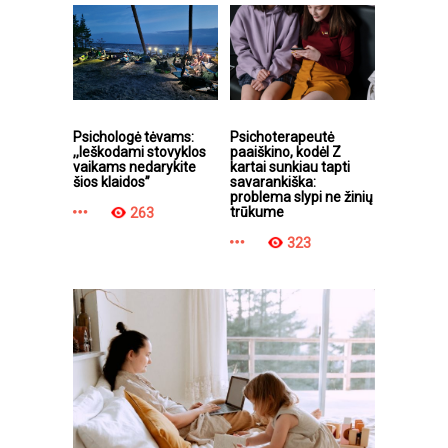
Psichologė tėvams:
Psichoterapeutė
,,Ieškodami stovyklos
paaiškino, kodėl Z
vaikams nedarykite
kartai sunkiau tapti
šios klaidos”
savarankiška:
problema slypi ne žinių
trūkume
263
323