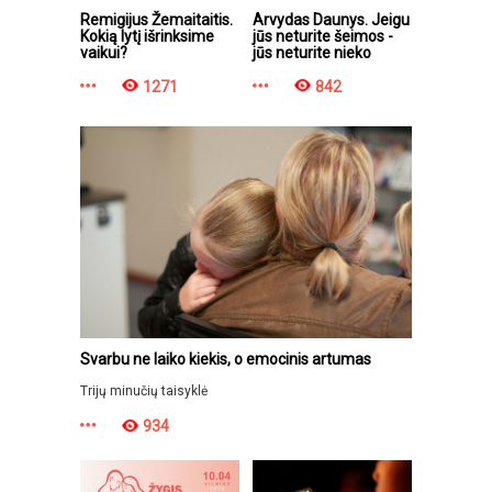
Remigijus Žemaitaitis.
Arvydas Daunys. Jeigu
Kokią lytį išrinksime
jūs neturite šeimos -
vaikui?
jūs neturite nieko
1271
842
Svarbu ne laiko kiekis, o emocinis artumas
Trijų minučių taisyklė
934