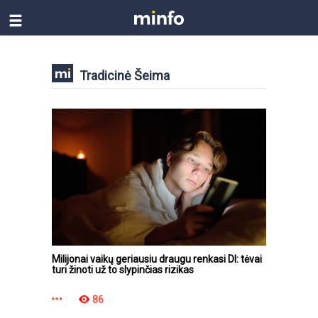
Tradicinė Šeima
Milijonai vaikų geriausiu draugu renkasi DI: tėvai
turi žinoti už to slypinčias rizikas
86