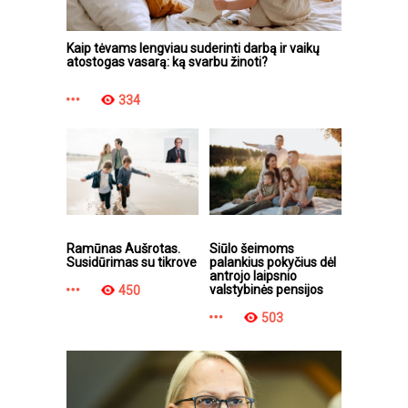
Kaip tėvams lengviau suderinti darbą ir vaikų
atostogas vasarą: ką svarbu žinoti?
334
Ramūnas Aušrotas.
Siūlo šeimoms
Susidūrimas su tikrove
palankius pokyčius dėl
antrojo laipsnio
valstybinės pensijos
450
503