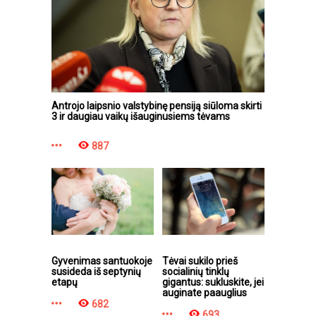
Antrojo laipsnio valstybinę pensiją siūloma skirti
3 ir daugiau vaikų išauginusiems tėvams
887
Gyvenimas santuokoje
Tėvai sukilo prieš
susideda iš septynių
socialinių tinklų
etapų
gigantus: sukluskite, jei
auginate paauglius
682
693