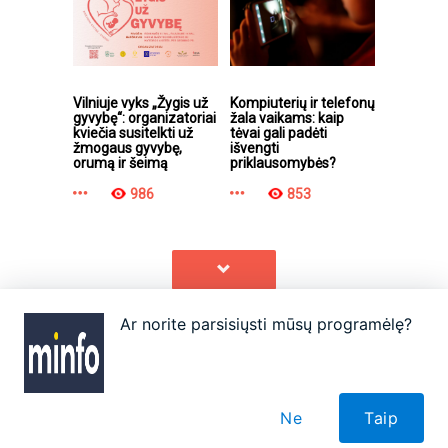
Vilniuje vyks „Žygis už
Kompiuterių ir telefonų
gyvybę“: organizatoriai
žala vaikams: kaip
kviečia susitelkti už
tėvai gali padėti
žmogaus gyvybę,
išvengti
orumą ir šeimą
priklausomybės?
986
853
Ar norite parsisiųsti mūsų programėlę?
Apie
Autoriai
Partneriai
Taisyklės
Reklama
Kontaktai
Ne
Taip