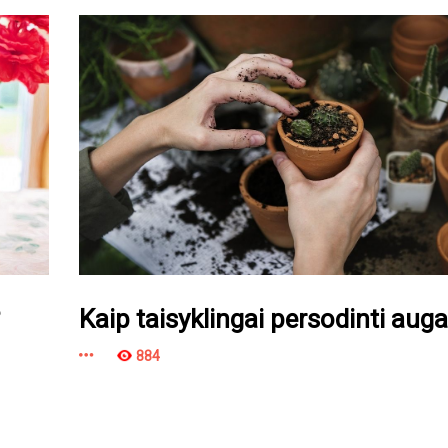
Kaip taisyklingai persodinti aug
884