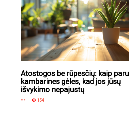
Atostogos be rūpesčių: kaip paru
kambarines gėles, kad jos jūsų
išvykimo nepajustų
154