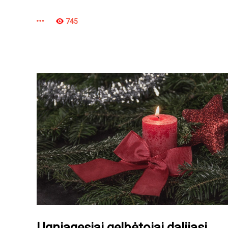
745
Ugniagesiai gelbėtojai dalijasi