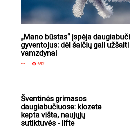
„Mano būstas“ įspėja daugiabuč
gyventojus: dėl šalčių gali užšalti
vamzdynai
692
Šventinės grimasos
daugiabučiuose: klozete
kepta višta, naujųjų
sutiktuvės - lifte