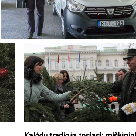
Kalėdų tradicija tęsiasi: miškinin