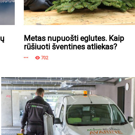
ių
Metas nupuošti eglutes. Kaip
rūšiuoti šventines atliekas?
702