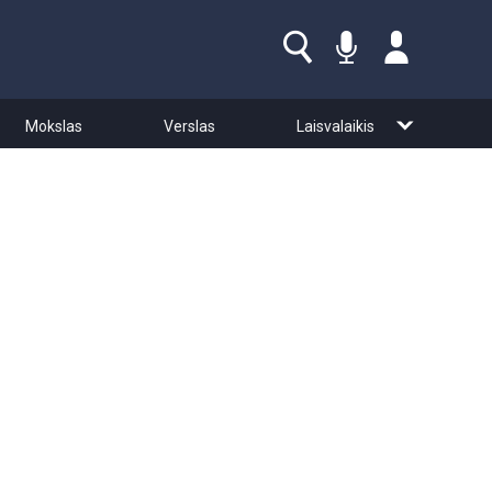
Mokslas
Verslas
Laisvalaikis