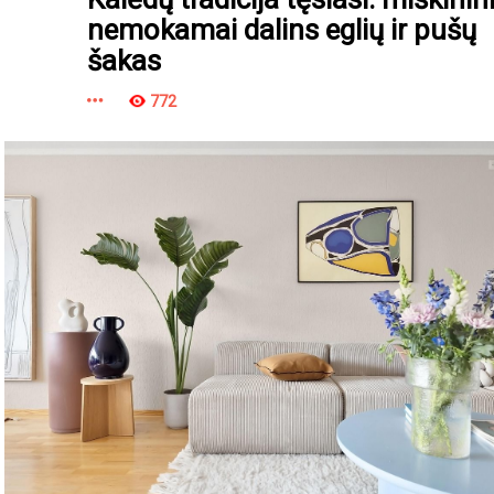
nemokamai dalins eglių ir pušų
šakas
772