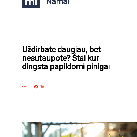
Namai
Uždirbate daugiau, bet
nesutaupote? Štai kur
dingsta papildomi pinigai
96