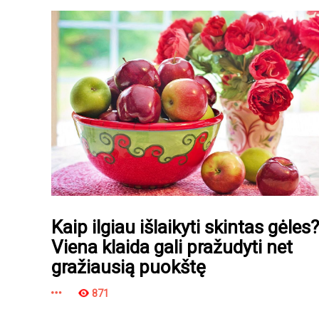
Kaip ilgiau išlaikyti skintas gėles?
Viena klaida gali pražudyti net
gražiausią puokštę
871