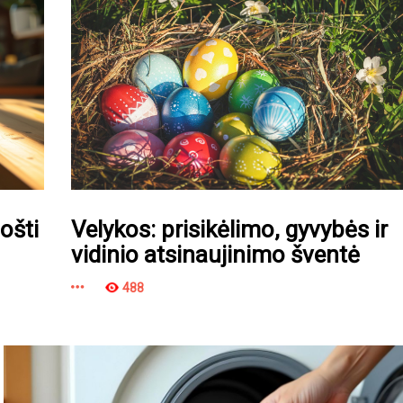
ošti
Velykos: prisikėlimo, gyvybės ir
vidinio atsinaujinimo šventė
488