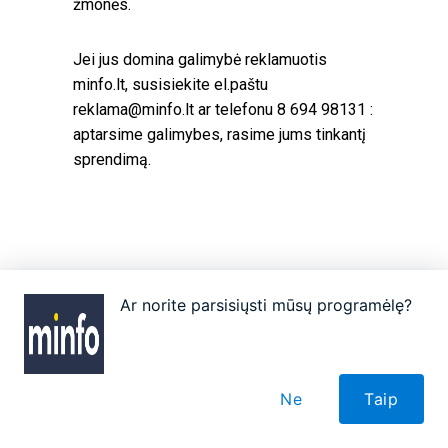
žmonės.
Jei jus domina galimybė reklamuotis
minfo.lt, susisiekite el.paštu
reklama@minfo.lt
ar telefonu 8 694 98131 :
aptarsime galimybes, rasime jums tinkantį
sprendimą.
Ar norite parsisiųsti mūsų programėlę?
Apie
Autoriai
Partneriai
Taisyklės
Reklama
Kontaktai
Ne
Taip
Visos teisės saugomos. © 2026 minfo.lt. Kopijuoti bei platinti tik gavus minfo.lt sutikimą