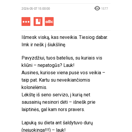
2026-05-07 15:00:00
1577
Išmesk viską, kas neveikia. Tiesiog dabar.
Imk ir nešk į šiukšlinę.
Pavyzdžiui, tuos batelius, su kuriais vis
kliūni – nepatogūs? Lauk!
Ausines, kuriose viena pusė vos veikia –
taip pat. Kartu su neveikiančiomis
kolonėlėmis.
Lėkštę iš seno servizo, į kurią net
sausainių nesinori dėti – išnešk prie
laiptinės, gal kam nors pravers.
Lapuką su dieta ant šaldytuvo durų
(nejuokinga!!!) – lauk!