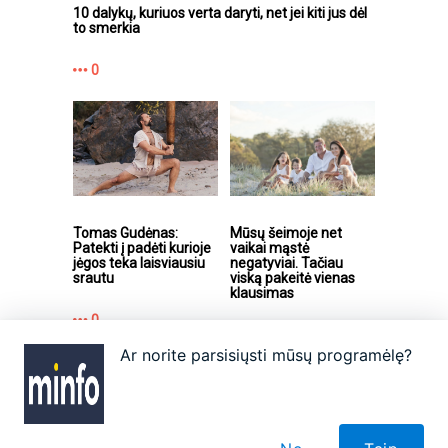
10 dalykų, kuriuos verta daryti, net jei kiti jus dėl
to smerkia
0
Tomas Gudėnas:
Mūsų šeimoje net
Patekti į padėti kurioje
vaikai mąstė
jėgos teka laisviausiu
negatyviai. Tačiau
srautu
viską pakeitė vienas
klausimas
0
0
Ar norite parsisiųsti mūsų programėlę?
Apie
Autoriai
Partneriai
Taisyklės
Reklama
Kontaktai