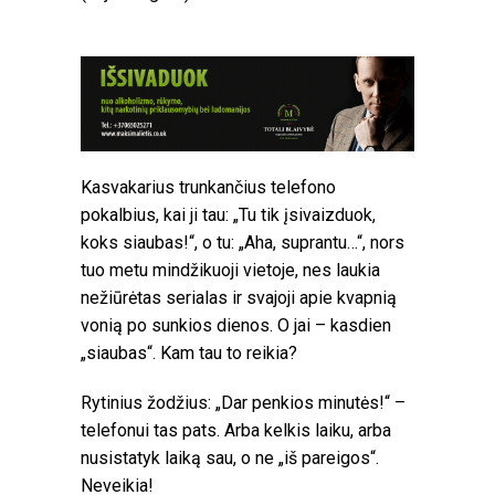
Kasvakarius trunkančius telefono
pokalbius, kai ji tau: „Tu tik įsivaizduok,
koks siaubas!“, o tu: „Aha, suprantu…“, nors
tuo metu mindžikuoji vietoje, nes laukia
nežiūrėtas serialas ir svajoji apie kvapnią
vonią po sunkios dienos. O jai – kasdien
„siaubas“. Kam tau to reikia?
Rytinius žodžius: „Dar penkios minutės!“ –
telefonui tas pats. Arba kelkis laiku, arba
nusistatyk laiką sau, o ne „iš pareigos“.
Neveikia!