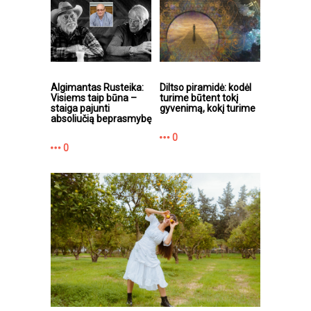
Algimantas Rusteika:
Diltso piramidė: kodėl
Visiems taip būna –
turime būtent tokį
staiga pajunti
gyvenimą, kokį turime
absoliučią beprasmybę
0
0