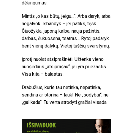
dėkingumas.
Mintis „o kas būtų, jeigu…“. Arba daryk, arba
negalvok. Išbandyk – jei patiks, tęsk.
Čiuožykla, japonų kalba, nauja pažintis,
darbas, šukuosena, teatras… Rytoj padaryk
bent vieną dalyką. Vietoj tuščių svarstymų.
Įprotį nuolat atsiprašinėti. Užtenka vieno
nuoširdaus „atsiprašau“, jei yra priežastis.
Visa kita – balastas.
Drabužius, kurie tau netinka, nepatinka,
sendina ar storina – lauk! Ne „sodybai“, ne
„gal kada“. Tu verta atrodyti gražiai visada.