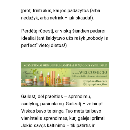
Įprotį trinti akis, kai jos padažytos (arba
nedažyk, arba netrink – juk skauda!).
Perdėtą rūpestį, ar viską šiandien padarei
idealiai (ant šaldytuvo užsirašyk „nobody is
perfect“ vietoj dietos!).
Gailestį dėl praeities – sprendimų,
santykių, pasirinkimų. Gailestį – velniop!
Viskas buvo teisinga. Tuo metu tai buvo
vienintelis sprendimas, kurį galėjai priimti.
Jokio savęs kaltinimo – tik patirtis ir