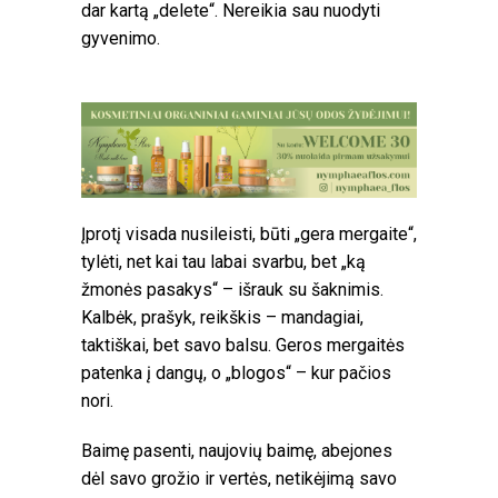
dar kartą „delete“. Nereikia sau nuodyti
gyvenimo.
Įprotį visada nusileisti, būti „gera mergaite“,
tylėti, net kai tau labai svarbu, bet „ką
žmonės pasakys“ – išrauk su šaknimis.
Kalbėk, prašyk, reikškis – mandagiai,
taktiškai, bet savo balsu. Geros mergaitės
patenka į dangų, o „blogos“ – kur pačios
nori.
Baimę pasenti, naujovių baimę, abejones
dėl savo grožio ir vertės, netikėjimą savo