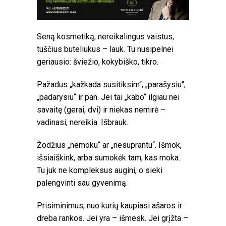
Seną kosmetiką, nereikalingus vaistus,
tuščius buteliukus – lauk. Tu nusipelnei
geriausio: šviežio, kokybiško, tikro.
Pažadus „kažkada susitiksim“, „parašysiu“,
„padarysiu“ ir pan. Jei tai „kabo“ ilgiau nei
savaitę (gerai, dvi) ir niekas nemirė –
vadinasi, nereikia. Išbrauk.
Žodžius „nemoku“ ar „nesuprantu“. Išmok,
išsiaiškink, arba sumokėk tam, kas moka.
Tu juk ne kompleksus augini, o sieki
palengvinti sau gyvenimą.
Prisiminimus, nuo kurių kaupiasi ašaros ir
dreba rankos. Jei yra – išmesk. Jei grįžta –