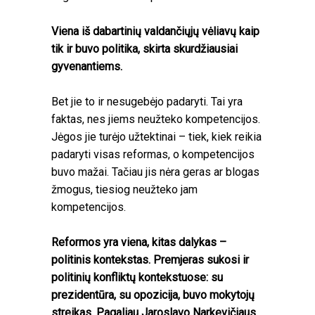
Viena iš dabartinių valdančiųjų vėliavų kaip
tik ir buvo politika, skirta skurdžiausiai
gyvenantiems.
Bet jie to ir nesugebėjo padaryti. Tai yra
faktas, nes jiems neužteko kompetencijos.
Jėgos jie turėjo užtektinai – tiek, kiek reikia
padaryti visas reformas, o kompetencijos
buvo mažai. Tačiau jis nėra geras ar blogas
žmogus, tiesiog neužteko jam
kompetencijos.
Reformos yra viena, kitas dalykas –
politinis kontekstas. Premjeras sukosi ir
politinių konfliktų kontekstuose: su
prezidentūra, su opozicija, buvo mokytojų
streikas. Pagaliau Jaroslavo Narkevičiaus