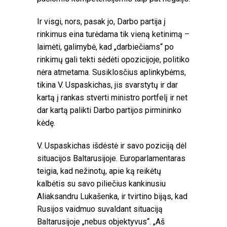
Ir visgi, nors, pasak jo, Darbo partija į
rinkimus eina turėdama tik vieną ketinimą –
laimėti, galimybė, kad „darbiečiams“ po
rinkimų gali tekti sėdėti opozicijoje, politiko
nėra atmetama. Susiklosčius aplinkybėms,
tikina V. Uspaskichas, jis svarstytų ir dar
kartą į rankas stverti ministro portfelį ir net
dar kartą palikti Darbo partijos pirmininko
kėdę.
V. Uspaskichas išdėstė ir savo poziciją dėl
situacijos Baltarusijoje. Europarlamentaras
teigia, kad nežinotų, apie ką reikėtų
kalbėtis su savo piliečius kankinusiu
Aliaksandru Lukašenka, ir tvirtino bijąs, kad
Rusijos vaidmuo suvaldant situaciją
Baltarusijoje „nebus objektyvus“. „Aš