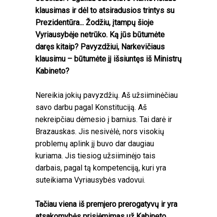
klausimas ir dėl to atsiradusios trintys su
Prezidentūra... Žodžiu, įtampų šioje
Vyriausybėje netrūko. Ką jūs būtumėte
daręs kitaip? Pavyzdžiui, Narkevičiaus
klausimu – būtumėte jį išsiuntęs iš Ministrų
Kabineto?
Nereikia jokių pavyzdžių. Aš užsiiminėčiau
savo darbu pagal Konstituciją. Aš
nekreipčiau dėmesio į barnius. Tai darė ir
Brazauskas. Jis nesivėlė, nors visokių
problemų aplink jį buvo dar daugiau
kuriama. Jis tiesiog užsiiminėjo tais
darbais, pagal tą kompetenciją, kuri yra
suteikiama Vyriausybės vadovui.
Tačiau viena iš premjero prerogatyvų ir yra
atsakomybės prisiėmimas už Kabineto