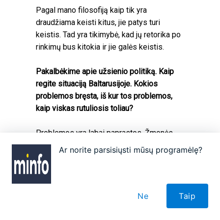
Pagal mano filosofiją kaip tik yra
draudžiama keisti kitus, jie patys turi
keistis. Tad yra tikimybė, kad jų retorika po
rinkimų bus kitokia ir jie galės keistis.
Pakalbėkime apie užsienio politiką. Kaip
regite situaciją Baltarusijoje. Kokios
problemos bręsta, iš kur tos problemos,
kaip viskas rutuliosis toliau?
Problemos yra labai paprastos. Žmonės
prisižaidė, leido keisti Konstituciją, leido
Ar norite parsisiųsti mūsų programėlę?
vieną, kitą kartą klastoti rinkimus.
Išsiaugino diktatorių ir dabar patys sau turi
pasidovanoję tokią dovaną. Todėl
visuomenė turi galvoti, kai renka. Aš tą patį
Ne
Taip
kalbu ir apie Rusiją: ten dar kartą pratęsė
kadenciją. Jei žmogus per dvi kadencijas