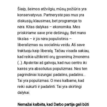
Šiaip, šeimos atžvilgiu, mūsų požiūris yra
konservatyvus. Partnerystė pas mus yra
diskusijų klausimas, bet programoje to
nėra. Kitas dalykas – ekonomika. Mes
priskiriame save prie dešiniųjų. Bet mano
tikslas – ir jis nėra populistinis –
liberalizmas su socialiniu veidu. Aš save
traktuoju kaip liberalą. Tačiau visada sakiau,
kad reikia užtikrinti orų gyvenimą žmonėms
(...). Apskritai aš galvoju, kad nuo centro iki
kairės yra absoliutus populizmas. Nes ten
pagrindiniai lozungai: padalins, padalins...
Tai yra populizmas. O mes kalbame, kad
reiki sukurti ir padalinti. Tai yra skirtingi
dalykai.
Nemažai kalbėta, kad Darbo partija gali būti