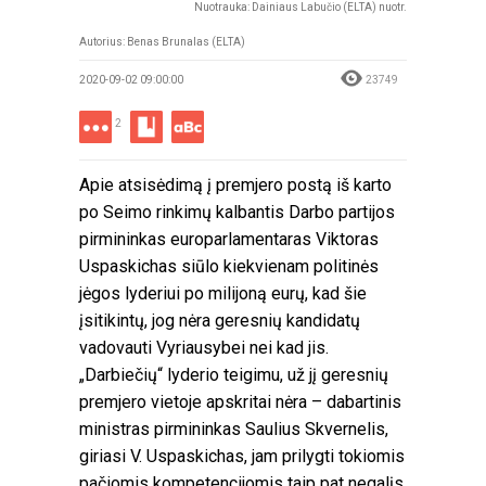
Nuotrauka: Dainiaus Labučio (ELTA) nuotr.
Autorius: Benas Brunalas (ELTA)
2020-09-02 09:00:00
23749
2
Apie atsisėdimą į premjero postą iš karto
po Seimo rinkimų kalbantis Darbo partijos
pirmininkas europarlamentaras Viktoras
Uspaskichas siūlo kiekvienam politinės
jėgos lyderiui po milijoną eurų, kad šie
įsitikintų, jog nėra geresnių kandidatų
vadovauti Vyriausybei nei kad jis.
„Darbiečių“ lyderio teigimu, už jį geresnių
premjero vietoje apskritai nėra – dabartinis
ministras pirmininkas Saulius Skvernelis,
giriasi V. Uspaskichas, jam prilygti tokiomis
pačiomis kompetencijomis taip pat negalįs.