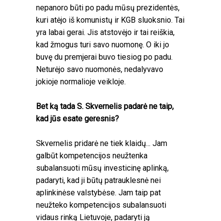
nepanoro būti po padu mūsų prezidentės,
kuri atėjo iš komunistų ir KGB sluoksnio. Tai
yra labai gerai. Jis atstovėjo ir tai reiškia,
kad žmogus turi savo nuomonę. O iki jo
buvę du premjerai buvo tiesiog po padu.
Neturėjo savo nuomonės, nedalyvavo
jokioje normalioje veikloje.
Bet ką tada S. Skvernelis padarė ne taip,
kad jūs esate geresnis?
Skvernelis pridarė ne tiek klaidų... Jam
galbūt kompetencijos neužtenka
subalansuoti mūsų investicinę aplinką,
padaryti, kad ji būtų patrauklesnė nei
aplinkinėse valstybėse. Jam taip pat
neužteko kompetencijos subalansuoti
vidaus rinką Lietuvoje, padaryti ją