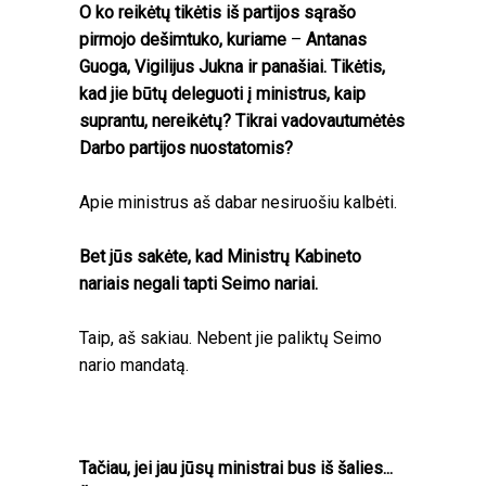
O ko reikėtų tikėtis iš partijos sąrašo
pirmojo dešimtuko, kuriame
–
Antanas
Guoga, Vigilijus Jukna ir panašiai. Tikėtis,
kad jie būtų deleguoti į ministrus, kaip
suprantu, nereikėtų? Tikrai vadovautumėtės
Darbo partijos nuostatomis?
Apie ministrus aš dabar nesiruošiu kalbėti.
Bet jūs sakėte, kad Ministrų Kabineto
nariais negali tapti Seimo nariai.
Taip, aš sakiau. Nebent jie paliktų Seimo
nario mandatą.
Tačiau, jei jau jūsų ministrai bus iš šalies...