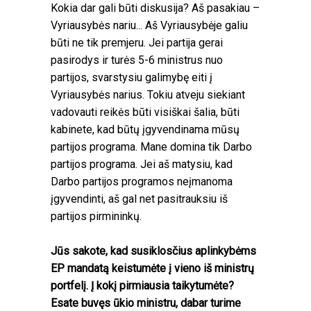
Kokia dar gali būti diskusija? Aš pasakiau –
Vyriausybės nariu... Aš Vyriausybėje galiu
būti ne tik premjeru. Jei partija gerai
pasirodys ir turės 5-6 ministrus nuo
partijos, svarstysiu galimybę eiti į
Vyriausybės narius. Tokiu atveju siekiant
vadovauti reikės būti visiškai šalia, būti
kabinete, kad būtų įgyvendinama mūsų
partijos programa. Mane domina tik Darbo
partijos programa. Jei aš matysiu, kad
Darbo partijos programos neįmanoma
įgyvendinti, aš gal net pasitrauksiu iš
partijos pirmininkų.
Jūs sakote, kad susiklosčius aplinkybėms
EP mandatą keistumėte į vieno iš ministrų
portfelį. Į kokį pirmiausia taikytumėte?
Esate buvęs ūkio ministru, dabar turime