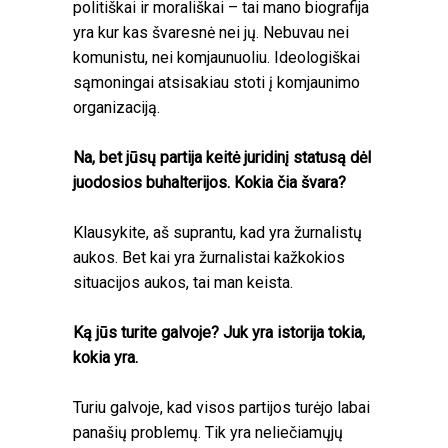
politiškai ir morališkai – tai mano biografija
yra kur kas švaresnė nei jų. Nebuvau nei
komunistu, nei komjaunuoliu. Ideologiškai
sąmoningai atsisakiau stoti į komjaunimo
organizaciją.
Na, bet jūsų partija keitė juridinį statusą dėl
juodosios buhalterijos. Kokia čia švara?
Klausykite, aš suprantu, kad yra žurnalistų
aukos. Bet kai yra žurnalistai kažkokios
situacijos aukos, tai man keista.
Ką jūs turite galvoje? Juk yra istorija tokia,
kokia yra.
Turiu galvoje, kad visos partijos turėjo labai
panašių problemų. Tik yra neliečiamųjų