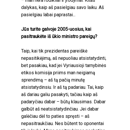
– man nėra rodikliai ir įrodymai. Kitas
dalykas, kaip aš pasielgiau savo laiku. Aš
pasielgiau labai paprastai...
Jūs turite galvoje 2005-uosius, kai
pasitraukėte iš ūkio ministro pareigų?
Taip, kai tik prezidentas pareiškė
nepasitikėjimą, aš nepuoliau atsistatydinti,
bet pasakiau, kad jei Vyriausioji tarnybinės
etikos komisija priims man neigiamą
sprendimą – aš tą pačią minutę
atsistatydinsiu. Ir aš tą padariau. Tai, kaip
aš dariau galiu pasakyti, tačiau kaip aš
padaryčiau dabar – būtų klausimas. Dabar
galbūt aš neatsistatydinčiau. Jei dabar
galėčiau dėl to paties spręsti – aš
nepasitraukčiau. Nes būtent to oponentai