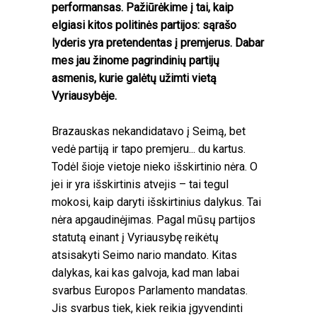
performansas. Pažiūrėkime į tai, kaip
elgiasi kitos politinės partijos: sąrašo
lyderis yra pretendentas į premjerus. Dabar
mes jau žinome pagrindinių partijų
asmenis, kurie galėtų užimti vietą
Vyriausybėje.
Brazauskas nekandidatavo į Seimą, bet
vedė partiją ir tapo premjeru... du kartus.
Todėl šioje vietoje nieko išskirtinio nėra. O
jei ir yra išskirtinis atvejis – tai tegul
mokosi, kaip daryti išskirtinius dalykus. Tai
nėra apgaudinėjimas. Pagal mūsų partijos
statutą einant į Vyriausybę reikėtų
atsisakyti Seimo nario mandato. Kitas
dalykas, kai kas galvoja, kad man labai
svarbus Europos Parlamento mandatas.
Jis svarbus tiek, kiek reikia įgyvendinti