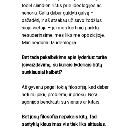
todėl šiandien rištis prie ideologijos aš
nenoriu. Galiu dabar guldyti galvą –
pažadėti, ir aš atsakau už savo žodžius
šioje vietoje – jei mes kertinių punktų
nesuderinsime, mes liksime opozicijoje.
Man neįdomu ta ideologija.
Bet tada pakalbėkime apie lyderius: turite
įsivaizdavimą, su kuriais lyderiais būtų
sunkiausiai kalbėti?
Aš gyvenu pagal tokią filosofiją, kad dabar
neturiu jokių problemų ir priešų. Nėra
agonijos bendrauti su vienais ar kitais.
Bet jūsų filosofija nepakeis kitų. Tad
santykių klausimas vis tiek liks aktualus.