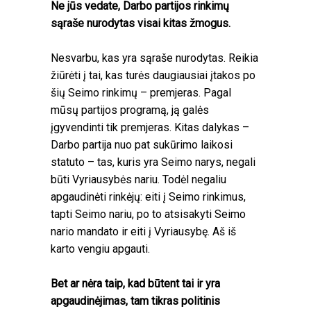
Ne jūs vedate, Darbo partijos rinkimų
sąraše nurodytas visai kitas žmogus.
Nesvarbu, kas yra sąraše nurodytas. Reikia
žiūrėti į tai, kas turės daugiausiai įtakos po
šių Seimo rinkimų – premjeras. Pagal
mūsų partijos programą, ją galės
įgyvendinti tik premjeras. Kitas dalykas –
Darbo partija nuo pat sukūrimo laikosi
statuto – tas, kuris yra Seimo narys, negali
būti Vyriausybės nariu. Todėl negaliu
apgaudinėti rinkėjų: eiti į Seimo rinkimus,
tapti Seimo nariu, po to atsisakyti Seimo
nario mandato ir eiti į Vyriausybę. Aš iš
karto vengiu apgauti.
Bet ar nėra taip, kad būtent tai ir yra
apgaudinėjimas, tam tikras politinis