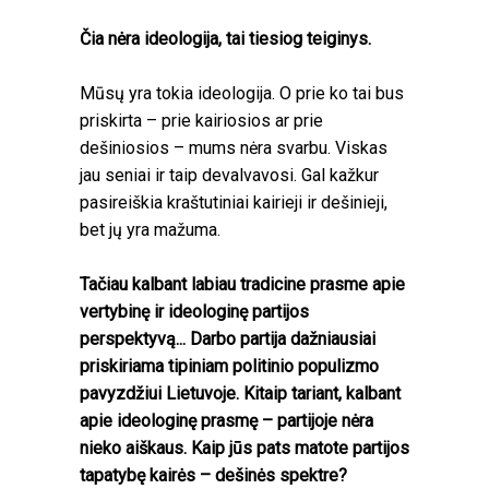
Čia nėra ideologija, tai tiesiog teiginys.
Mūsų yra tokia ideologija. O prie ko tai bus
priskirta – prie kairiosios ar prie
dešiniosios – mums nėra svarbu. Viskas
jau seniai ir taip devalvavosi. Gal kažkur
pasireiškia kraštutiniai kairieji ir dešinieji,
bet jų yra mažuma.
Tačiau kalbant labiau tradicine prasme apie
vertybinę ir ideologinę partijos
perspektyvą... Darbo partija dažniausiai
priskiriama tipiniam politinio populizmo
pavyzdžiui Lietuvoje. Kitaip tariant, kalbant
apie ideologinę prasmę – partijoje nėra
nieko aiškaus. Kaip jūs pats matote partijos
tapatybę kairės – dešinės spektre?