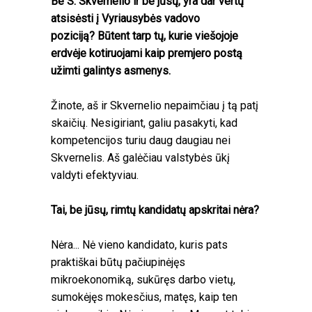
Be S. Skvernelio ir be jūsų, yra dar vertų
atsisėsti į Vyriausybės vadovo
poziciją? Būtent tarp tų, kurie viešojoje
erdvėje kotiruojami kaip premjero postą
užimti galintys asmenys.
Žinote, aš ir Skvernelio nepaimčiau į tą patį
skaičių. Nesigiriant, galiu pasakyti, kad
kompetencijos turiu daug daugiau nei
Skvernelis. Aš galėčiau valstybės ūkį
valdyti efektyviau.
Tai, be jūsų, rimtų kandidatų apskritai nėra?
Nėra... Nė vieno kandidato, kuris pats
praktiškai būtų pačiupinėjęs
mikroekonomiką, sukūręs darbo vietų,
sumokėjęs mokesčius, matęs, kaip ten