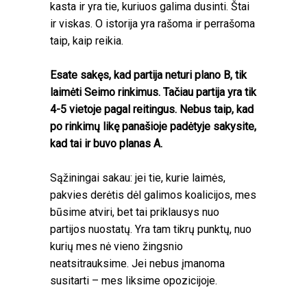
kasta ir yra tie, kuriuos galima dusinti. Štai
ir viskas. O istorija yra rašoma ir perrašoma
taip, kaip reikia.
Esate sakęs, kad partija neturi plano B, tik
laimėti Seimo rinkimus. Tačiau partija yra tik
4-5 vietoje pagal reitingus. Nebus taip, kad
po rinkimų likę panašioje padėtyje sakysite,
kad tai ir buvo planas A.
Sąžiningai sakau: jei tie, kurie laimės,
pakvies derėtis dėl galimos koalicijos, mes
būsime atviri, bet tai priklausys nuo
partijos nuostatų. Yra tam tikrų punktų, nuo
kurių mes nė vieno žingsnio
neatsitrauksime. Jei nebus įmanoma
susitarti – mes liksime opozicijoje.