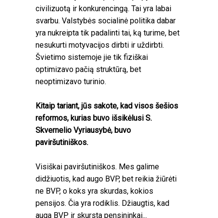
civilizuotą ir konkurencingą. Tai yra labai
svarbu. Valstybės socialinė politika dabar
yra nukreipta tik padalinti tai, ką turime, bet
nesukurti motyvacijos dirbti ir uždirbti.
Švietimo sistemoje jie tik fiziškai
optimizavo pačią struktūrą, bet
neoptimizavo turinio.
Kitaip tariant, jūs sakote, kad visos šešios
reformos, kurias buvo išsikėlusi S.
Skvernelio Vyriausybė, buvo
paviršutiniškos.
Visiškai paviršutiniškos. Mes galime
didžiuotis, kad augo BVP, bet reikia žiūrėti
ne BVP, o koks yra skurdas, kokios
pensijos. Čia yra rodiklis. Džiaugtis, kad
auga BVP ir skursta pensininkai...