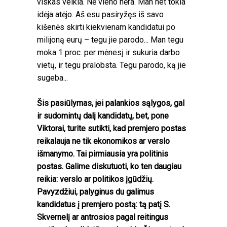
viskas veikia. Nė vieno nėra. Man net tokia
idėja atėjo. Aš esu pasiryžęs iš savo
kišenės skirti kiekvienam kandidatui po
milijoną eurų – tegu jie parodo... Man tegu
moka 1 proc. per mėnesį ir sukuria darbo
vietų, ir tegu pralobsta. Tegu parodo, ką jie
sugeba...
Šis pasiūlymas, jei palankios sąlygos, gal
ir sudomintų dalį kandidatų, bet, pone
Viktorai, turite sutikti, kad premjero postas
reikalauja ne tik ekonomikos ar verslo
išmanymo. Tai pirmiausia yra politinis
postas. Galime diskutuoti, ko ten daugiau
reikia: verslo ar politikos įgūdžių.
Pavyzdžiui, palyginus du galimus
kandidatus į premjero postą: tą patį S.
Skvernelį ar antrosios pagal reitingus