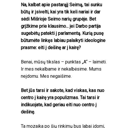
Na, kalbat apie pastarąjį Seimą, tai sunku
būtų ir įsivelti, kai yra tik keli nariai ir dar
sėdi Mišrioje Seimo narių grupėje. Bet
grįžkime prie klausimo... jei Darbo partija
sugebėtų patekti į parlamentą. Kurią pusę
būtumėte linkęs labiau palaikyti ideologine
prasme: eiti į dešinę ar į kairę?
Benai, mūsų tikslas – punktas „A“ – laimėti.
Ir mes nekalbame ir nekalbėsime. Mums
neįdomu. Mes negaišime.
Bet jūs tarsi ir sakote, kad viskas, kas nuo
centro į kairę yra populizmas. Tai tarsi ir
indikuojate, kad geriau eiti nuo centro į
dešinę.
Ta mozaika po šių rinkimų bus labai įdomi,