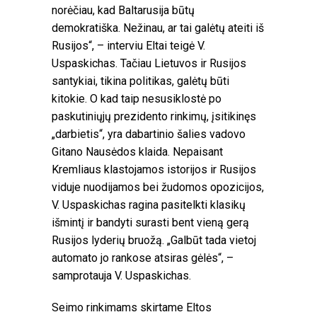
norėčiau, kad Baltarusija būtų
demokratiška. Nežinau, ar tai galėtų ateiti iš
Rusijos“, – interviu Eltai teigė V.
Uspaskichas. Tačiau Lietuvos ir Rusijos
santykiai, tikina politikas, galėtų būti
kitokie. O kad taip nesusiklostė po
paskutiniųjų prezidento rinkimų, įsitikinęs
„darbietis“, yra dabartinio šalies vadovo
Gitano Nausėdos klaida. Nepaisant
Kremliaus klastojamos istorijos ir Rusijos
viduje nuodijamos bei žudomos opozicijos,
V. Uspaskichas ragina pasitelkti klasikų
išmintį ir bandyti surasti bent vieną gerą
Rusijos lyderių bruožą. „Galbūt tada vietoj
automato jo rankose atsiras gėlės“, –
samprotauja V. Uspaskichas.
Seimo rinkimams skirtame Eltos