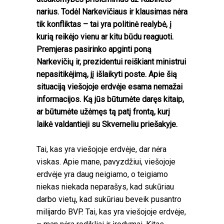
narius. Todėl Narkevičiaus ir klausimas nėra
tik konfliktas – tai yra politinė realybė, į
kurią reikėjo vienu ar kitu būdu reaguoti.
Premjeras pasirinko apginti poną
Narkevičių ir, prezidentui reiškiant ministrui
nepasitikėjimą, jį išlaikyti poste. Apie šią
situaciją viešojoje erdvėje esama nemažai
informacijos. Ką jūs būtumėte daręs kitaip,
ar būtumėte užėmęs tą patį frontą, kurį
laikė valdantieji su Skverneliu priešakyje.
Tai, kas yra viešojoje erdvėje, dar nėra
viskas. Apie mane, pavyzdžiui, viešojoje
erdvėje yra daug neigiamo, o teigiamo
niekas niekada neparašys, kad sukūriau
darbo vietų, kad sukūriau beveik pusantro
milijardo BVP. Tai, kas yra viešojoje erdvėje,