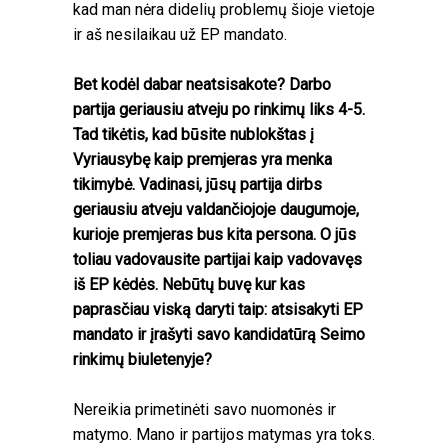
kad man nėra didelių problemų šioje vietoje
ir aš nesilaikau už EP mandato.
Bet kodėl dabar neatsisakote? Darbo
partija geriausiu atveju po rinkimų liks 4-5.
Tad tikėtis, kad būsite nublokštas į
Vyriausybę kaip premjeras yra menka
tikimybė. Vadinasi, jūsų partija dirbs
geriausiu atveju valdančiojoje daugumoje,
kurioje premjeras bus kita persona. O jūs
toliau vadovausite partijai kaip vadovavęs
iš EP kėdės. Nebūtų buvę kur kas
paprasčiau viską daryti taip: atsisakyti EP
mandato ir įrašyti savo kandidatūrą Seimo
rinkimų biuletenyje?
Nereikia primetinėti savo nuomonės ir
matymo. Mano ir partijos matymas yra toks.