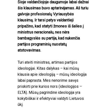
Šioje valdančiojoje daugumoje labai dažnai
šis klausimas buvo aptarinėjamas. Aš turiu
galvoje profesionalų Vyriausybės
klausimą. Ir tarsi patys valdantieji
pripažino, kad statyti žmones iš šalies į
ministrus neracionalu, nes nėra
bambagyslės su partija, kad nukenčia
partijos programinių nuostatų
atstovavimas.
Turi ateiti ministras, artimas partijos
ideologijai. Kitas dalykas – kai mūsų
klausia apie ideologiją – mūsų ideologija
labai paprasta. Mes nenorime savęs
priskirti prie kurios nors (ideologijos –
ELTA). Mūsų pagrindinė ideologija yra
kokybiškai ir efektyviai valdyti Lietuvos
ūkį.