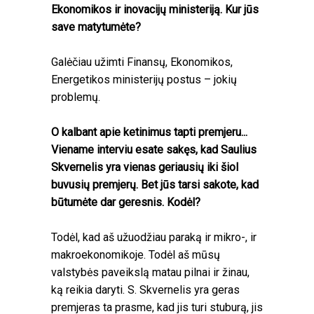
Ekonomikos ir inovacijų ministeriją. Kur jūs
save matytumėte?
Galėčiau užimti Finansų, Ekonomikos,
Energetikos ministerijų postus – jokių
problemų.
O kalbant apie ketinimus tapti premjeru...
Viename interviu esate sakęs, kad Saulius
Skvernelis yra vienas geriausių iki šiol
buvusių premjerų. Bet jūs tarsi sakote, kad
būtumėte dar geresnis. Kodėl?
Todėl, kad aš užuodžiau paraką ir mikro-, ir
makroekonomikoje. Todėl aš mūsų
valstybės paveikslą matau pilnai ir žinau,
ką reikia daryti. S. Skvernelis yra geras
premjeras ta prasme, kad jis turi stuburą, jis