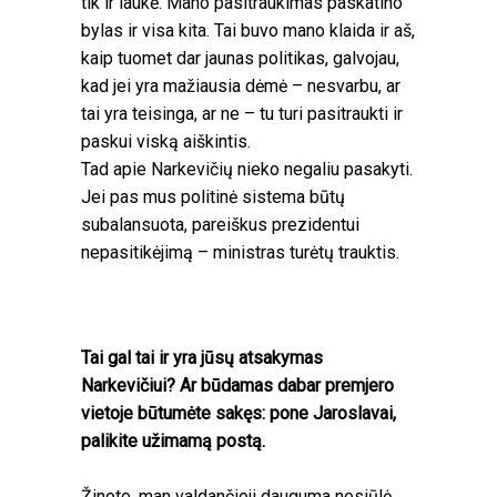
tik ir laukė. Mano pasitraukimas paskatino
bylas ir visa kita. Tai buvo mano klaida ir aš,
kaip tuomet dar jaunas politikas, galvojau,
kad jei yra mažiausia dėmė – nesvarbu, ar
tai yra teisinga, ar ne – tu turi pasitraukti ir
paskui viską aiškintis.
Tad apie Narkevičių nieko negaliu pasakyti.
Jei pas mus politinė sistema būtų
subalansuota, pareiškus prezidentui
nepasitikėjimą – ministras turėtų trauktis.
Tai gal tai ir yra jūsų atsakymas
Narkevičiui? Ar būdamas dabar premjero
vietoje būtumėte sakęs: pone Jaroslavai,
palikite užimamą postą.
Žinote, man valdančioji dauguma nesiūlė