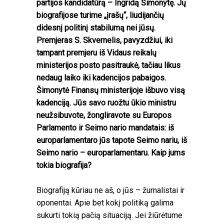
partijos kandidatūrą – Ingridą Šimonytę. Jų
biografijose turime „įrašų“, liudijančių
didesnį politinį stabilumą nei jūsų.
Premjeras S. Skvernelis, pavyzdžiui, iki
tampant premjeru iš Vidaus reikalų
ministerijos posto pasitraukė, tačiau likus
nedaug laiko iki kadencijos pabaigos.
Šimonytė Finansų ministerijoje išbuvo visą
kadenciją. Jūs savo ruožtu ūkio ministru
neužsibuvote, žongliravote su Europos
Parlamento ir Seimo nario mandatais: iš
europarlamentaro jūs tapote Seimo nariu, iš
Seimo nario – europarlamentaru. Kaip jums
tokia biografija?
Biografiją kūriau ne aš, o jūs – žurnalistai ir
oponentai. Apie bet kokį politiką galima
sukurti tokią pačią situaciją. Jei žiūrėtume