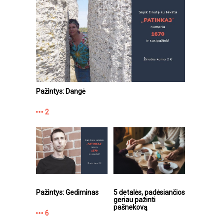
Pažintys: Dangė
2
Pažintys: Gediminas
5 detalės, padėsiančios
geriau pažinti
pašnekovą
6