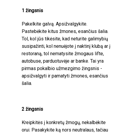
1 žingsnis
Pakelkite galvą. Apsižvalgykite.
Pastebėkite kitus žmones, esančius šalia.
Tol, kol jūs tikėsite, kad neturite galimybių
susipažinti, kol nenuėjote į naktinį klubą ar į
restoraną, tol nematysite žmogaus lifte,
autobuse, parduotuvėje ar banke. Tai yra
pirmas pokalbio užmezgimo žingsnis -
apsižvalgyti ir pamatyti žmones, esančius
šalia.
2 žingsnis
Kreipkitės į konkretų žmogų, nekalbėkite
orui. Pasakykite ką nors neutralaus, tačiau