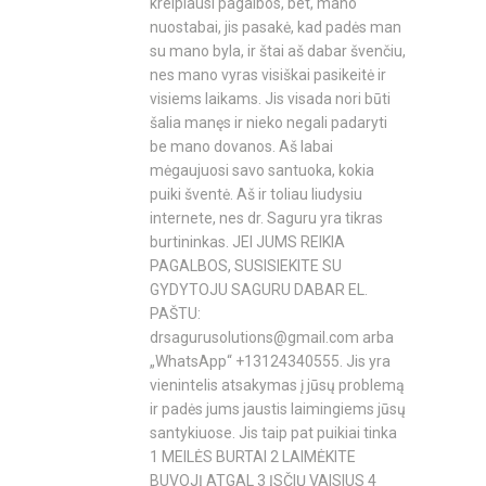
kreipiausi pagalbos, bet, mano
nuostabai, jis pasakė, kad padės man
su mano byla, ir štai aš dabar švenčiu,
nes mano vyras visiškai pasikeitė ir
visiems laikams. Jis visada nori būti
šalia manęs ir nieko negali padaryti
be mano dovanos. Aš labai
mėgaujuosi savo santuoka, kokia
puiki šventė. Aš ir toliau liudysiu
internete, nes dr. Saguru yra tikras
burtininkas. JEI JUMS REIKIA
PAGALBOS, SUSISIEKITE SU
GYDYTOJU SAGURU DABAR EL.
PAŠTU:
drsagurusolutions@gmail.com
arba
„WhatsApp“ +13124340555. Jis yra
vienintelis atsakymas į jūsų problemą
ir padės jums jaustis laimingiems jūsų
santykiuose. Jis taip pat puikiai tinka
1 MEILĖS BURTAI 2 LAIMĖKITE
BUVOJĮ ATGAL 3 ĮSČIŲ VAISIUS 4