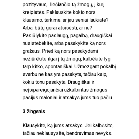
pozityvaus, liečiančio tą žmogų, į kurį
kreipiatės. Paklauskite kokio nors
klausimo, tarkime: ar jau seniai laukiate?
Arba: būtų gerai atsisėsti, ar ne?
Pasiūlykite paslaugą, pagalbą, draugiškai
nusistebėkite, arba pasakykite ką nors
gražaus. Prieš ką nors pasakydami
nežiūrėkite ilgai į tą žmogų, kalbėkite lyg
tarp kitko, spontaniškai. Užmezgant pokalbį
svarbu ne kas yra pasakyta, tačiau kaip,
kokiu tonu pasakyta. Draugiškai ir
neįsipareigojančiai užkalbintas žmogus
pasijus maloniai ir atsakys jums tuo pačiu.
3 žingsnis
Klausykite, ką jums atsakys. Jei kalbėsite,
tačiau neklausysite, bendravimas nevyks.