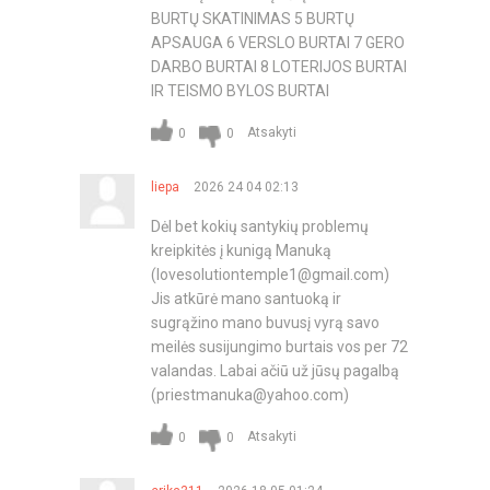
BURTŲ SKATINIMAS 5 BURTŲ
APSAUGA 6 VERSLO BURTAI 7 GERO
DARBO BURTAI 8 LOTERIJOS BURTAI
IR TEISMO BYLOS BURTAI
Atsakyti
0
0
liepa
2026 24 04 02:13
Dėl bet kokių santykių problemų
kreipkitės į kunigą Manuką
(
lovesolutiontemple1@gmail.com
)
Jis atkūrė mano santuoką ir
sugrąžino mano buvusį vyrą savo
meilės susijungimo burtais vos per 72
valandas. Labai ačiū už jūsų pagalbą
(
priestmanuka@yahoo.com
)
Atsakyti
0
0