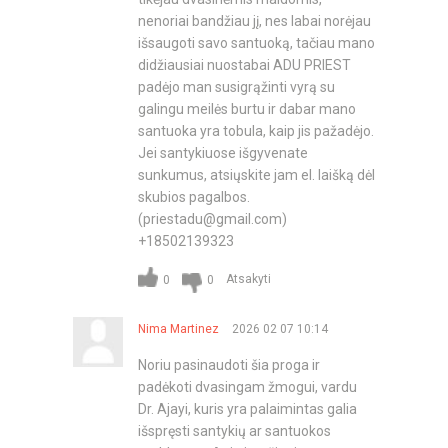
nenoriai bandžiau jį, nes labai norėjau
išsaugoti savo santuoką, tačiau mano
didžiausiai nuostabai ADU PRIEST
padėjo man susigrąžinti vyrą su
galingu meilės burtu ir dabar mano
santuoka yra tobula, kaip jis pažadėjo.
Jei santykiuose išgyvenate
sunkumus, atsiųskite jam el. laišką dėl
skubios pagalbos.
(
priestadu@gmail.com
)
+18502139323
Atsakyti
0
0
Nima Martinez
2026 02 07 10:14
Noriu pasinaudoti šia proga ir
padėkoti dvasingam žmogui, vardu
Dr. Ajayi, kuris yra palaimintas galia
išspręsti santykių ar santuokos