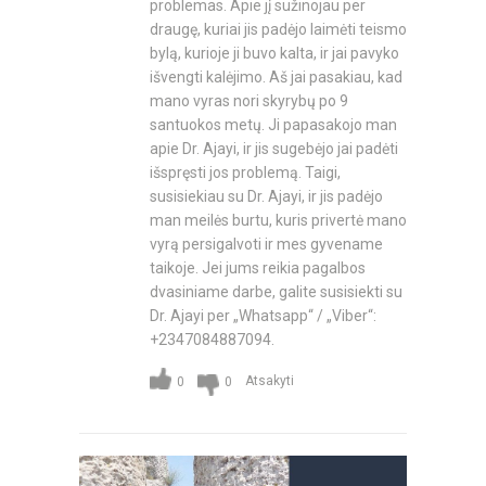
problemas. Apie jį sužinojau per
draugę, kuriai jis padėjo laimėti teismo
bylą, kurioje ji buvo kalta, ir jai pavyko
išvengti kalėjimo. Aš jai pasakiau, kad
mano vyras nori skyrybų po 9
santuokos metų. Ji papasakojo man
apie Dr. Ajayi, ir jis sugebėjo jai padėti
išspręsti jos problemą. Taigi,
susisiekiau su Dr. Ajayi, ir jis padėjo
man meilės burtu, kuris privertė mano
vyrą persigalvoti ir mes gyvename
taikoje. Jei jums reikia pagalbos
dvasiniame darbe, galite susisiekti su
Dr. Ajayi per „Whatsapp“ / „Viber“:
+2347084887094.
Atsakyti
0
0