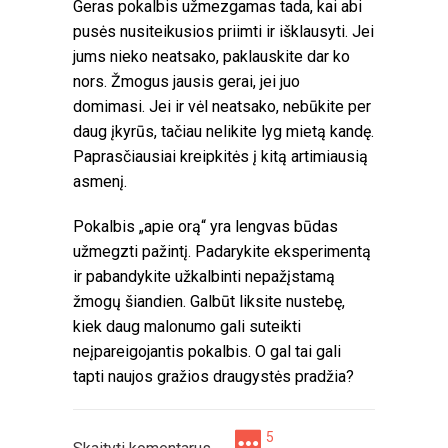
Geras pokalbis užmezgamas tada, kai abi
pusės nusiteikusios priimti ir išklausyti. Jei
jums nieko neatsako, paklauskite dar ko
nors. Žmogus jausis gerai, jei juo
domimasi. Jei ir vėl neatsako, nebūkite per
daug įkyrūs, tačiau nelikite lyg mietą kandę.
Paprasčiausiai kreipkitės į kitą artimiausią
asmenį.
Pokalbis „apie orą“ yra lengvas būdas
užmegzti pažintį. Padarykite eksperimentą
ir pabandykite užkalbinti nepažįstamą
žmogų šiandien. Galbūt liksite nustebę,
kiek daug malonumo gali suteikti
neįpareigojantis pokalbis. O gal tai gali
tapti naujos gražios draugystės pradžia?
5