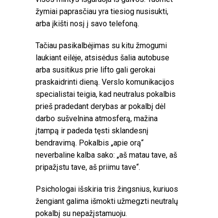
žymiai paprasčiau yra tiesiog nusisukti,
arba įkišti nosį į savo telefoną.
Tačiau pasikalbėjimas su kitu žmogumi
laukiant eilėje, atsisėdus šalia autobuse
arba susitikus prie lifto gali gerokai
praskaidrinti dieną. Verslo komunikacijos
specialistai teigia, kad neutralus pokalbis
prieš pradedant derybas ar pokalbį dėl
darbo sušvelnina atmosferą, mažina
įtampą ir padeda tęsti sklandesnį
bendravimą. Pokalbis „apie orą“
neverbaline kalba sako: „aš matau tave, aš
pripažįstu tave, aš priimu tave“.
Psichologai išskiria tris žingsnius, kuriuos
žengiant galima išmokti užmegzti neutralų
pokalbį su nepažįstamuoju.