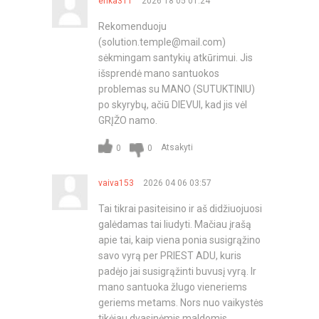
erika311
2026 18 05 01:24
Rekomenduoju
(
solution.temple@mail.com
)
sėkmingam santykių atkūrimui. Jis
išsprendė mano santuokos
problemas su MANO (SUTUKTINIU)
po skyrybų, ačiū DIEVUI, kad jis vėl
GRĮŽO namo.
Atsakyti
0
0
vaiva153
2026 04 06 03:57
Tai tikrai pasiteisino ir aš didžiuojuosi
galėdamas tai liudyti. Mačiau įrašą
apie tai, kaip viena ponia susigrąžino
savo vyrą per PRIEST ADU, kuris
padėjo jai susigrąžinti buvusį vyrą. Ir
mano santuoka žlugo vieneriems
geriems metams. Nors nuo vaikystės
tikėjau dvasinėmis maldomis,