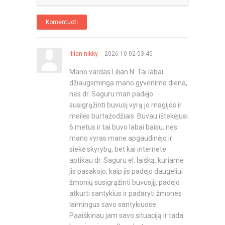
Komentuoti
lilian nikky
2026 10 02 03:40
Mano vardas Lilian N. Tai labai
džiaugsminga mano gyvenimo diena,
nes dr. Saguru man padėjo
susigrąžinti buvusį vyrą jo magijos ir
meilės burtažodžiais. Buvau ištekėjusi
6 metus ir tai buvo labai baisu, nes
mano vyras mane apgaudinėjo ir
siekė skyrybų, bet kai internete
aptikau dr. Saguru el. laišką, kuriame
jis pasakojo, kaip jis padėjo daugeliui
žmonių susigrąžinti buvusįjį, padėjo
atkurti santykius ir padaryti žmones
laimingus savo santykiuose.
Paaiškinau jam savo situaciją ir tada