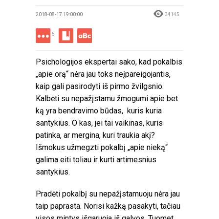
2018-08-17 19:00:00
34145
5
Psichologijos ekspertai sako, kad pokalbis
„apie orą“ nėra jau toks neįpareigojantis,
kaip gali pasirodyti iš pirmo žvilgsnio.
Kalbėti su nepažįstamu žmogumi apie bet
ką yra bendravimo būdas, kuris kuria
santykius. O kas, jei tai vaikinas, kuris
patinka, ar mergina, kuri traukia akį?
Išmokus užmegzti pokalbį „apie nieką“
galima eiti toliau ir kurti artimesnius
santykius.
Pradėti pokalbį su nepažįstamuoju nėra jau
taip paprasta. Norisi kažką pasakyti, tačiau
visos mintys išgaruoja iš galvos. Tuomet