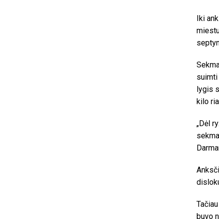
Iki an
miestu
septyn
Sekmad
suimti
lygis 
kilo r
„Dėl r
sekmad
Darman
Anksči
dislok
Tačiau
buvo n