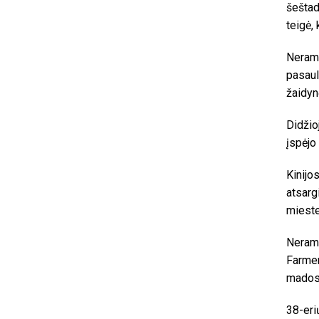
šeštad
teigė,
Neramu
pasaul
žaidyn
Didžio
įspėjo
Kinijo
atsarg
mieste
Neramu
Farmer
mados 
38-eri