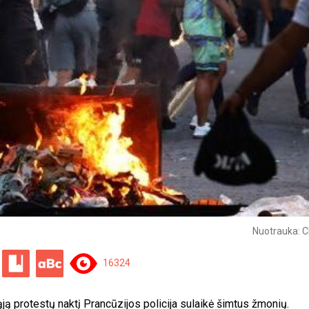
Nuotrauka: C
16324
ją protestų naktį Prancūzijos policija sulaikė šimtus žmonių.