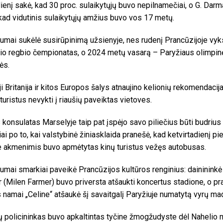
ienį sakė, kad 30 proc. sulaikytųjų buvo nepilnamečiai, o G. Dar
 kad vidutinis sulaikytųjų amžius buvo vos 17 metų.
mai sukėlė susirūpinimą užsienyje, nes rudenį Prancūzijoje vyk
io regbio čempionatas, o 2024 metų vasarą – Paryžiaus olimpin
ės.
ji Britanija ir kitos Europos šalys atnaujino kelionių rekomendacija
 turistus nevykti į riaušių paveiktas vietoves.
s konsulatas Marselyje taip pat įspėjo savo piliečius būti budrius i
iai po to, kai valstybinė žiniasklaida pranešė, kad ketvirtadienį pi
 akmenimis buvo apmėtytas kinų turistus vežęs autobusas.
mai smarkiai paveikė Prancūzijos kultūros renginius: daininink
 (Milen Farmer) buvo priversta atšaukti koncertus stadione, o p
namai „Celine“ atšaukė šį savaitgalį Paryžiuje numatytą vyrų ma
ų policininkas buvo apkaltintas tyčine žmogžudyste dėl Nahelio mi