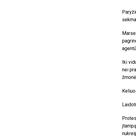
Paryži
sekmad
Marsel
pagrin
agentū
Iki vi
nei pr
žmonė
Keliuo
Laidot
Protes
įtampą
nukrei