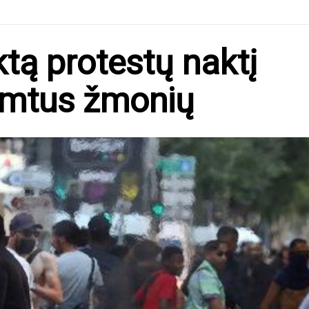
tą protestų naktį
šimtus žmonių