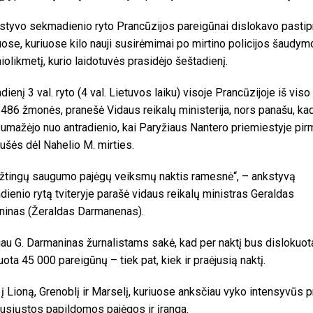
kstyvo sekmadienio ryto Prancūzijos pareigūnai dislokavo pastip
ose, kuriuose kilo nauji susirėmimai po mirtino policijos šaudymo
iolikmetį, kurio laidotuvės prasidėjo šeštadienį.
ienį 3 val. ryto (4 val. Lietuvos laiku) visoje Prancūzijoje iš vis
 486 žmonės, pranešė Vidaus reikalų ministerija, nors panašu, ka
sumažėjo nuo antradienio, kai Paryžiaus Nantero priemiestyje pir
iaušės dėl Nahelio M. mirties.
yžtingų saugumo pajėgų veiksmų naktis ramesnė“, – ankstyvą
ienio rytą tviteryje parašė vidaus reikalų ministras Geraldas
inas (Žeraldas Darmanenas).
au G. Darmaninas žurnalistams sakė, kad per naktį bus dislokuot
uota 45 000 pareigūnų – tiek pat, kiek ir praėjusią naktį.
 į Lioną, Grenoblį ir Marselį, kuriuose anksčiau vyko intensyvūs p
usiųstos papildomos pajėgos ir įranga.