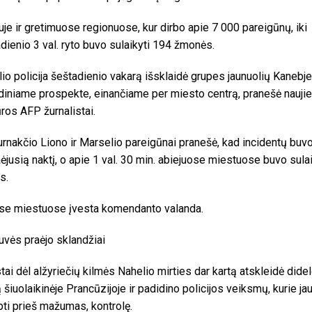
uje ir gretimuose regionuose, kur dirbo apie 7 000 pareigūnų, iki
ienio 3 val. ryto buvo sulaikyti 194 žmonės.
io policija šeštadienio vakarą išsklaidė grupes jaunuolių Kanebje
diniame prospekte, einančiame per miesto centrą, pranešė nauji
ros AFP žurnalistai.
durnakčio Liono ir Marselio pareigūnai pranešė, kad incidentų buv
aėjusią naktį, o apie 1 val. 30 min. abiejuose miestuose buvo sula
s.
se miestuose įvesta komendanto valanda.
uvės praėjo sklandžiai
tai dėl alžyriečių kilmės Nahelio mirties dar kartą atskleidė didel
 šiuolaikinėje Prancūzijoje ir padidino policijos veiksmų, kurie ja
pti prieš mažumas, kontrolę.