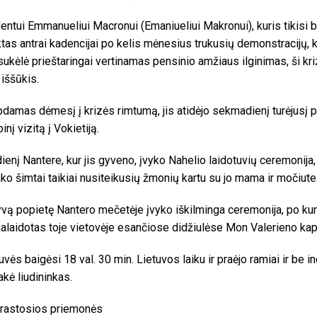
entui Emmanueliui Macronui (Emaniueliui Makronui), kuris tikisi b
ktas antrai kadencijai po kelis mėnesius trukusių demonstracijų, 
sukėlė prieštaringai vertinamas pensinio amžiaus ilginimas, ši kri
 iššūkis.
pdamas dėmesį į krizės rimtumą, jis atidėjo sekmadienį turėjusį p
inį vizitą į Vokietiją.
ienį Nantere, kur jis gyveno, įvyko Nahelio laidotuvių ceremonija, 
nko šimtai taikiai nusiteikusių žmonių kartu su jo mama ir močiute
vą popietę Nantero mečetėje įvyko iškilminga ceremonija, po kuri
alaidotas toje vietovėje esančiose didžiulėse Mon Valerieno kap
uvės baigėsi 18 val. 30 min. Lietuvos laiku ir praėjo ramiai ir be i
kė liudininkas.
rastosios priemonės