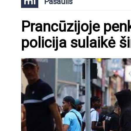
Pasaulis
Prancūzijoje penk
policija sulaikė 