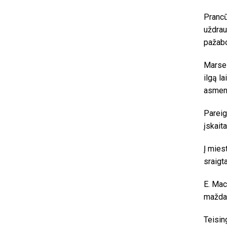
Prancū
uždrau
pažabo
Marsel
ilgą l
asmeny
Pareig
įskait
Į mies
sraigt
E. Mac
maždau
Teisin