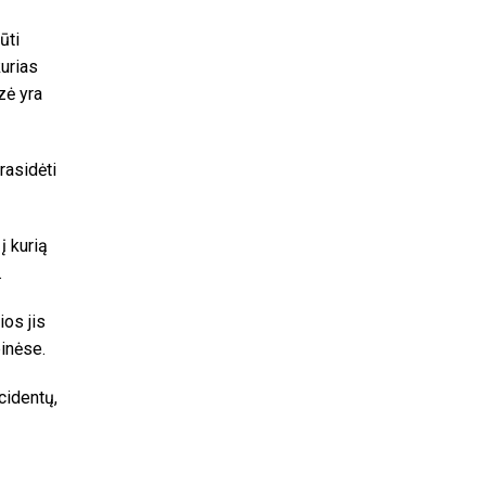
ūti
kurias
zė yra
rasidėti
į kurią
.
os jis
inėse.
ncidentų,