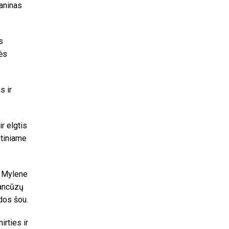
maninas
s
ės
s ir
r elgtis
etiniame
ė Mylene
rancūzų
dos šou.
rties ir