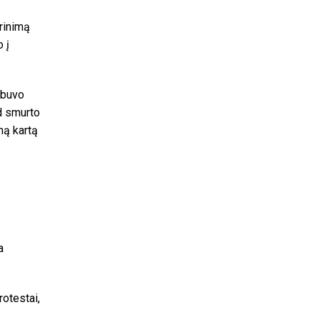
rinimą
 į
o buvo
d smurto
mą kartą
a
rotestai,