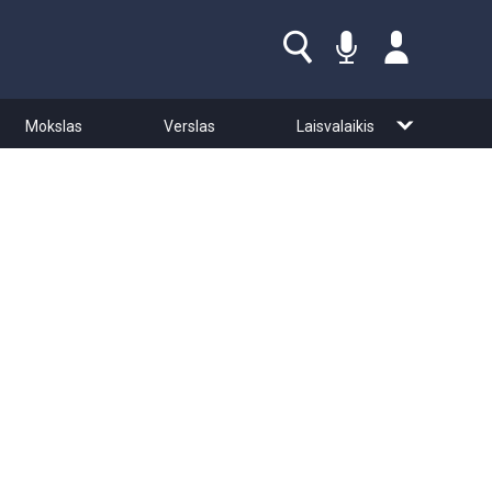
Mokslas
Verslas
Laisvalaikis