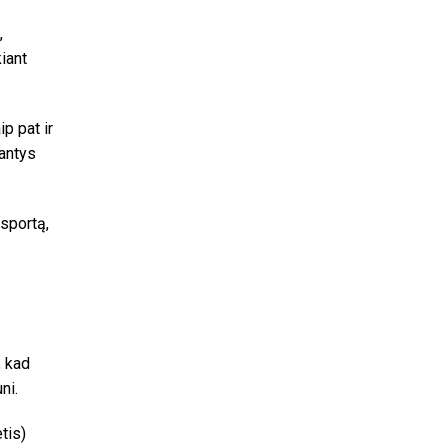
,
iant
p pat ir
antys
sportą,
, kad
ni.
tis)