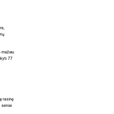
re,
enų
o mažiau
ikyti 77
ę rasinę
u seniai