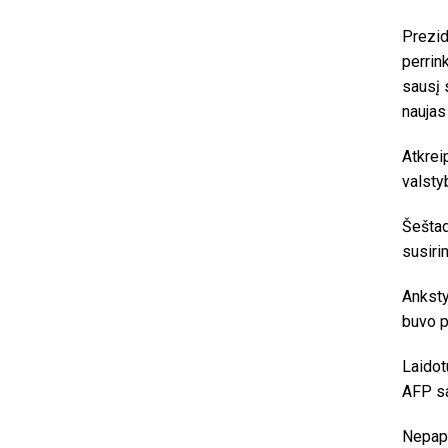
Prezid
perrin
sausį 
naujas
Atkrei
valstyb
Šeštad
susiri
Anksty
buvo p
Laidot
AFP sa
Nepap