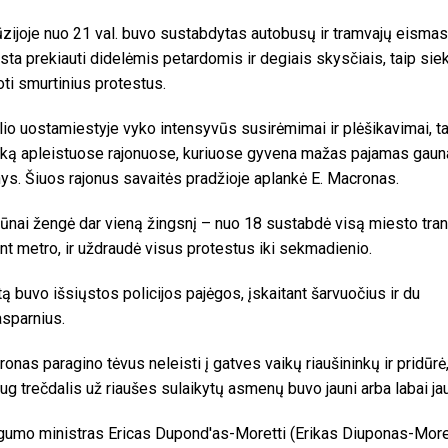
zijoje nuo 21 val. buvo sustabdytas autobusų ir tramvajų eismas
sta prekiauti didelėmis petardomis ir degiais skysčiais, taip siek
ti smurtinius protestus.
io uostamiestyje vyko intensyvūs susirėmimai ir plėšikavimai, tai
aiką apleistuose rajonuose, kuriuose gyvena mažas pajamas gaun
s. Šiuos rajonus savaitės pradžioje aplankė E. Macronas.
ūnai žengė dar vieną žingsnį – nuo 18 sustabdė visą miesto tran
ant metro, ir uždraudė visus protestus iki sekmadienio.
tą buvo išsiųstos policijos pajėgos, įskaitant šarvuočius ir du
asparnius.
ronas paragino tėvus neleisti į gatves vaikų riaušininkų ir pridūrė
g trečdalis už riaušes sulaikytų asmenų buvo jauni arba labai jau
gumo ministras Ericas Dupond'as-Moretti (Erikas Diuponas-More