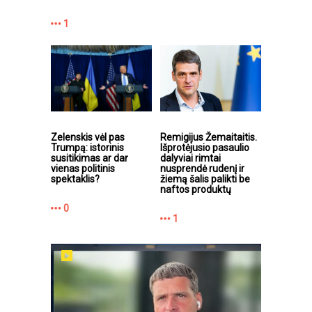
1
Zelenskis vėl pas
Remigijus Žemaitaitis.
Trumpą: istorinis
Išprotėjusio pasaulio
susitikimas ar dar
dalyviai rimtai
vienas politinis
nusprendė rudenį ir
spektaklis?
žiemą šalis palikti be
naftos produktų
0
1