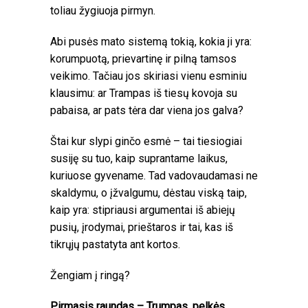
toliau žygiuoja pirmyn.
Abi pusės mato sistemą tokią, kokia ji yra:
korumpuotą, prievartinę ir pilną tamsos
veikimo. Tačiau jos skiriasi vienu esminiu
klausimu: ar Trampas iš tiesų kovoja su
pabaisa, ar pats tėra dar viena jos galva?
Štai kur slypi ginčo esmė – tai tiesiogiai
susiję su tuo, kaip suprantame laikus,
kuriuose gyvename. Tad vadovaudamasi ne
skaldymu, o įžvalgumu, dėstau viską taip,
kaip yra: stipriausi argumentai iš abiejų
pusių, įrodymai, prieštaros ir tai, kas iš
tikrųjų pastatyta ant kortos.
Žengiam į ringą?
Pirmasis raundas – Trumpas, pelkės