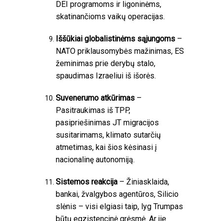
DEI programoms ir ligoninėms,
skatinančioms vaikų operacijas.
Iššūkiai globalistinėms sąjungoms
–
NATO priklausomybės mažinimas, ES
žeminimas prie derybų stalo,
spaudimas Izraeliui iš išorės.
Suvenerumo atkūrimas
–
Pasitraukimas iš TPP,
pasipriešinimas JT migracijos
susitarimams, klimato sutarčių
atmetimas, kai šios kėsinasi į
nacionalinę autonomiją.
Sistemos reakcija
– Žiniasklaida,
bankai, žvalgybos agentūros, Silicio
slėnis – visi elgiasi taip, lyg Trumpas
būtų egzistencinė grėsmė. Ar jie