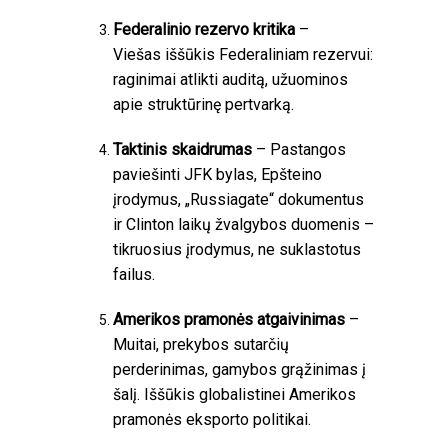
Federalinio rezervo kritika
–
Viešas iššūkis Federaliniam rezervui:
raginimai atlikti auditą, užuominos
apie struktūrinę pertvarką.
Taktinis skaidrumas
– Pastangos
paviešinti JFK bylas, Epšteino
įrodymus, „Russiagate“ dokumentus
ir Clinton laikų žvalgybos duomenis –
tikruosius įrodymus, ne suklastotus
failus.
Amerikos pramonės atgaivinimas
–
Muitai, prekybos sutarčių
perderinimas, gamybos grąžinimas į
šalį. Iššūkis globalistinei Amerikos
pramonės eksporto politikai.