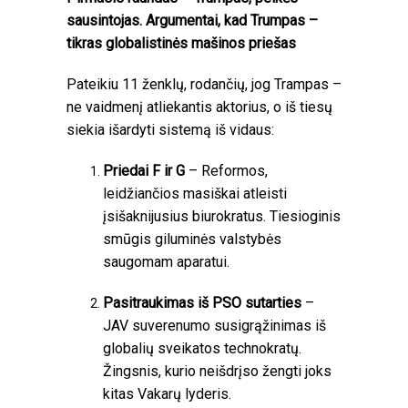
sausintojas.
Argumentai, kad Trumpas –
tikras globalistinės mašinos priešas
Pateikiu 11 ženklų, rodančių, jog Trampas –
ne vaidmenį atliekantis aktorius, o iš tiesų
siekia išardyti sistemą iš vidaus:
Priedai F ir G
– Reformos,
leidžiančios masiškai atleisti
įsišaknijusius biurokratus. Tiesioginis
smūgis giluminės valstybės
saugomam aparatui.
Pasitraukimas iš PSO sutarties
–
JAV suverenumo susigrąžinimas iš
globalių sveikatos technokratų.
Žingsnis, kurio neišdrįso žengti joks
kitas Vakarų lyderis.