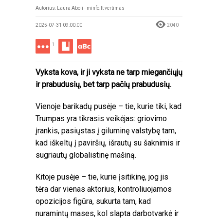
Autorius: Laura Aboli - minfo.lt vertimas
2025-07-31 09:00:00
2040
1
Vyksta kova, ir ji vyksta ne tarp miegančiųjų
ir prabudusių, bet tarp pačių prabudusių.
Vienoje barikadų pusėje – tie, kurie tiki, kad
Trumpas yra tikrasis veikėjas: griovimo
įrankis, pasiųstas į giluminę valstybę tam,
kad iškeltų į paviršių, išrautų su šaknimis ir
sugriautų globalistinę mašiną.
Kitoje pusėje – tie, kurie įsitikinę, jog jis
tėra dar vienas aktorius, kontroliuojamos
opozicijos figūra, sukurta tam, kad
nuramintų mases, kol slapta darbotvarkė ir