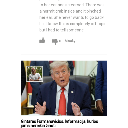
to her ear and screamed. There was
a hermit crab inside and it pinched
her ear. She never wants to go back!
LoL I know this is completely off topic
but I had to tell someone!
Atsakyti
0
0
Gintaras Furmanavičius. Informacija, kurios
jums nereikia žinoti