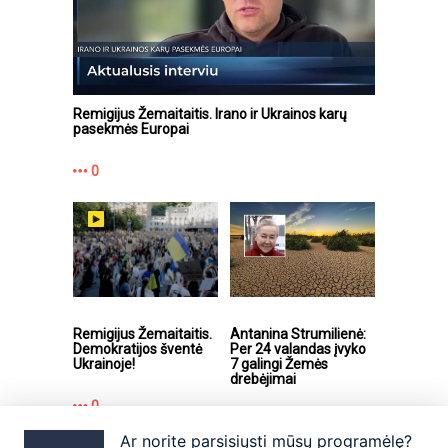
Remigijus Žemaitaitis. Irano ir Ukrainos karų
pasekmės Europai
0
Remigijus Žemaitaitis.
Antanina Strumilienė:
Demokratijos šventė
Per 24 valandas įvyko
Ukrainoje!
7 galingi Žemės
drebėjimai
0
0
Ar norite parsisiųsti mūsų programėlę?