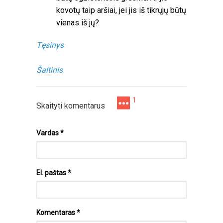
kovotų taip aršiai, jei jis iš tikrųjų būtų
vienas iš jų?
Tęsinys
Šaltinis
1
Skaityti komentarus
Vardas
*
El. paštas
*
Komentaras
*