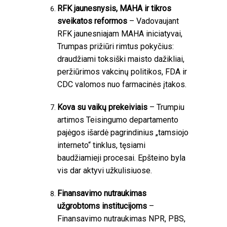
RFK jaunesnysis, MAHA ir tikros
sveikatos reformos
– Vadovaujant
RFK jaunesniajam MAHA iniciatyvai,
Trumpas prižiūri rimtus pokyčius:
draudžiami toksiški maisto dažikliai,
peržiūrimos vakcinų politikos, FDA ir
CDC valomos nuo farmacinės įtakos.
Kova su vaikų prekeiviais
– Trumpiu
artimos Teisingumo departamento
pajėgos išardė pagrindinius „tamsiojo
interneto“ tinklus, tęsiami
baudžiamieji procesai. Epšteino byla
vis dar aktyvi užkulisiuose.
Finansavimo nutraukimas
užgrobtoms institucijoms
–
Finansavimo nutraukimas NPR, PBS,