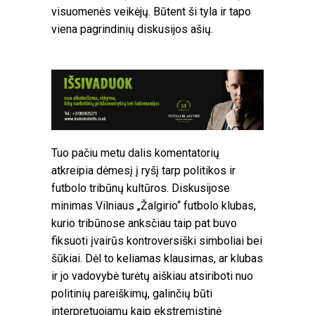
visuomenės veikėjų. Būtent ši tyla ir tapo
viena pagrindinių diskusijos ašių.
Tuo pačiu metu dalis komentatorių
atkreipia dėmesį į ryšį tarp politikos ir
futbolo tribūnų kultūros. Diskusijose
minimas Vilniaus „Žalgirio“ futbolo klubas,
kurio tribūnose anksčiau taip pat buvo
fiksuoti įvairūs kontroversiški simboliai bei
šūkiai. Dėl to keliamas klausimas, ar klubas
ir jo vadovybė turėtų aiškiau atsiriboti nuo
politinių pareiškimų, galinčių būti
interpretuojamų kaip ekstremistinė