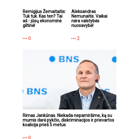
Remigijus Žemaitaitis:
Aleksandras
Tuk tuk. Kas ten? Tai
Nemunaitis. Vaikai
aš - jūsų ekonominė
nėra valstybės
giltinė!
nuosavybė!
0
2
Rimas Jankūnas. Niekada nepamiršime, ką su
mumis darė pykčio, diskriminacijos ir prievartos
koalicija prieš 5 metus
0