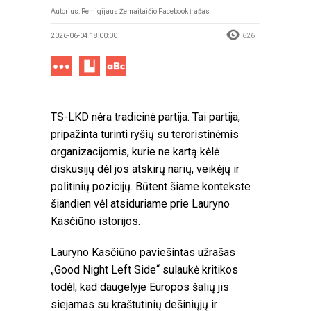
Autorius: Remigijaus Žemaitaičio Facebook įrašas
2026-06-04 18:00:00
626
TS-LKD nėra tradicinė partija. Tai partija,
pripažinta turinti ryšių su teroristinėmis
organizacijomis, kurie ne kartą kėlė
diskusijų dėl jos atskirų narių, veikėjų ir
politinių pozicijų. Būtent šiame kontekste
šiandien vėl atsiduriame prie Lauryno
Kasčiūno istorijos.
Lauryno Kasčiūno paviešintas užrašas
„Good Night Left Side“ sulaukė kritikos
todėl, kad daugelyje Europos šalių jis
siejamas su kraštutinių dešiniųjų ir