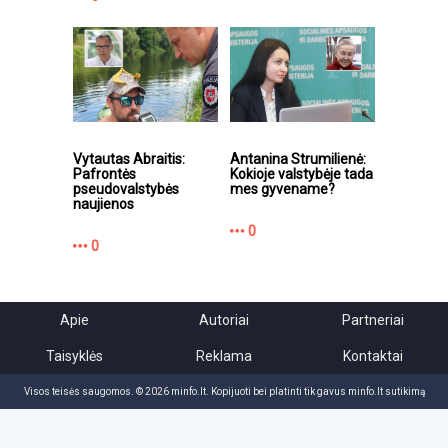
Vytautas Abraitis:
Antanina Strumilienė:
Pafrontės
Kokioje valstybėje tada
pseudovalstybės
mes gyvename?
naujienos
0
0
Apie
Autoriai
Partneriai
Taisyklės
Reklama
Kontaktai
Visos teisės saugomos. © 2026 minfo.lt. Kopijuoti bei platinti tik gavus minfo.lt sutikimą