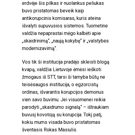
erdvėje šis pilkas ir nuolankus peliukas
buvo pristatomas beveik kaip
antikorupcinis komisaras, kuris ateina
išvalyti supuvusios sistemos. Tuometinė
valdžia nepaprastai mėgo kalbėti apie
„skaidrinimą“, „naują kokybę“ ir „valstybės
modernizavimą“.
Vos tik ši institucija pradėjo skleisti blogą
kvapą, valdžia Lietuvoje ėmėsi ieškoti
žmogaus iš STT, tarsi ši tarnyba būtų ne
teisėsaugos institucija, o egzorcistų
ordinas, išvarantis korupcijos demonus
vien savo buvimu. Jei visuomenei reikia
parodyti „skaidrumo signalą“ – ištraukiam
buvusį kovotoją su korupcija. Tokį patį,
kokiu mums visada buvo pristatomas
šventasis Rokas Masiulis.