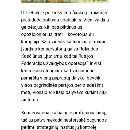
O Lietuvoje po kiekvieno fiasko pirmiausia
prasideda politinis spektaklis. Vieni vaidina
gelbėtojus, kiti pasipiktinusius
opozicionierius, treti – kovotojus su
korupcija. Kaip visada, kaltuosius pirmasis
įvardino konservatorių galva Rolandas
Kasčiūnas: „Įtariama, kad tai Rusijos
Federacijos žvalgybos operacija.“ Ir visi
kartu labai stengiasi, kad visuomenė
pamirštų vieną paprastą dalyką: beveik
visos pagrindinės partijos per trisdešimt
metų vienaip ar kitaip dalyvavo kuriant šitą
sistemą.
Konservatoriai kalba apie profesionalumą,
tačiau patys niekada neatsisakė pagundos
perimti strateginių institucijų kontrolę.