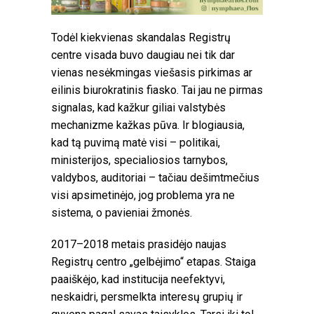
Todėl kiekvienas skandalas Registrų
centre visada buvo daugiau nei tik dar
vienas nesėkmingas viešasis pirkimas ar
eilinis biurokratinis fiasko. Tai jau ne pirmas
signalas, kad kažkur giliai valstybės
mechanizme kažkas pūva. Ir blogiausia,
kad tą puvimą matė visi – politikai,
ministerijos, specialiosios tarnybos,
valdybos, auditoriai – tačiau dešimtmečius
visi apsimetinėjo, jog problema yra ne
sistema, o pavieniai žmonės.
2017–2018 metais prasidėjo naujas
Registrų centro „gelbėjimo“ etapas. Staiga
paaiškėjo, kad institucija neefektyvi,
neskaidri, persmelkta interesų grupių ir