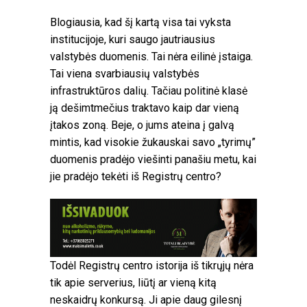
Blogiausia, kad šį kartą visa tai vyksta
institucijoje, kuri saugo jautriausius
valstybės duomenis. Tai nėra eilinė įstaiga.
Tai viena svarbiausių valstybės
infrastruktūros dalių. Tačiau politinė klasė
ją dešimtmečius traktavo kaip dar vieną
įtakos zoną. Beje, o jums ateina į galvą
mintis, kad visokie žukauskai savo „tyrimų”
duomenis pradėjo viešinti panašiu metu, kai
jie pradėjo tekėti iš Registrų centro?
Todėl Registrų centro istorija iš tikrųjų nėra
tik apie serverius, liūtį ar vieną kitą
neskaidrų konkursą. Ji apie daug gilesnį