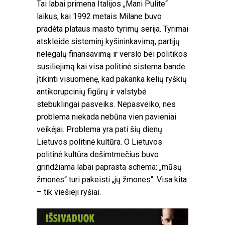
Tai labai primena Italijos „Mani Pulite“
laikus, kai 1992 metais Milane buvo
pradėta plataus masto tyrimų serija. Tyrimai
atskleidė sisteminį kyšininkavimą, partijų
nelegalų finansavimą ir verslo bei politikos
susiliejimą kai visa politinė sistema bandė
įtikinti visuomenę, kad pakanka kelių ryškių
antikorupcinių figūrų ir valstybė
stebuklingai pasveiks. Nepasveiko, nes
problema niekada nebūna vien pavieniai
veikėjai. Problema yra pati šių dienų
Lietuvos politinė kultūra. O Lietuvos
politinė kultūra dešimtmečius buvo
grindžiama labai paprasta schema: „mūsų
žmonės“ turi pakeisti „jų žmones“. Visa kita
– tik viešieji ryšiai.