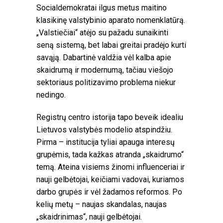
Socialdemokratai ilgus metus maitino
klasikinę valstybinio aparato nomenklatūrą.
„Valstiečiai“ atėjo su pažadu sunaikinti
seną sistemą, bet labai greitai pradėjo kurti
savąją. Dabartinė valdžia vėl kalba apie
skaidrumą ir modernumą, tačiau viešojo
sektoriaus politizavimo problema niekur
nedingo.
Registrų centro istorija tapo beveik idealiu
Lietuvos valstybės modelio atspindžiu.
Pirma – institucija tyliai apauga interesų
grupėmis, tada kažkas atranda „skaidrumo“
temą. Ateina visiems žinomi influenceriai ir
nauji gelbėtojai, keičiami vadovai, kuriamos
darbo grupės ir vėl žadamos reformos. Po
kelių metų – naujas skandalas, naujas
„skaidrinimas“, nauji gelbėtojai.