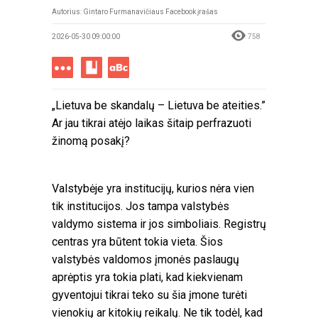
Autorius: Gintaro Furmanavičiaus Facebook įrašas
2026-05-30 09:00:00
758
„Lietuva be skandalų – Lietuva be ateities.”
Ar jau tikrai atėjo laikas šitaip perfrazuoti
žinomą posakį?
Valstybėje yra institucijų, kurios nėra vien
tik institucijos. Jos tampa valstybės
valdymo sistema ir jos simboliais. Registrų
centras yra būtent tokia vieta. Šios
valstybės valdomos įmonės paslaugų
aprėptis yra tokia plati, kad kiekvienam
gyventojui tikrai teko su šia įmone turėti
vienokių ar kitokių reikalų. Ne tik todėl, kad