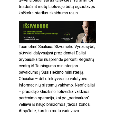
gyvena pagal savas taisykles. Tarsi iki tol
trisdešimt metų Lietuvoje būtų egzistavęs
kažkoks sterilus skaidrumo rojus.
Tuometinė Sauliaus Skvernelio Vyriausybė,
aktyviai dalyvaujant prezidentei Daliai
Grybauskaitei nusprendė perkelti Registrų
centrą iš Teisingumo ministerijos
pavaldumo į Susisiekimo ministeriją.
Oficialiai – dėl efektyvesnio valstybės
informacinių sistemų valdymo. Neoficialiai
– prasidėjo klasikinė lietuviška valdžios
perėmimo operacija, kai po „pertvarkos“
vėliava iš naujo braižomos įtakos zonos.
Atspėkite, kas tuo metu vadovavo