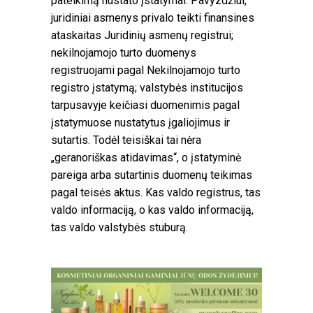
pateikimą nustato įstatymai. Pavyzdžiui,
juridiniai asmenys privalo teikti finansines
ataskaitas Juridinių asmenų registrui;
nekilnojamojo turto duomenys
registruojami pagal Nekilnojamojo turto
registro įstatymą; valstybės institucijos
tarpusavyje keičiasi duomenimis pagal
įstatymuose nustatytus įgaliojimus ir
sutartis. Todėl teisiškai tai nėra
„geranoriškas atidavimas“, o įstatyminė
pareiga arba sutartinis duomenų teikimas
pagal teisės aktus. Kas valdo registrus, tas
valdo informaciją, o kas valdo informaciją,
tas valdo valstybės stuburą.