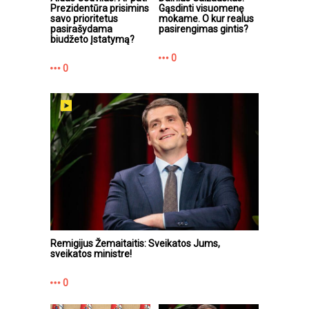
Prezidentūra prisimins
Gąsdinti visuomenę
savo prioritetus
mokame. O kur realus
pasirašydama
pasirengimas gintis?
biudžeto Įstatymą?
0
0
Remigijus Žemaitaitis: Sveikatos Jums,
sveikatos ministre!
0