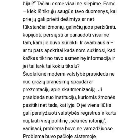
bijai?“ Tačiau esmė visai ne slėpime. Esmė
– kiek iš tikrųjų saugūs tavo duomenys, kai
prie jų gali prieiti dešimtys ar net
tūkstančiai žmonių, galinčių juos peržiūrėti,
kopijuoti, persiųsti ar panaudoti visai ne
tam, kam jie buvo surinkti. Ir svarbiausia –
ar tu pats apskritai kada nors sužinosi, kad
kažkas tikrino tavo asmeninę informaciją ir
jei tai tarė, tai kokiu tikslu?
Šiuolaikinė moderni valstybė prasideda ne
nuo gražių pranešimų spaudai ar
prezentacijų apie skaitmenizaciją. Ji
prasideda nuo institucijų, kuriomis žmonės
pasitiki net tada, kai lyja. O jei viena liūtis
gali paralyžiuoti valstybės registrus ir kartu
nuplauti visą politinę „sėkmės istoriją“,
vadinasi, problema buvo ne vamzdžiuose.
Problema buvo pačioje sistemoje.