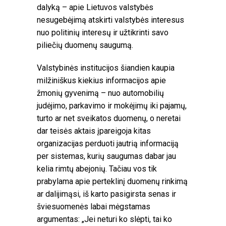
dalyką – apie Lietuvos valstybės
nesugebėjimą atskirti valstybės interesus
nuo politinių interesų ir užtikrinti savo
piliečių duomenų saugumą.
Valstybinės institucijos šiandien kaupia
milžiniškus kiekius informacijos apie
žmonių gyvenimą – nuo automobilių
judėjimo, parkavimo ir mokėjimų iki pajamų,
turto ar net sveikatos duomenų, o neretai
dar teisės aktais įpareigoja kitas
organizacijas perduoti jautrią informaciją
per sistemas, kurių saugumas dabar jau
kelia rimtų abejonių. Tačiau vos tik
prabylama apie perteklinį duomenų rinkimą
ar dalijimąsi, iš karto pasigirsta senas ir
šviesuomenės labai mėgstamas
argumentas: „Jei neturi ko slėpti, tai ko