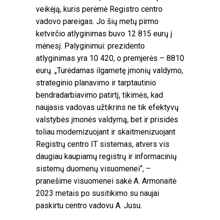
veikėją, kuris perėmė Registro centro
vadovo pareigas. Jo šių metų pirmo
ketvirčio atlyginimas buvo 12 815 eurų į
mėnesį. Palyginimui: prezidento
atlyginimas yra 10 420, o premjerės – 8810
eurų. „Turėdamas ilgametę įmonių valdymo,
strateginio planavimo ir tarptautinio
bendradarbiavimo patirtį, tikimės, kad
naujasis vadovas užtikrins ne tik efektyvų
valstybės įmonės valdymą, bet ir prisidės
toliau modernizuojant ir skaitmenizuojant
Registrų centro IT sistemas, atvers vis
daugiau kaupiamų registrų ir informacinių
sistemų duomenų visuomenei“, –
pranešime visuomenei sakė A. Armonaitė
2023 metais po susitikimo su naujai
paskirtu centro vadovu A. Jusu.