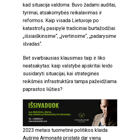
kad situacija valdoma. Buvo žadami auditai,
tyrimai, atsakomybės reikalavimas ir
reformos. Kaip visada Lietuvoje po
katastrofų pasipylė tradiciniai burtažodžiai:
„išsiaiškinsime“, „įvertinsime“, „padarysime
išvadas“.
Bet svarbiausias klausimas taip ir liko
neatsakytas: kaip valstybė apskritai leido
susidaryti situacijai, kai strateginės
reikšmės infrastruktūra tampa pažeidžiama
paprastos liūties?
2023 metais tuometinė politikos klaida
Aušrinė Armonaitė pristatė dar vieną