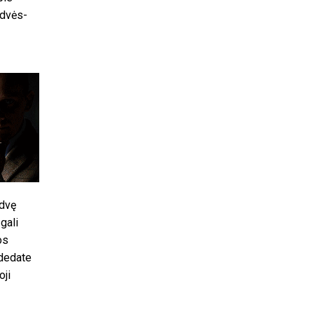
rdvės-
rdvę
gali
os
adedate
oji