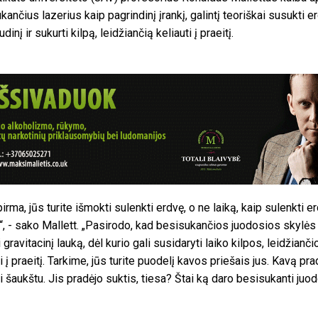
kančius lazerius kaip pagrindinį įrankį, galintį teoriškai susukti e
udinį ir sukurti kilpą, leidžiančią keliauti į praeitį.
irma, jūs turite išmokti sulenkti erdvę, o ne laiką, kaip sulenkti e
“, - sako Mallett. „Pasirodo, kad besisukančios juodosios skylės 
 gravitacinį lauką, dėl kurio gali susidaryti laiko kilpos, leidžianči
ti į praeitį. Tarkime, jūs turite puodelį kavos priešais jus. Kavą pr
i šaukštu. Jis pradėjo suktis, tiesa? Štai ką daro besisukanti juod