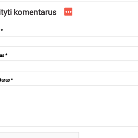
ityti komentarus
s
*
tas
*
taras
*