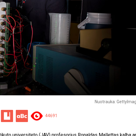
Nuotrauka: GettyImag
44691
ikuto universiteto (JAV) profesorius Ronaldas Mallettas kalba a