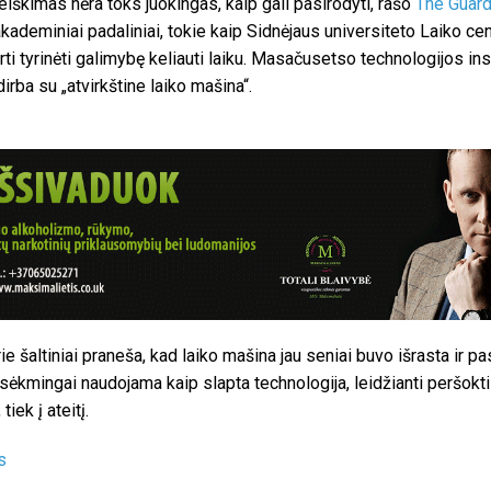
eiškimas nėra toks juokingas, kaip gali pasirodyti, rašo
The Guard
 akademiniai padaliniai, tokie kaip Sidnėjaus universiteto Laiko cen
irti tyrinėti galimybę keliauti laiku. Masačusetso technologijos ins
irba su „atvirkštine laiko mašina“.
ie šaltiniai praneša, kad laiko mašina jau seniai buvo išrasta ir pa
 sėkmingai naudojama kaip slapta technologija, leidžianti peršokti 
 tiek į ateitį.
s