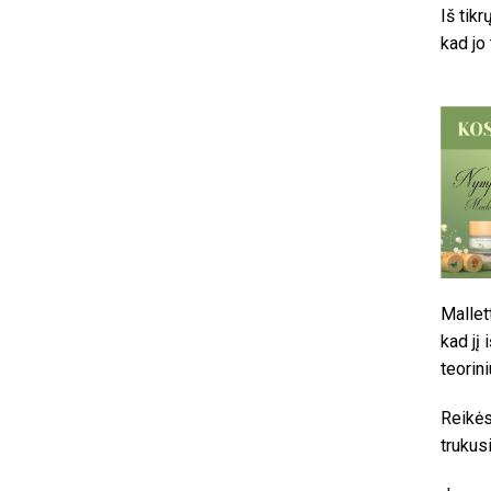
Iš tikr
kad jo
Mallet
kad jį 
teorini
Reikės
trukus