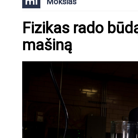
Mokslas
Fizikas rado būdą
mašiną