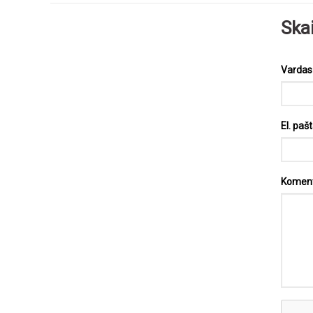
Ska
Varda
El. paš
Komen