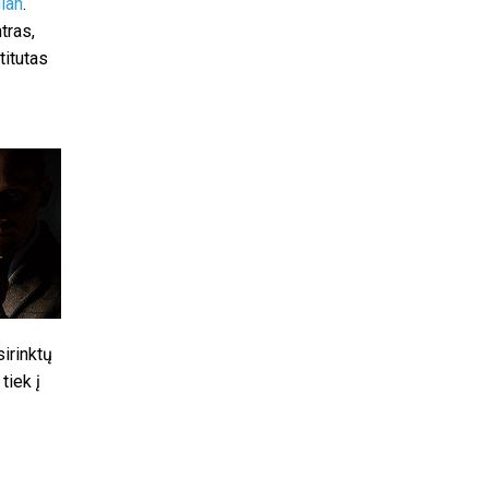
ian
.
tras,
titutas
sirinktų
tiek į