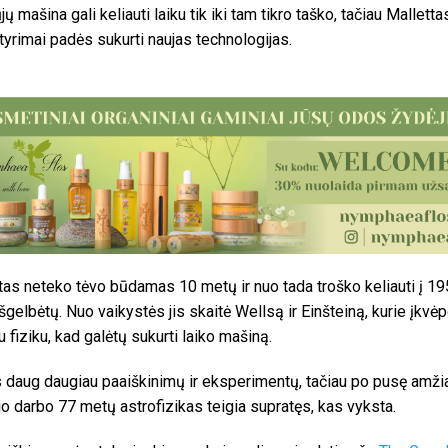
ųjų mašina gali keliauti laiku tik iki tam tikro taško, tačiau Mallettas
 tyrimai padės sukurti naujas technologijas.
tas neteko tėvo būdamas 10 metų ir nuo tada troško keliauti į 19
išgelbėtų. Nuo vaikystės jis skaitė Wellsą ir Einšteiną, kurie įkvėpė
u fiziku, kad galėtų sukurti laiko mašiną.
 daug daugiau paaiškinimų ir eksperimentų, tačiau po pusę amži
io darbo 77 metų astrofizikas teigia supratęs, kas vyksta.