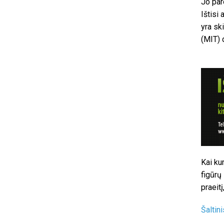
Jo par
Ištisi
yra sk
(MIT) d
Kai kur
figūrų
praeitį,
Šaltini