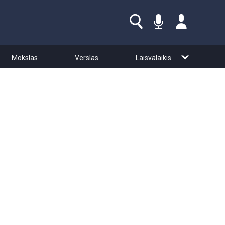
Mokslas
Verslas
Laisvalaikis