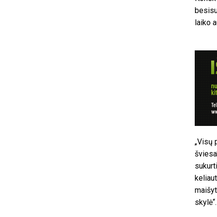
besisu
laiko a
„Visų p
šviesa
sukurti
keliau
maišyt
skylė“.