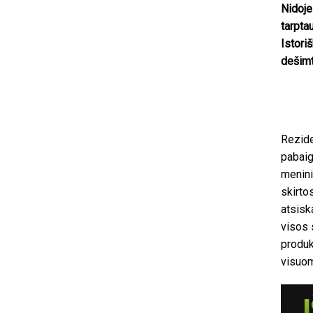
Nidoje
tarpta
Istori
dešimt
Rezide
pabaig
menini
skirto
atsisk
visos 
produk
visuom