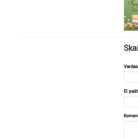
Ska
Varda
El. paš
Komen