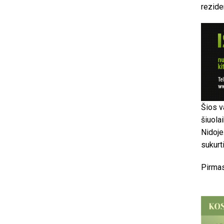
rezide
Šios v
šiuola
Nidoje
sukurti
Pirmas