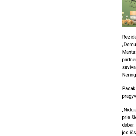
Rezide
„Demus
Mantas 
partner
saviva
Nering
Pasak 
pragyv
„Nidoj
prie š
dabar.
jos išs