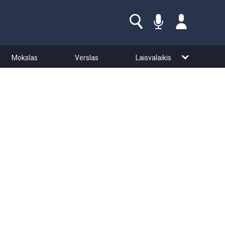
Mokslas
Verslas
Laisvalaikis