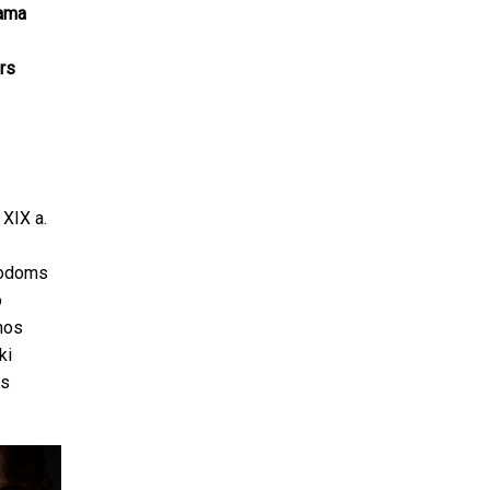
jama
urs
 XIX a.
arodoms
o
mos
ki
us