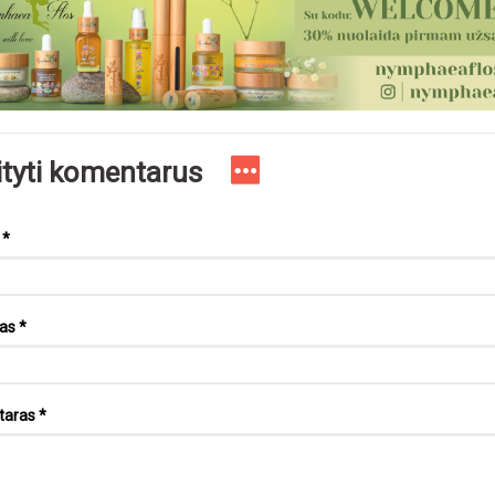
ityti komentarus
s
*
tas
*
taras
*