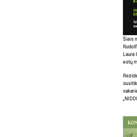
Šiais 
Rudolf
Laura 
estų m
Rezide
susiti
vakari
„NIDDE