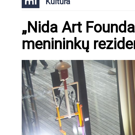
Kultūra
„Nida Art Foundat
menininkų reziden