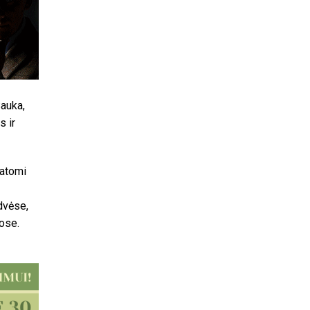
Sauka,
s ir
matomi
rdvėse,
tose.