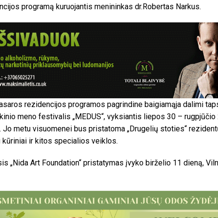
ncijos programą kuruojantis menininkas dr.Robertas Narkus.
asaros rezidencijos programos pagrindine baigiamąja dalimi tap
ikinio meno festivalis „MEDUS“, vyksiantis liepos 30 – rugpjūčio 
. Jo metu visuomenei bus pristatoma „Drugelių stoties“ rezident
 kūriniai ir kitos specialios veiklos.
is „Nida Art Foundation“ pristatymas įvyko birželio 11 dieną, Viln