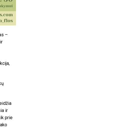
as –
ir
kcija,
kų
eidžia
ia ir
ik prie
sako