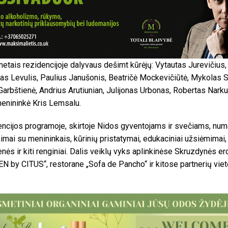
metais rezidencijoje dalyvaus dešimt kūrėjų: Vytautas Jurevičius,
as Levulis, Paulius Janušonis, Beatričė Mockevičiūtė, Mykolas 
Garbštienė, Andrius Arutiunian, Julijonas Urbonas, Robertas Narku
enininkė Kris Lemsalu.
ncijos programoje, skirtoje Nidos gyventojams ir svečiams, nu
kimai su menininkais, kūrinių pristatymai, edukaciniai užsiėmimai,
enės ir kiti renginiai. Dalis veiklų vyks aplinkinėse Skruzdynės e
N by CITUS“, restorane „Sofa de Pancho“ ir kitose partnerių vie