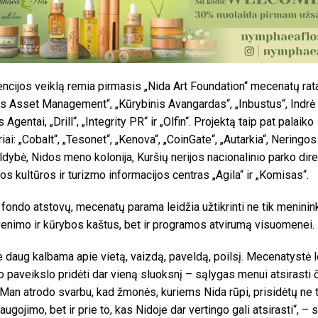
ncijos veiklą remia pirmasis „Nida Art Foundation“ mecenatų rat
 Asset Management“, „Kūrybinis Avangardas“, „Inbustus“, Indrė 
Agentai, „Drill“, „Integrity PR“ ir „Olfin“. Projektą taip pat palaiko
iai: „Cobalt“, „Tesonet“, „Kenova“, „CoinGate“, „Autarkia“, Neringos
ldybė, Nidos meno kolonija, Kuršių nerijos nacionalinio parko dire
os kultūros ir turizmo informacijos centras „Agila“ ir „Komisas“.
fondo atstovų, mecenatų parama leidžia užtikrinti ne tik meninin
enimo ir kūrybos kaštus, bet ir programos atvirumą visuomenei.
e daug kalbama apie vietą, vaizdą, paveldą, poilsį. Mecenatystė l
io paveikslo pridėti dar vieną sluoksnį – sąlygas menui atsirasti č
 Man atrodo svarbu, kad žmonės, kuriems Nida rūpi, prisidėtų ne t
augojimo, bet ir prie to, kas Nidoje dar vertingo gali atsirasti“, – 