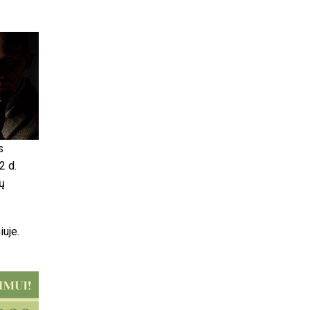
s
2 d.
ų
iuje.