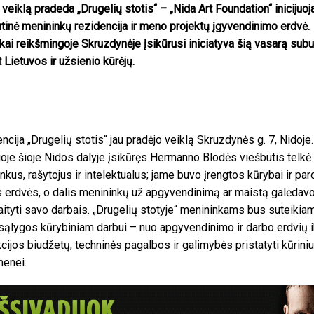
 veiklą pradeda „Drugelių stotis“ – „Nida Art Foundation“ inicijuo
utinė menininkų rezidencija ir meno projektų įgyvendinimo erdvė.
škai reikšmingoje Skruzdynėje įsikūrusi iniciatyva šią vasarą sub
 Lietuvos ir užsienio kūrėjų.
ncija „Drugelių stotis“ jau pradėjo veiklą Skruzdynės g. 7, Nidoje.
oje šioje Nidos dalyje įsikūręs Hermanno Blodės viešbutis telkė
nkus, rašytojus ir intelektualus; jame buvo įrengtos kūrybai ir p
s erdvės, o dalis menininkų už apgyvendinimą ar maistą galėdav
aityti savo darbais. „Drugelių stotyje“ menininkams bus suteikia
sąlygos kūrybiniam darbui – nuo apgyvendinimo ir darbo erdvių i
cijos biudžetų, techninės pagalbos ir galimybės pristatyti kūrini
enei.