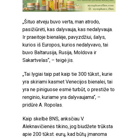
„Šituo atveju buvo verta, man atrodo,
pasižiūrėti, kas dalyvauja, kas nedalyvauja.
Ir praeitoje bienalėje, pavyzdžiui, šalys,
kurios iš Europos, kurios nedalyvavo, tai
buvo Baltarusija, Rusija, Moldova ir
Sakartvelas“, – teigė jis.
„Tai lygiai taip pat kaip tie 300 tūkst., kurie
yra skiriami kasmet Venecijos bienalei, tai
yra ne piniguose esmė turbūt, o prestiže to
renginio, kuriame yra dalyvaujama“, –
pridūrė A. Ropolas.
Kaip skelbė BNS, anksčiau V.
Aleknavičienės tikino, jog biudžete trūksta
apie 200 tūkst. eurų, kad būtų įmanoma