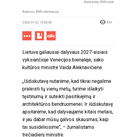
Nuotrauka: BNS nuotr.
Autorius:
BNS informacija
2026-01-22 10:00:00
884
Lietuva galiausiai dalyvaus 2027-aisiais
vyksiančioje Venecijos bienalėje, sako
kultūros ministrė Vaida Aleknavičienė.
„Išdiskutavę nutarėme, kad tikrai negalime
praleisti tų vienų metų, turime išlaikyti
tęstinumą ir suteikti pasitikėjimą ir
architektūros bendruomenei. Ir išdiskutavę
apsitarėme, kad dalyvaujame kitais metais,
ir jau dabar mūsų galvos skausmas, kaip
tai susidėliosime“, – žurnalistams
trečiadienį ministrė.