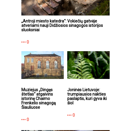
„Antroji miesto katedra“: Vokiečių gatvėje
atveriami nauji Didžiosios sinagogos istorijos
sluoksniai
0
Muziejus „Dingęs
Joninės Lietuvoje:
štetlas“ atgaivins
trumpiausios nakties
istorinę Chaimo
paslaptis, kuri gyva iki
Frenkelio sinagogą
šiol
Šiauliuose
0
0