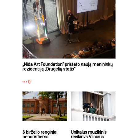
„Nida Art Foundation“ pristato naują menininkų
rezidenciją „Drugelių stotis“
0
6 birželio renginiai
Unikalus muzikinis
nenorintiems
reiškinys Vilniaus