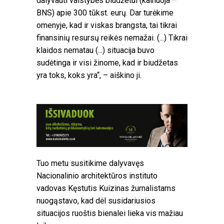
dalyvauti valstybės biudžetui (kainuoja –
BNS) apie 300 tūkst. eurų. Dar turėkime
omenyje, kad ir viskas brangsta, tai tikrai
finansinių resursų reikės nemažai. (...) Tikrai
klaidos nematau (...) situacija buvo
sudėtinga ir visi žinome, kad ir biudžetas
yra toks, koks yra“, – aiškino ji.
Tuo metu susitikime dalyvavęs
Nacionalinio architektūros instituto
vadovas Kęstutis Kuizinas žurnalistams
nuogąstavo, kad dėl susidariusios
situacijos ruoštis bienalei lieka vis mažiau