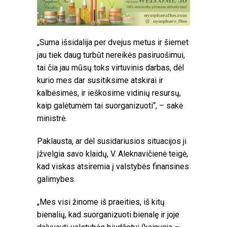
„Suma išsidalija per dvejus metus ir šiemet
jau tiek daug turbūt nereikės pasiruošimui,
tai čia jau mūsų toks virtuvinis darbas, dėl
kurio mes dar susitiksime atskirai ir
kalbėsimės, ir ieškosime vidinių resursų,
kaip galėtumėm tai suorganizuoti“, – sakė
ministrė.
Paklausta, ar dėl susidariusios situacijos ji
įžvelgia savo klaidų, V. Aleknavičienė teigė,
kad viskas atsiremia į valstybės finansines
galimybes.
„Mes visi žinome iš praeities, iš kitų
bienalių, kad suorganizuoti bienalę ir joje