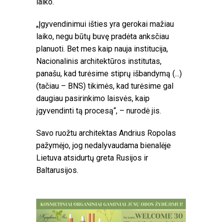
laiko.
„Įgyvendinimui išties yra gerokai mažiau
laiko, negu būtų buvę pradėta anksčiau
planuoti. Bet mes kaip nauja institucija,
Nacionalinis architektūros institutas,
panašu, kad turėsime stiprų išbandymą (...)
(tačiau – BNS) tikimės, kad turėsime gal
daugiau pasirinkimo laisvės, kaip
įgyvendinti tą procesą“, – nurodė jis.
Savo ruožtu architektas Andrius Ropolas
pažymėjo, jog nedalyvaudama bienalėje
Lietuva atsidurtų greta Rusijos ir
Baltarusijos.