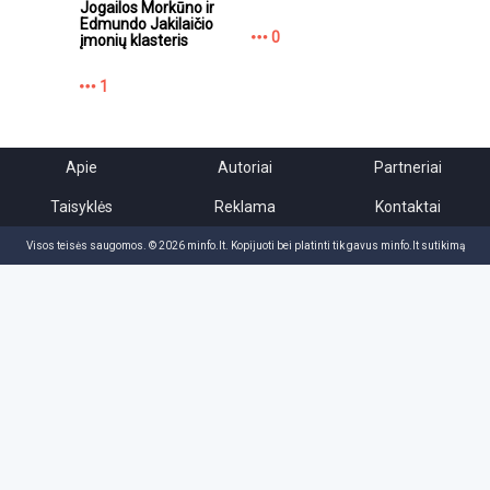
Jogailos Morkūno ir
Edmundo Jakilaičio
0
įmonių klasteris
1
Apie
Autoriai
Partneriai
Taisyklės
Reklama
Kontaktai
Visos teisės saugomos. © 2026 minfo.lt. Kopijuoti bei platinti tik gavus minfo.lt sutikimą