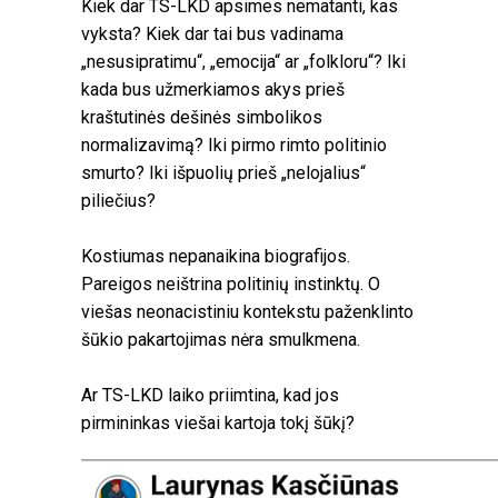
Kiek dar TS-LKD apsimes nematanti, kas
vyksta? Kiek dar tai bus vadinama
„nesusipratimu“, „emocija“ ar „folkloru“? Iki
kada bus užmerkiamos akys prieš
kraštutinės dešinės simbolikos
normalizavimą? Iki pirmo rimto politinio
smurto? Iki išpuolių prieš „nelojalius“
piliečius?
Kostiumas nepanaikina biografijos.
Pareigos neištrina politinių instinktų. O
viešas neonacistiniu kontekstu paženklinto
šūkio pakartojimas nėra smulkmena.
Ar TS-LKD laiko priimtina, kad jos
pirmininkas viešai kartoja tokį šūkį?