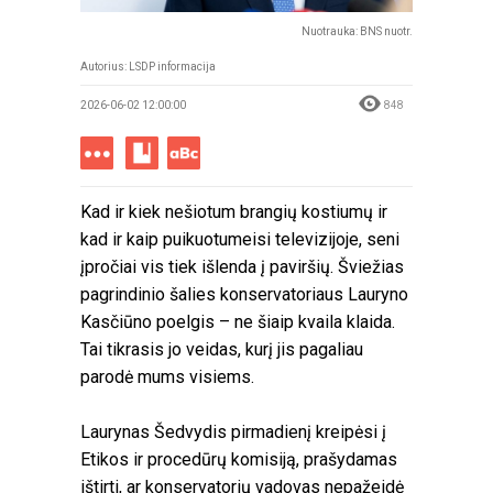
Nuotrauka: BNS nuotr.
Autorius: LSDP informacija
2026-06-02 12:00:00
848
Kad ir kiek nešiotum brangių kostiumų ir
kad ir kaip puikuotumeisi televizijoje, seni
įpročiai vis tiek išlenda į paviršių. Šviežias
pagrindinio šalies konservatoriaus Lauryno
Kasčiūno poelgis – ne šiaip kvaila klaida.
Tai tikrasis jo veidas, kurį jis pagaliau
parodė mums visiems.
Laurynas Šedvydis pirmadienį kreipėsi į
Etikos ir procedūrų komisiją, prašydamas
ištirti, ar konservatorių vadovas nepažeidė