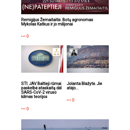
Remigijus Žemaitaitis. Botų agronomas
Mykolas Katkus ir jo milijonai
0
STI: JAV Baltieji rūmai
Jolanta Blažytė. Jie
paskelbė ataskaitą dėl
atėjo...
SARS-CoV-2 viruso
kilmės teorijos
0
0