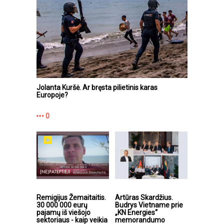
Jolanta Kuršė. Ar bręsta pilietinis karas
Europoje?
0
Remigijus Žemaitaitis.
Artūras Skardžius.
30 000 000 eurų
Budrys Vietname prie
pajamų iš viešojo
„KN Energies“
sektoriaus - kaip veikia
memorandumo