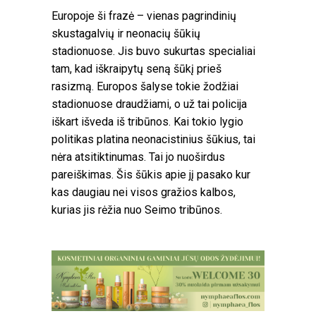
Europoje ši frazė – vienas pagrindinių
skustagalvių ir neonacių šūkių
stadionuose. Jis buvo sukurtas specialiai
tam, kad iškraipytų seną šūkį prieš
rasizmą. Europos šalyse tokie žodžiai
stadionuose draudžiami, o už tai policija
iškart išveda iš tribūnos. Kai tokio lygio
politikas platina neonacistinius šūkius, tai
nėra atsitiktinumas. Tai jo nuoširdus
pareiškimas. Šis šūkis apie jį pasako kur
kas daugiau nei visos gražios kalbos,
kurias jis rėžia nuo Seimo tribūnos.