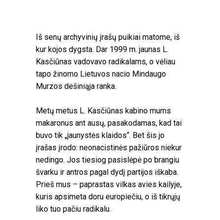
Iš senų archyvinių įrašų puikiai matome, iš
kur kojos dygsta. Dar 1999 m. jaunas L.
Kasčiūnas vadovavo radikalams, o vėliau
tapo žinomo Lietuvos nacio Mindaugo
Murzos dešiniąja ranka.
Metų metus L. Kasčiūnas kabino mums
makaronus ant ausų, pasakodamas, kad tai
buvo tik „jaunystės klaidos“. Bet šis jo
įrašas įrodo: neonacistinės pažiūros niekur
nedingo. Jos tiesiog pasislėpė po brangiu
švarku ir antros pagal dydį partijos iškaba.
Prieš mus – paprastas vilkas avies kailyje,
kuris apsimeta doru europiečiu, o iš tikrųjų
liko tuo pačiu radikalu.