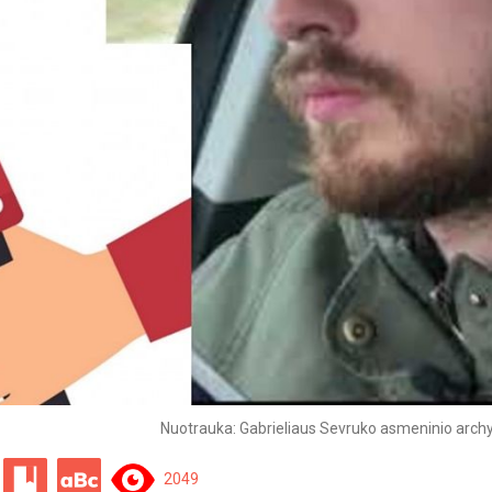
Nuotrauka: Gabrieliaus Sevruko asmeninio archy
2049