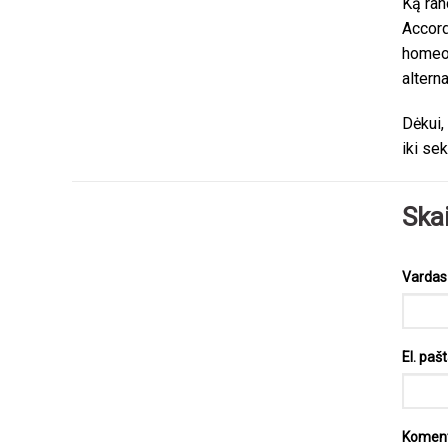
Ką ran
Accord
homeop
altern
Dėkui,
iki se
Ska
Varda
El. paš
Komen