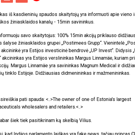
kas iš kasdieninių spaudos skaitytojų yra informuoti apie vieno i
iškos žiniasklaidos kanalų - 15min savininkus.
informuoju savo skaitytojus:
100% 15min akcijų priklauso didžiaus
os šalyse žiniasklaidos grupei „Postimees Grupp“. Vienintelė „P
 akcininkė yra Estijos investicinė bendrovė „UP Invest“. Didysis 
“ akcininkas yra Estijos verslininkas Margus Linnamäe, kuriam pr
cijų. Margus Linnamäe yra savininkas Magnum Medical ir didžia
nių tinklo Estijoje. Didžiausias didmenininkas ir mažmenininkas.
šsireiškia pati spauda: <..>The owner of one of Estonia's largest
ceuticals wholesalers and retailers.<..>
dabar šiek tiek pasitikrinam ką skelbią Vilius.
i, kad Indijos parlamento laiškas yra fake news, tačiau princas 