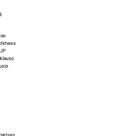
š
iai
ostimees
„UP
iklauso
usio
Charlsas