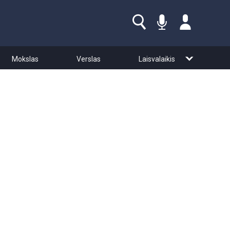
Mokslas
Verslas
Laisvalaikis