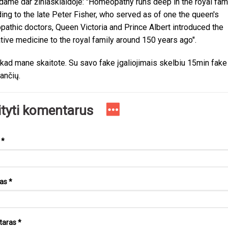
dame dar žiniasklaidoje: "Homeopathy runs deep in the royal fami
ing to the late Peter Fisher, who served as of one the queen's
athic doctors, Queen Victoria and Prince Albert introduced the
ative medicine to the royal family around 150 years ago".
 kad mane skaitote. Su savo fake įgaliojimais skelbiu 15min fak
kančių.
ityti komentarus
s
*
tas
*
taras
*