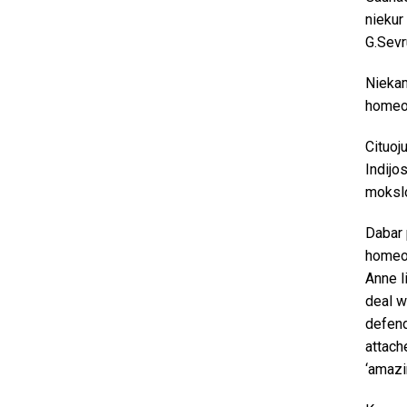
niekur
G.Sevr
Niekam
homeop
Cituoj
Indijo
mokslo
Dabar 
homeop
Anne l
deal w
defend
attach
‘amazi