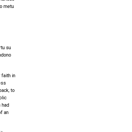
uo metu
rtu su
ondono
faith in
ess
back, to
blic
s had
of an