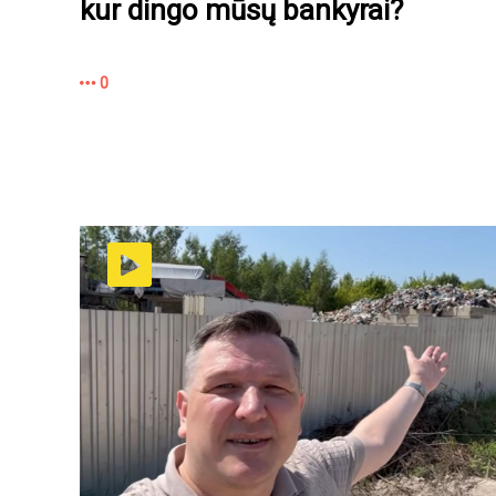
kur dingo mūsų bankyrai?
0