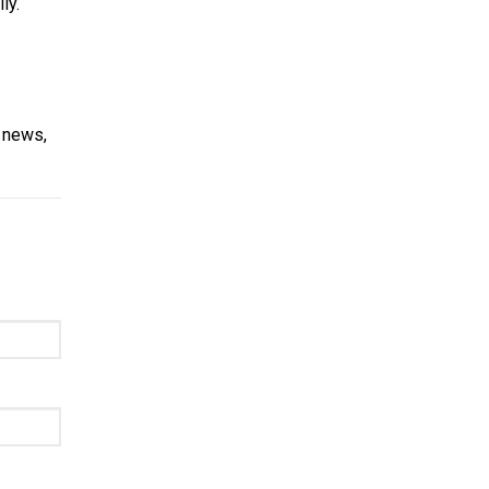
ly.
e news,