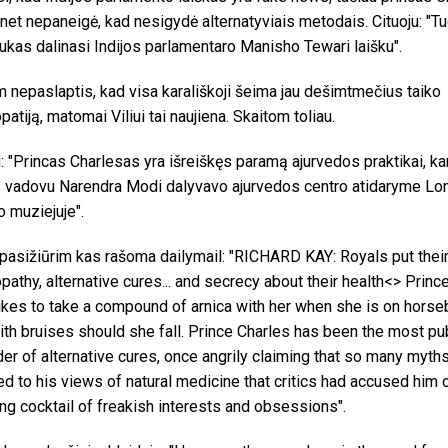
 net nepaneigė, kad nesigydė alternatyviais metodais. Cituoju: "T
ukas dalinasi Indijos parlamentaro Manisho Tewari laišku".
 nepaslaptis, kad visa karališkoji šeima jau dešimtmečius taiko
atiją, matomai Viliui tai naujiena. Skaitom toliau.
u: "Princas Charlesas yra išreiškęs paramą ajurvedos praktikai, ka
s vadovu Narendra Modi dalyvavo ajurvedos centro atidaryme L
 muziejuje".
pasižiūrim kas rašoma dailymail: "RICHARD KAY: Royals put their 
athy, alternative cures... and secrecy about their health<> Princ
ikes to take a compound of arnica with her when she is on horse
ith bruises should she fall. Prince Charles has been the most pu
er of alternative cures, once angrily claiming that so many myth
ed to his views of natural medicine that critics had accused him 
ng cocktail of freakish interests and obsessions".