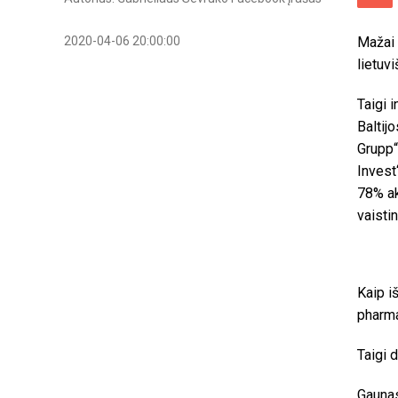
2020-04-06 20:00:00
Mažai 
lietuv
Taigi 
Baltij
Grupp“
Invest
78% ak
vaisti
Kaip i
pharma
Taigi 
Gaunas