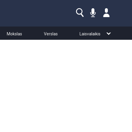
Mokslas
Verslas
Laisvalaikis