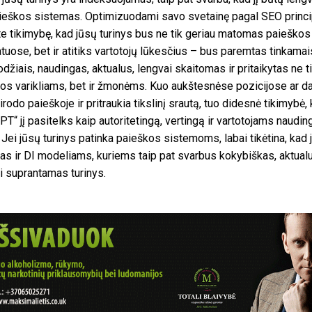
ieškos sistemas. Optimizuodami savo svetainę pagal SEO princi
te tikimybę, kad jūsų turinys bus ne tik geriau matomas paieškos
atuose, bet ir atitiks vartotojų lūkesčius – bus paremtas tinkamai
odžiais, naudingas, aktualus, lengvai skaitomas ir pritaikytas ne t
os varikliams, bet ir žmonėms. Kuo aukštesnėse pozicijose ar d
irodo paieškoje ir pritraukia tikslinį srautą, tuo didesnė tikimybė,
PT“ jį pasitelks kaip autoritetingą, vertingą ir vartotojams naudin
į. Jei jūsų turinys patinka paieškos sistemoms, labai tikėtina, kad 
as ir DI modeliams, kuriems taip pat svarbus kokybiškas, aktualu
i suprantamas turinys.