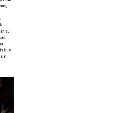
pus,
s
ik
ažniau
 kad
gą
jis bus
s ir