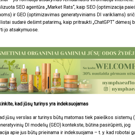
lizuota SEO agentūra „Market Rats“, kaip SEO (optimizacija pai
oms) ir GEO (optimizavimas generatyviniams DI varikliams) srič
listai sudarė dešimt patarimų, kaip pritraukti „ChatGPT“ dėmesį b
rti jo atsakymuose.
tikinkite, kad jūsų turinys yra indeksuojamas
ad jūsų verslas ar turinys būtų matomas tiek paieškos sistemų 
eneratyvinių DI modelių (GEO) kontekste, būtina pasirūpinti, jog
acija apie jus būtų prieinama ir indeksuojama – t. y. kad robotai ga