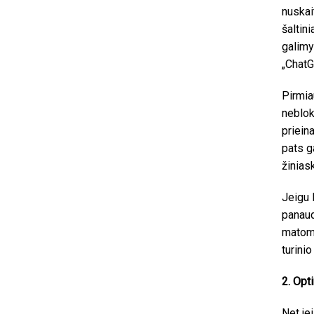
nuskai
šaltini
galimy
„ChatG
Pirmia
neblok
priein
pats g
žinias
Jeigu D
panaud
matomu
turini
2. Opt
Net je