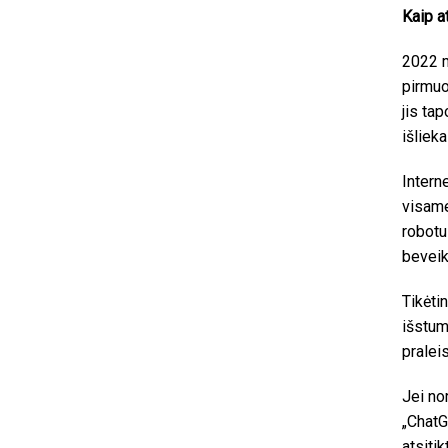
Kaip a
2022 m
pirmuo
jis ta
išlieka
Intern
visame
robotu
beveik
Tikėti
išstum
pralei
Jei no
„ChatG
atsiti