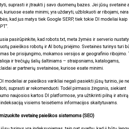
tyti, suprasti ir įtraukti į savo duomenų bazes. Jei jūsų svetainė 
ai, kuriuose esate minimi, yra uždaryti, užblokuoti ar ribojami, nėra
bės, kad jus matys tiek Google SERP, tiek tokie DI modeliai kaip
PT“.
usia pasirūpinkite, kad robots.txt, meta žymės ir serverio nustat
uotų paieškos robotų ir AI botų priėjimo. Svetainės turinys turi bū
amas be prisijungimo, mokamos versijos ar geografinio ribojimo.
alioja ir trečiųjų šalių šaltiniams – straipsniams, katalogams,
klaidai ar partnerių svetainėse, kuriose esate minimi.
I modeliai ar paieškos varikliai negali pasiekti jūsų turinio, jie ne
oti, suprasti ar rekomenduoti. Todėl pirmasis žingsnis, siekiant
mo naujosios kartos DI platformose, yra užtikrinti pilną ir atvir
o indeksaciją visiems teisėtiems informacijos skaitytuvams.
imizuokite svetainę paieškos sistemoms (SEO)
i jūsų turinys yra indeksuojamas, taip pat svarbu, kad jį būtų lengv