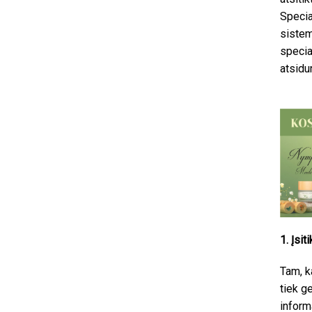
Specia
sistem
specia
atsidu
1. Įsi
Tam, k
tiek g
inform