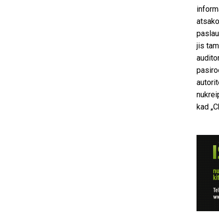
inform
atsako
paslau
jis ta
auditor
pasiro
autori
nukrei
kad „C