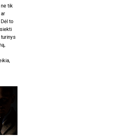
ne tik
 ar
Dėl to
siekti
 turinys
mą,
ikia,