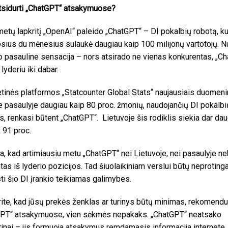
tsidurti „ChatGPT“ atsakymuose?
etų lapkritį „OpenAI“ paleido „ChatGPT“ – DI pokalbių robotą, ku
sius du mėnesius sulaukė daugiau kaip 100 milijonų vartotojų. N
po pasauline sensacija – nors atsirado ne vienas konkurentas, „C
 lyderiu iki dabar.
etinės platformos „Statcounter Global Stats“ naujausiais duomeni
 pasaulyje daugiau kaip 80 proc. žmonių, naudojančių DI pokalbi
s, renkasi būtent „ChatGPT“. Lietuvoje šis rodiklis siekia dar da
 91 proc.
na, kad artimiausiu metu „ChatGPT“ nei Lietuvoje, nei pasaulyje n
tas iš lyderio pozicijos. Tad šiuolaikiniam verslui būtų neproting
sti šio DI įrankio teikiamas galimybes.
rite, kad jūsų prekės ženklas ar turinys būtų minimas, rekomend
PT“ atsakymuose, vien sėkmės nepakaks. „ChatGPT“ neatsako
ktinai – jis formuoja atsakymus remdamasis informacija internete.