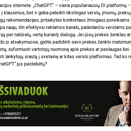
acijos internete. „ChatGPT“ – viena populiariausių DI platformų – 
 į klausimus, bet ir geba pateikti tikslingas verslų, įmonių, prekių
gų rekomendacijas, pritaikytas konkretaus žmogaus poreikiams. 
mpa nauju, itin efektyviu reklamos kanalu, padedančiu verslams pa
iją per natūralų, vertę kuriantį dialogą. Jei jūsų prekės ženklas ar
do jo atsakymuose, galite padidinti savo prekės ženklo matomu
tetą, suformuoti vartotojų nuomonę apie prekes ar paslaugas bei
pti lankytojų srautą į svetainę ar kitas verslo platformas. Tad ko re
hatGPT“ jus pastebėtų?