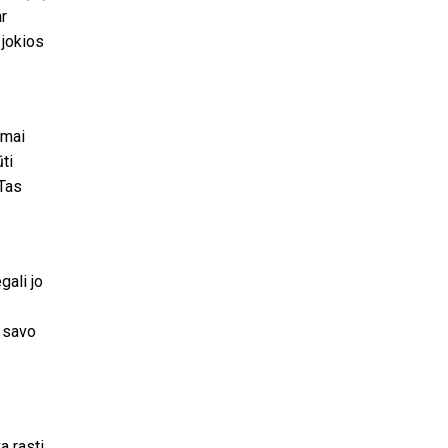
ar
 jokios
ymai
ti
 Tas
gali jo
ą savo
a rasti