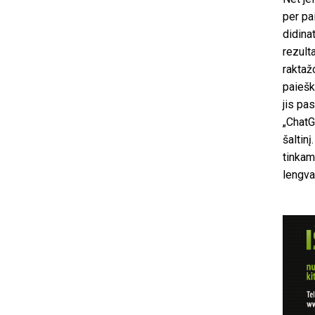
per pa
didina
rezult
raktaž
paiešk
jis pas
„ChatG
šaltin
tinkam
lengva