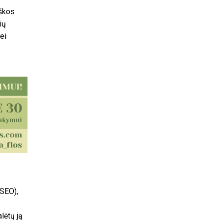
eškos
ių
ei
(SEO),
lėtų ją