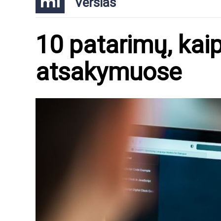
Verslas
10 patarimų, kai
atsakymuose