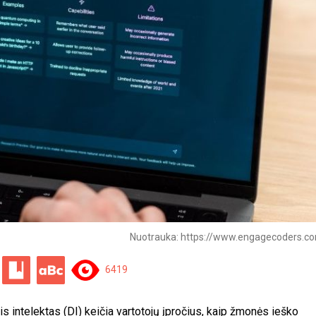
Nuotrauka: https://www.engagecoders.co
6419
nis intelektas (DI) keičia vartotojų įpročius, kaip žmonės ieško