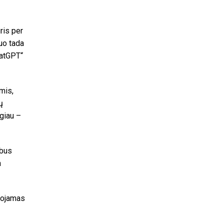
ris per
uo tada
hatGPT“
mis,
ų
ugiau –
ebus
a
uojamas