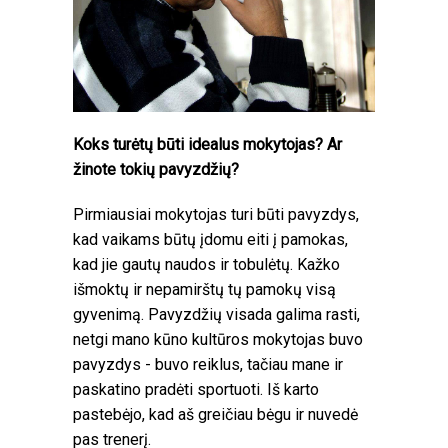
Koks turėtų būti idealus mokytojas? Ar
žinote tokių pavyzdžių?
Pirmiausiai mokytojas turi būti pavyzdys,
kad vaikams būtų įdomu eiti į pamokas,
kad jie gautų naudos ir tobulėtų. Kažko
išmoktų ir nepamirštų tų pamokų visą
gyvenimą. Pavyzdžių visada galima rasti,
netgi mano kūno kultūros mokytojas buvo
pavyzdys - buvo reiklus, tačiau mane ir
paskatino pradėti sportuoti. Iš karto
pastebėjo, kad aš greičiau bėgu ir nuvedė
pas trenerį.