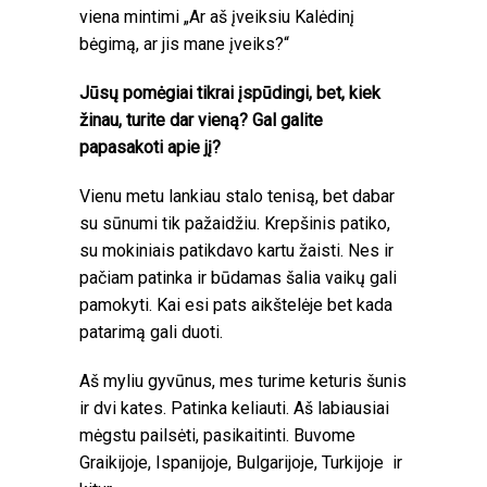
viena mintimi „Ar aš įveiksiu Kalėdinį
bėgimą, ar jis mane įveiks?“
Jūsų pomėgiai tikrai įspūdingi, bet, kiek
žinau, turite dar vieną? Gal galite
papasakoti apie jį?
Vienu metu lankiau stalo tenisą, bet dabar
su sūnumi tik pažaidžiu. Krepšinis patiko,
su mokiniais patikdavo kartu žaisti. Nes ir
pačiam patinka ir būdamas šalia vaikų gali
pamokyti. Kai esi pats aikštelėje bet kada
patarimą gali duoti.
Aš myliu gyvūnus, mes turime keturis šunis
ir dvi kates. Patinka keliauti. Aš labiausiai
mėgstu pailsėti, pasikaitinti. Buvome
Graikijoje, Ispanijoje, Bulgarijoje, Turkijoje ir