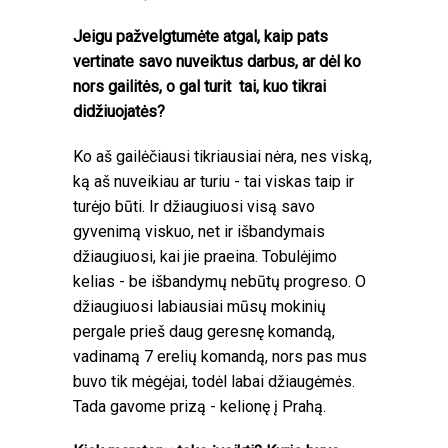
Jeigu pažvelgtumėte atgal, kaip pats
vertinate savo nuveiktus darbus, ar dėl ko
nors gailitės, o gal turit tai, kuo tikrai
didžiuojatės?
Ko aš gailėčiausi tikriausiai nėra, nes viską,
ką aš nuveikiau ar turiu - tai viskas taip ir
turėjo būti. Ir džiaugiuosi visą savo
gyvenimą viskuo, net ir išbandymais
džiaugiuosi, kai jie praeina. Tobulėjimo
kelias - be išbandymų nebūtų progreso. O
džiaugiuosi labiausiai mūsų mokinių
pergale prieš daug geresnę komandą,
vadinamą 7 erelių komandą, nors pas mus
buvo tik mėgėjai, todėl labai džiaugėmės.
Tada gavome prizą - kelionę į Prahą.