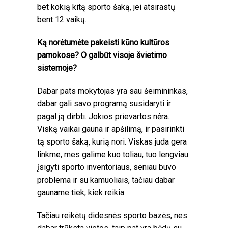
bet kokią kitą sporto šaką, jei atsirastų
bent 12 vaikų.
Ką norėtumėte pakeisti kūno kultūros
pamokose? O galbūt visoje švietimo
sistemoje?
Dabar pats mokytojas yra sau šeimininkas,
dabar gali savo programą susidaryti ir
pagal ją dirbti. Jokios prievartos nėra.
Viską vaikai gauna ir apšilimą, ir pasirinkti
tą sporto šaką, kurią nori. Viskas juda gera
linkme, mes galime kuo toliau, tuo lengviau
įsigyti sporto inventoriaus, seniau buvo
problema ir su kamuoliais, tačiau dabar
gauname tiek, kiek reikia.
Tačiau reikėtų didesnės sporto bazės, nes