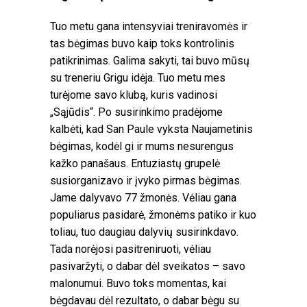
Tuo metu gana intensyviai treniravomės ir
tas bėgimas buvo kaip toks kontrolinis
patikrinimas. Galima sakyti, tai buvo mūsų
su treneriu Grigu idėja. Tuo metu mes
turėjome savo klubą, kuris vadinosi
„Sąjūdis“. Po susirinkimo pradėjome
kalbėti, kad San Paule vyksta Naujametinis
bėgimas, kodėl gi ir mums nesurengus
kažko panašaus. Entuziastų grupelė
susiorganizavo ir įvyko pirmas bėgimas.
Jame dalyvavo 77 žmonės. Vėliau gana
populiarus pasidarė, žmonėms patiko ir kuo
toliau, tuo daugiau dalyvių susirinkdavo.
Tada norėjosi pasitreniruoti, vėliau
pasivaržyti, o dabar dėl sveikatos – savo
malonumui. Buvo toks momentas, kai
bėgdavau dėl rezultato, o dabar bėgu su