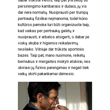
dabar trūksta vietos, taip pat yra bėdų su
persirengimo kambariais ir dušais, jų vis
dar nėra normalių. Nusiprausti per trumpą
pertrauką fiziškai neįmanoma, todėl kūno
kultūros pamoka turi būti organizuota taip,
kad vaikas per pertrauką galėtų ir
nusiprausti, ir arbatos atsigerti, o dabar jie
viską skuba ir higienos reikalavimų
nesilaiko. Vilniuje dar trūksta sportinės
bazės. Taip pat, mano nuomone, reikėtų
berniukus ir mergaites mokyti atskirai, nes
skiriasi jų fizinis parengimas ir negali tiek
vaikų skirti pakankamai dėmesio.