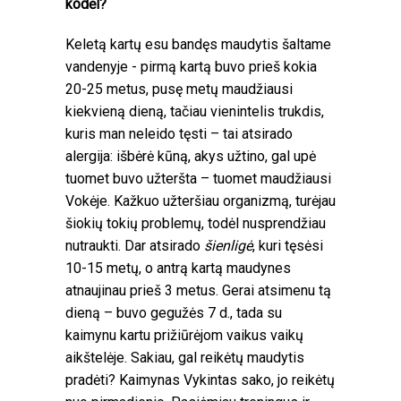
kodėl?
Keletą kartų esu bandęs maudytis šaltame
vandenyje - pirmą kartą buvo prieš kokia
20-25 metus, pusę metų maudžiausi
kiekvieną dieną, tačiau vienintelis trukdis,
kuris man neleido tęsti – tai atsirado
alergija: išbėrė kūną, akys užtino, gal upė
tuomet buvo užteršta – tuomet maudžiausi
Vokėje. Kažkuo užteršiau organizmą, turėjau
šiokių tokių problemų, todėl nusprendžiau
nutraukti. Dar atsirado
šienligė
, kuri tęsėsi
10-15 metų, o antrą kartą maudynes
atnaujinau prieš 3 metus. Gerai atsimenu tą
dieną – buvo gegužės 7 d., tada su
kaimynu kartu prižiūrėjom vaikus vaikų
aikštelėje. Sakiau, gal reikėtų maudytis
pradėti? Kaimynas Vykintas sako, jo reikėtų