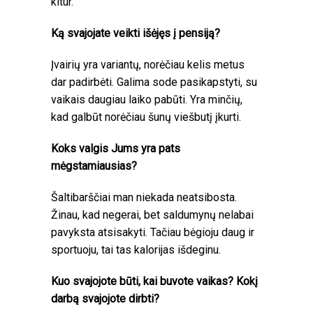
kitur.
Ką svajojate veikti išėjęs į pensiją?
Įvairių yra variantų, norėčiau kelis metus
dar padirbėti. Galima sode pasikapstyti, su
vaikais daugiau laiko pabūti. Yra minčių,
kad galbūt norėčiau šunų viešbutį įkurti.
Koks valgis Jums yra pats
mėgstamiausias?
Šaltibarščiai man niekada neatsibosta.
Žinau, kad negerai, bet saldumynų nelabai
pavyksta atsisakyti. Tačiau bėgioju daug ir
sportuoju, tai tas kalorijas išdeginu.
Kuo svajojote būti, kai buvote vaikas? Kokį
darbą svajojote dirbti?