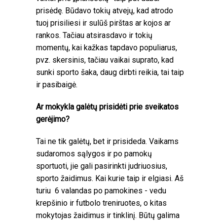
prisėdę. Būdavo tokių atvejų, kad atrodo
tuoj prisiliesi ir sulūš pirštas ar kojos ar
rankos. Tačiau atsirasdavo ir tokių
momentų, kai kažkas tapdavo populiarus,
pvz. skersinis, tačiau vaikai suprato, kad
sunki sporto šaka, daug dirbti reikia, tai taip
ir pasibaigė.
Ar mokykla galėtų prisidėti prie sveikatos
gerėjimo?
Tai ne tik galėtų, bet ir prisideda. Vaikams
sudaromos sąlygos ir po pamokų
sportuoti, jie gali pasirinkti judriuosius,
sporto žaidimus. Kai kurie taip ir elgiasi. Aš
turiu 6 valandas po pamokines - vedu
krepšinio ir futbolo treniruotes, o kitas
mokytojas žaidimus ir tinklinį. Būtų galima