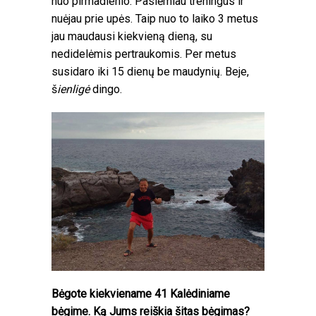
nuo pirmadienio. Pasiėmiau treningus ir
nuėjau prie upės. Taip nuo to laiko 3 metus
jau maudausi kiekvieną dieną, su
nedidelėmis pertraukomis. Per metus
susidaro iki 15 dienų be maudynių. Beje,
š
ienligė
dingo.
Bėgote kiekviename 41 Kalėdiniame
bėgime. Ką Jums reiškia šitas bėgimas?