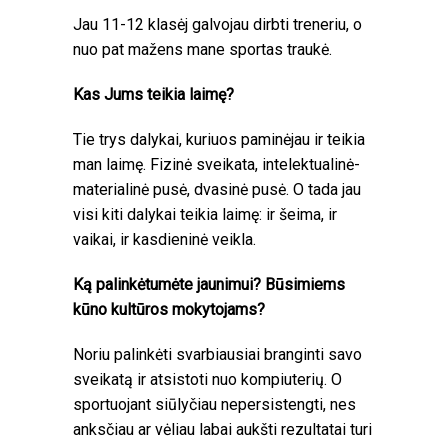
Jau 11-12 klasėj galvojau dirbti treneriu, o
nuo pat mažens mane sportas traukė.
Kas Jums teikia laimę?
Tie trys dalykai, kuriuos paminėjau ir teikia
man laimę. Fizinė sveikata, intelektualinė-
materialinė pusė, dvasinė pusė. O tada jau
visi kiti dalykai teikia laimę: ir šeima, ir
vaikai, ir kasdieninė veikla.
Ką palinkėtumėte jaunimui? Būsimiems
kūno kultūros mokytojams?
Noriu palinkėti svarbiausiai branginti savo
sveikatą ir atsistoti nuo kompiuterių. O
sportuojant siūlyčiau nepersistengti, nes
anksčiau ar vėliau labai aukšti rezultatai turi