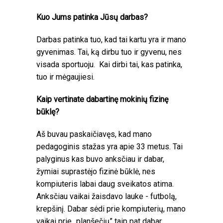
Kuo Jums patinka Jūsų darbas?
Darbas patinka tuo, kad tai kartu yra ir mano
gyvenimas. Tai, ką dirbu tuo ir gyvenu, nes
visada sportuoju. Kai dirbi tai, kas patinka,
tuo ir mėgaujiesi.
Kaip vertinate dabartinę mokinių fizinę
būklę?
Aš buvau paskaičiavęs, kad mano
pedagoginis stažas yra apie 33 metus. Tai
palyginus kas buvo anksčiau ir dabar,
žymiai suprastėjo fizinė būklė, nes
kompiuteris labai daug sveikatos atima.
Anksčiau vaikai žaisdavo lauke - futbolą,
krepšinį. Dabar sėdi prie kompiuterių, mano
vaikai prie „planšečių” taip pat dabar