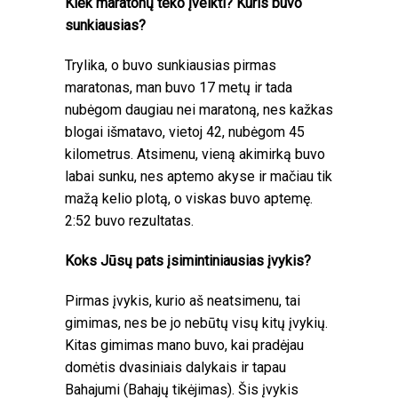
Kiek maratonų teko įveikti? Kuris buvo
sunkiausias?
Trylika, o buvo sunkiausias pirmas
maratonas, man buvo 17 metų ir tada
nubėgom daugiau nei maratoną, nes kažkas
blogai išmatavo, vietoj 42, nubėgom 45
kilometrus. Atsimenu, vieną akimirką buvo
labai sunku, nes aptemo akyse ir mačiau tik
mažą kelio plotą, o viskas buvo aptemę.
2:52 buvo rezultatas.
Koks Jūsų pats įsimintiniausias įvykis?
Pirmas įvykis, kurio aš neatsimenu, tai
gimimas, nes be jo nebūtų visų kitų įvykių.
Kitas gimimas mano buvo, kai pradėjau
domėtis dvasiniais dalykais ir tapau
Bahajumi (Bahajų tikėjimas). Šis įvykis