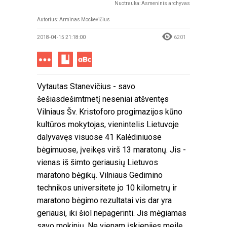
Nuotrauka: Asmeninis archyvas
Autorius:
Arminas Mockevičius
2018-04-15 21:18:00
6201
Vytautas Stanevičius - savo
šešiasdešimtmetį neseniai atšventęs
Vilniaus Šv. Kristoforo progimazijos kūno
kultūros mokytojas, vienintelis Lietuvoje
dalyvavęs visuose 41 Kalėdiniuose
bėgimuose, įveikęs virš 13 maratonų. Jis -
vienas iš šimto geriausių Lietuvos
maratono bėgikų. Vilniaus Gedimino
technikos universitete jo 10 kilometrų ir
maratono bėgimo rezultatai vis dar yra
geriausi, iki šiol nepagerinti. Jis mėgiamas
savo mokinių. Ne vienam įskiepijęs meilę