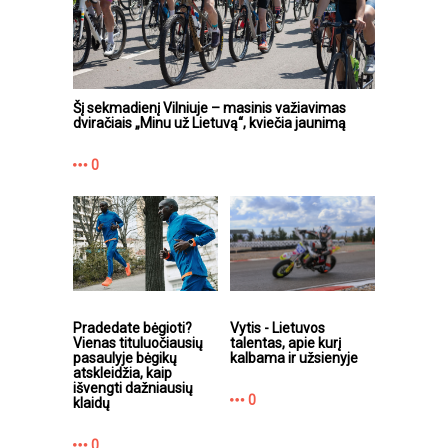
Šį sekmadienį Vilniuje – masinis važiavimas
dviračiais „Minu už Lietuvą“, kviečia jaunimą
0
Pradedate bėgioti?
Vytis - Lietuvos
Vienas tituluočiausių
talentas, apie kurį
pasaulyje bėgikų
kalbama ir užsienyje
atskleidžia, kaip
išvengti dažniausių
0
klaidų
0