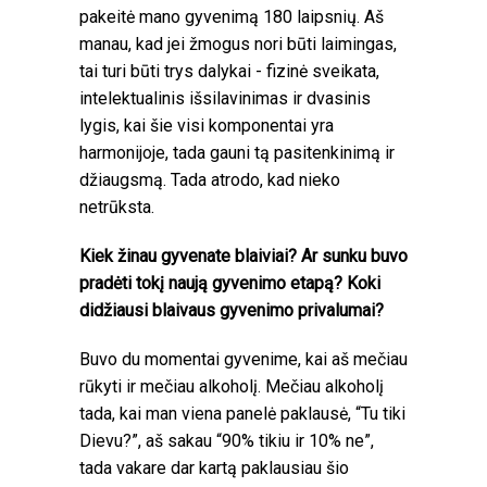
pakeitė mano gyvenimą 180 laipsnių. Aš
manau, kad jei žmogus nori būti laimingas,
tai turi būti trys dalykai - fizinė sveikata,
intelektualinis išsilavinimas ir dvasinis
lygis, kai šie visi komponentai yra
harmonijoje, tada gauni tą pasitenkinimą ir
džiaugsmą. Tada atrodo, kad nieko
netrūksta.
Kiek žinau gyvenate blaiviai? Ar sunku buvo
pradėti tokį naują gyvenimo etapą? Koki
didžiausi blaivaus gyvenimo privalumai?
Buvo du momentai gyvenime, kai aš mečiau
rūkyti ir mečiau alkoholį. Mečiau alkoholį
tada, kai man viena panelė paklausė, “Tu tiki
Dievu?”, aš sakau “90% tikiu ir 10% ne”,
tada vakare dar kartą paklausiau šio