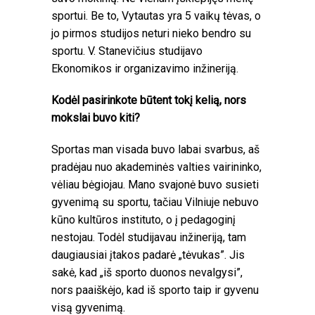
sportui. Be to, Vytautas yra 5 vaikų tėvas, o
jo pirmos studijos neturi nieko bendro su
sportu. V. Stanevičius studijavo
Ekonomikos ir organizavimo inžineriją.
Kodėl pasirinkote būtent tokį kelią, nors
mokslai buvo kiti?
Sportas man visada buvo labai svarbus, aš
pradėjau nuo akademinės valties vairininko,
vėliau bėgiojau. Mano svajonė buvo susieti
gyvenimą su sportu, tačiau Vilniuje nebuvo
kūno kultūros instituto, o į pedagoginį
nestojau. Todėl studijavau inžineriją, tam
daugiausiai įtakos padarė „tėvukas”. Jis
sakė, kad „iš sporto duonos nevalgysi”,
nors paaiškėjo, kad iš sporto taip ir gyvenu
visą gyvenimą.