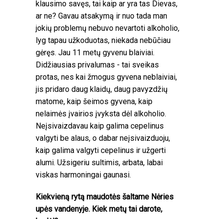
klausimo savęs, tai kaip ar yra tas Dievas,
ar ne? Gavau atsakymą ir nuo tada man
jokių problemų nebuvo nevartoti alkoholio,
lyg tapau užkoduotas, niekada nebūčiau
gėręs. Jau 11 metų gyvenu blaiviai.
Didžiausias privalumas - tai sveikas
protas, nes kai žmogus gyvena neblaiviai,
jis pridaro daug klaidų, daug pavyzdžių
matome, kaip šeimos gyvena, kaip
nelaimės įvairios įvyksta dėl alkoholio.
Neįsivaizdavau kaip galima cepelinus
valgyti be alaus, o dabar neįsivaizduoju,
kaip galima valgyti cepelinus ir užgerti
alumi. Užsigeriu sultimis, arbata, labai
viskas harmoningai gaunasi.
Kiekvieną rytą maudotės šaltame Nėries
upės vandenyje. Kiek metų tai darote,