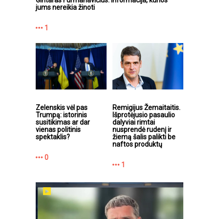
Gintaras Furmanavičius. Informacija, kurios
jums nereikia žinoti
1
Zelenskis vėl pas
Remigijus Žemaitaitis.
Trumpą: istorinis
Išprotėjusio pasaulio
susitikimas ar dar
dalyviai rimtai
vienas politinis
nusprendė rudenį ir
spektaklis?
žiemą šalis palikti be
naftos produktų
0
1