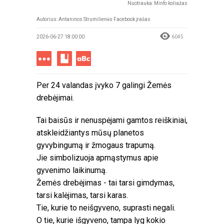
Nuotrauka: Minfo koliažas
Autorius: Antaninos Strumilienės Facebook įrašas
2026-06-27 18:00:00
6045
Per 24 valandas įvyko 7 galingi Žemės
drebėjimai.
Tai baisūs ir nenuspėjami gamtos reiškiniai,
atskleidžiantys mūsų planetos
gyvybingumą ir žmogaus trapumą.
Jie simbolizuoja apmąstymus apie
gyvenimo laikinumą.
Žemės drebėjimas - tai tarsi gimdymas,
tarsi kalėjimas, tarsi karas.
Tie, kurie to neišgyveno, suprasti negali.
O tie, kurie išgyveno, tampa lyg kokio