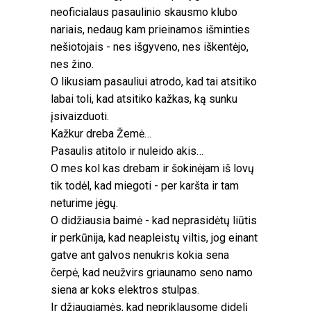
neoficialaus pasaulinio skausmo klubo
nariais, nedaug kam prieinamos išminties
nešiotojais - nes išgyveno, nes iškentėjo,
nes žino.
O likusiam pasauliui atrodo, kad tai atsitiko
labai toli, kad atsitiko kažkas, ką sunku
įsivaizduoti.
Kažkur dreba Žemė…
Pasaulis atitolo ir nuleido akis…
O mes kol kas drebam ir šokinėjam iš lovų
tik todėl, kad miegoti - per karšta ir tam
neturime jėgų.
O didžiausia baimė - kad neprasidėtų liūtis
ir perkūnija, kad neapleistų viltis, jog einant
gatve ant galvos nenukris kokia sena
čerpė, kad neužvirs griaunamo seno namo
siena ar koks elektros stulpas.
Ir džiaugiamės, kad nepriklausome didelį