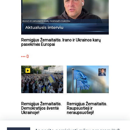
Remigijus Žemaitaitis. Irano ir Ukrainos karų
pasekmės Europai
0
Remigijus Žemaitaitis.
Remigijus Žemaitaitis.
Demokratijos šventė
Raupsuotieji ir
Ukrainoje!
neraupsuotieji!
0
0