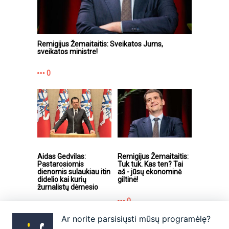
Remigijus Žemaitaitis: Sveikatos Jums,
sveikatos ministre!
0
Aidas Gedvilas:
Remigijus Žemaitaitis:
Pastarosiomis
Tuk tuk. Kas ten? Tai
dienomis sulaukiau itin
aš - jūsų ekonominė
didelio kai kurių
giltinė!
žurnalistų dėmesio
0
0
Ar norite parsisiųsti mūsų programėlę?