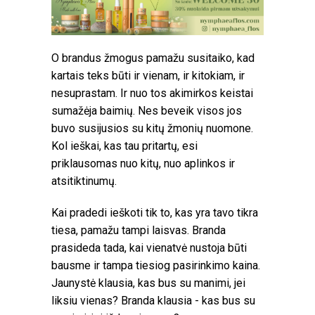
O brandus žmogus pamažu susitaiko, kad
kartais teks būti ir vienam, ir kitokiam, ir
nesuprastam. Ir nuo tos akimirkos keistai
sumažėja baimių. Nes beveik visos jos
buvo susijusios su kitų žmonių nuomone.
Kol ieškai, kas tau pritartų, esi
priklausomas nuo kitų, nuo aplinkos ir
atsitiktinumų.
Kai pradedi ieškoti tik to, kas yra tavo tikra
tiesa, pamažu tampi laisvas. Branda
prasideda tada, kai vienatvė nustoja būti
bausme ir tampa tiesiog pasirinkimo kaina.
Jaunystė klausia, kas bus su manimi, jei
liksiu vienas? Branda klausia - kas bus su