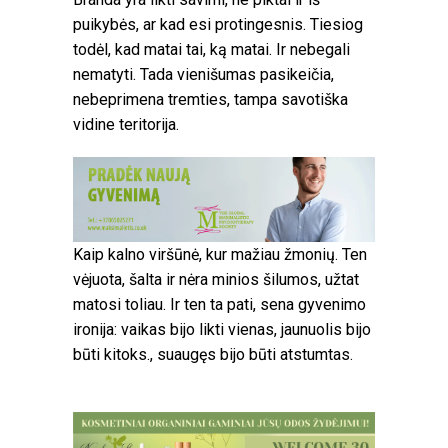
puikybės, ar kad esi protingesnis. Tiesiog
todėl, kad matai tai, ką matai. Ir nebegali
nematyti. Tada vienišumas pasikeičia,
nebeprimena tremties, tampa savotiška
vidine teritorija.
Kaip kalno viršūnė, kur mažiau žmonių. Ten
vėjuota, šalta ir nėra minios šilumos, užtat
matosi toliau. Ir ten ta pati, sena gyvenimo
ironija: vaikas bijo likti vienas, jaunuolis bijo
būti kitoks., suaugęs bijo būti atstumtas.