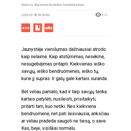
Autorius: Algimanto Rusteikos Facebook įrašas
2026-07-08 09:00:00
415
Jaunystėje vienišumas dažniausiai atrodo
kaip nelaimė. Kaip atstūmimas, nesėkmė,
nesugebėjimas pritapti. Kiekvienas ieško
savųjų, ieško bendruomenės, ieško tų,
kurie jį supras. Ir galų gale kartais suranda.
Bet vėliau pamato, kad ir tarp savųjų tenka
kartais patylėti, nusileisti, prisitaikyti,
pritarti tam, kuo netiki. Nes kiekviena
bendruomenė, net pati laisviausia, anksčiau
ar vėliau pradeda saugoti ne tiesą, o save.
Kas, beje, visiškai normalu.