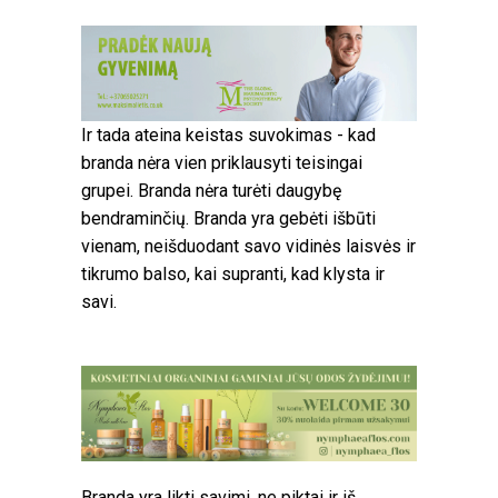
Ir tada ateina keistas suvokimas - kad
branda nėra vien priklausyti teisingai
grupei. Branda nėra turėti daugybę
bendraminčių. Branda yra gebėti išbūti
vienam, neišduodant savo vidinės laisvės ir
tikrumo balso, kai supranti, kad klysta ir
savi.
Branda yra likti savimi, ne piktai ir iš