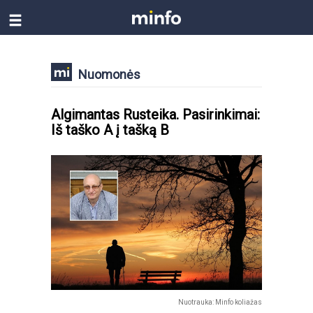
Nuomonės
Algimantas Rusteika. Pasirinkimai:
Iš taško A į tašką B
Nuotrauka: Minfo koliažas