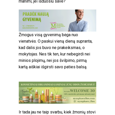
manimi, jei išduosiu save?
Žmogus visą gyvenimą bėga nuo
vienatvės. O paskui vieną dieną supranta,
kad dalis jos buvo ne prakeiksmas, o
mokytojas. Nes tik ten, kur nebegirdi nei
minios plojimų, nei jos švilpimo, pirmą
kartą aiškiai išgirsti savo paties balsą.
Ir tada jau ne taip svarbu, kiek žmonių stovi