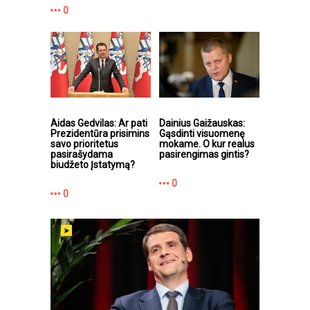
0
Aidas Gedvilas: Ar pati
Dainius Gaižauskas:
Prezidentūra prisimins
Gąsdinti visuomenę
savo prioritetus
mokame. O kur realus
pasirašydama
pasirengimas gintis?
biudžeto Įstatymą?
0
0