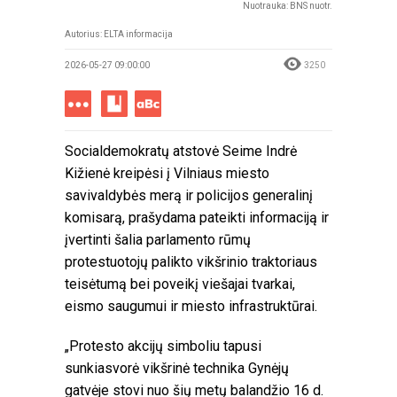
Nuotrauka: BNS nuotr.
Autorius:
ELTA informacija
2026-05-27 09:00:00
3250
Socialdemokratų atstovė Seime Indrė
Kižienė kreipėsi į Vilniaus miesto
savivaldybės merą ir policijos generalinį
komisarą, prašydama pateikti informaciją ir
įvertinti šalia parlamento rūmų
protestuotojų palikto vikšrinio traktoriaus
teisėtumą bei poveikį viešajai tvarkai,
eismo saugumui ir miesto infrastruktūrai.
„Protesto akcijų simboliu tapusi
sunkiasvorė vikšrinė technika Gynėjų
gatvėje stovi nuo šių metų balandžio 16 d.