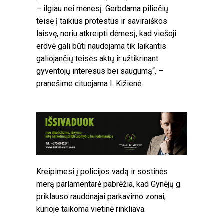
– ilgiau nei mėnesį. Gerbdama piliečių
teisę į taikius protestus ir saviraiškos
laisvę, noriu atkreipti dėmesį, kad viešoji
erdvė gali būti naudojama tik laikantis
galiojančių teisės aktų ir užtikrinant
gyventojų interesus bei saugumą“, –
pranešime cituojama I. Kižienė.
Kreipimesi į policijos vadą ir sostinės
merą parlamentarė pabrėžia, kad Gynėjų g.
priklauso raudonajai parkavimo zonai,
kurioje taikoma vietinė rinkliava.