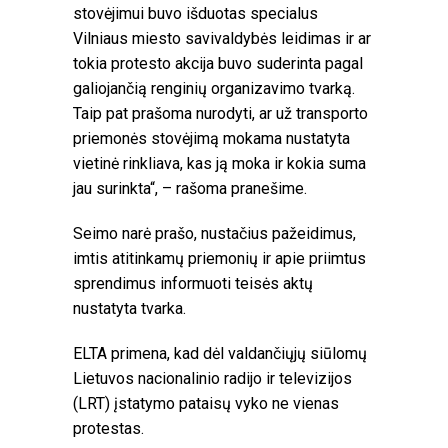
stovėjimui buvo išduotas specialus
Vilniaus miesto savivaldybės leidimas ir ar
tokia protesto akcija buvo suderinta pagal
galiojančią renginių organizavimo tvarką.
Taip pat prašoma nurodyti, ar už transporto
priemonės stovėjimą mokama nustatyta
vietinė rinkliava, kas ją moka ir kokia suma
jau surinkta“, – rašoma pranešime.
Seimo narė prašo, nustačius pažeidimus,
imtis atitinkamų priemonių ir apie priimtus
sprendimus informuoti teisės aktų
nustatyta tvarka.
ELTA primena, kad dėl valdančiųjų siūlomų
Lietuvos nacionalinio radijo ir televizijos
(LRT) įstatymo pataisų vyko ne vienas
protestas.