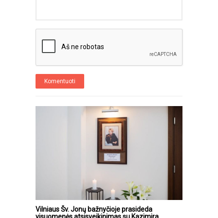
Komentuoti
Vilniaus Šv. Jonų bažnyčioje prasideda
visuomenės atsisveikinimas su Kazimira