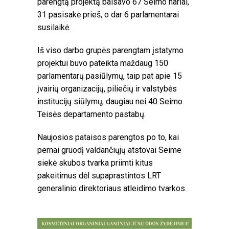
parengtą projektą balsavo 67 Seimo nariai,
31 pasisakė prieš, o dar 6 parlamentarai
susilaikė.
Iš viso darbo grupės parengtam įstatymo
projektui buvo pateikta maždaug 150
parlamentarų pasiūlymų, taip pat apie 15
įvairių organizacijų, piliečių ir valstybės
institucijų siūlymų, daugiau nei 40 Seimo
Teisės departamento pastabų.
Naujosios pataisos parengtos po to, kai
pernai gruodį valdančiųjų atstovai Seime
siekė skubos tvarka priimti kitus
pakeitimus dėl supaprastintos LRT
generalinio direktoriaus atleidimo tvarkos.