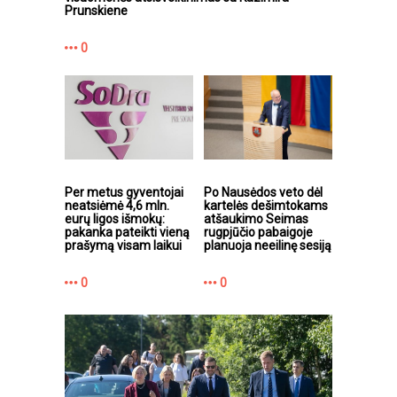
Prunskiene
0
Per metus gyventojai
Po Nausėdos veto dėl
neatsiėmė 4,6 mln.
kartelės dešimtokams
eurų ligos išmokų:
atšaukimo Seimas
pakanka pateikti vieną
rugpjūčio pabaigoje
prašymą visam laikui
planuoja neeilinę sesiją
0
0