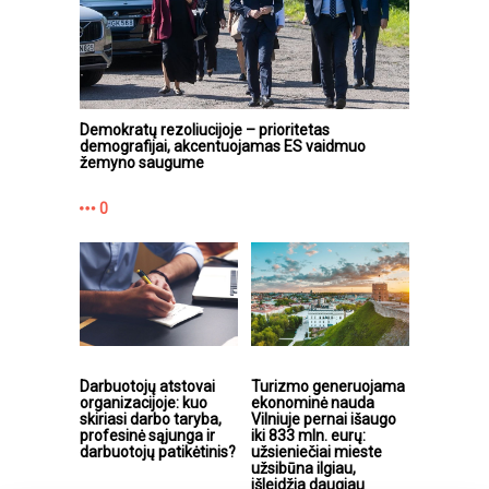
Demokratų rezoliucijoje – prioritetas
demografijai, akcentuojamas ES vaidmuo
žemyno saugume
0
Darbuotojų atstovai
Turizmo generuojama
organizacijoje: kuo
ekonominė nauda
skiriasi darbo taryba,
Vilniuje pernai išaugo
profesinė sąjunga ir
iki 833 mln. eurų:
darbuotojų patikėtinis?
užsieniečiai mieste
užsibūna ilgiau,
išleidžia daugiau