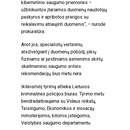
kibernetinio saugumo priemones –
užblokuotos įtariamos duomenų naudotojų
paskyros ir apribotos prieigos su
reikalavimu atnaujinti duomenis“, – nurodė
prokuratūra.
Anot jos, specialistų vertinimu,
atsižvelgiant į duomenų pobūdį, jokių
fiziniams ar juridiniams asmenims skirtų
skaitmeninio saugumo srities
rekomendacijų šiuo metu nėra.
Ikiteisminį tyrimą atlieka Lietuvos
kriminalinės policijos biuras. Tyrimo metu
bendradarbiaujama su Vidaus reikalų,
Teisingumo, Ekonomikos ir inovacijų
ministerijomis, kitomis įstaigomis,
Valstybės saugumo departamentu.