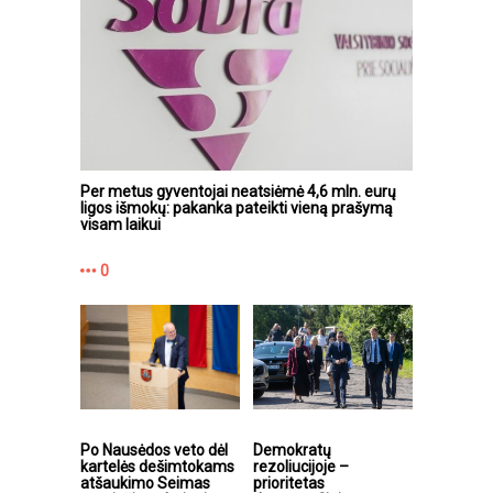
Per metus gyventojai neatsiėmė 4,6 mln. eurų
ligos išmokų: pakanka pateikti vieną prašymą
visam laikui
0
Po Nausėdos veto dėl
Demokratų
kartelės dešimtokams
rezoliucijoje –
atšaukimo Seimas
prioritetas