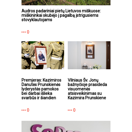
Audros padariniai pietų Lietuvos miškuose:
miškininkai skubėjo į pagalbą įstrigusiems
stovyklautojams
0
Premjeras: Kazimiros
Vilniaus Šv. Jonų
Danutės Prunskienės
bažnyčioje prasideda
lyderystės pamokos
visuomenės
bei darbai išlieka
atsisveikinimas su
svarbūs ir šiandien
Kazimira Prunskiene
0
0