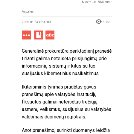
Nuotrauka: BNS nuotr.
Autorius:
2026-05-23 12:00:00
3062
Generalinė prokuratūra penktadienį pranešė
tirianti galimą neteisėtą prisijungimą prie
informacinių sistemų ir kitus su tuo
susijusius kibernetinius nusikaltimus.
Ikiteisminis tyrimas pradėtas gavus
pranešimą apie valstybės institucijų
fiksuotus galimai neteisėtus trečiųjų
asmenų veiksmus, susijusius su valstybės
valdomais duomenų registrais.
Anot pranešimo, surinkti duomenys leidžia