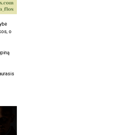
gybė
kos, o
upiną
aurasis