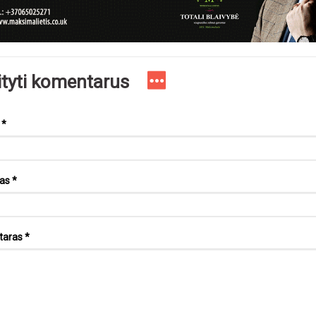
ityti komentarus
s
*
tas
*
taras
*