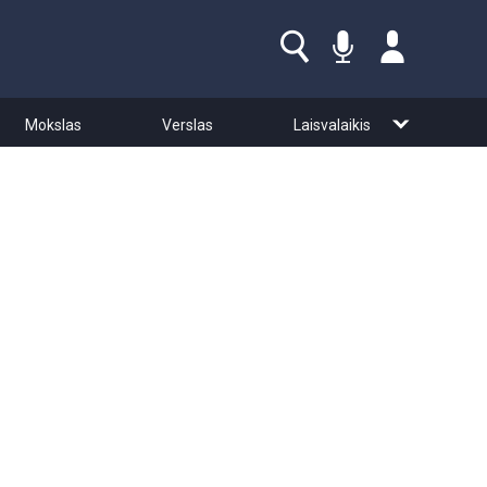
Mokslas
Verslas
Laisvalaikis