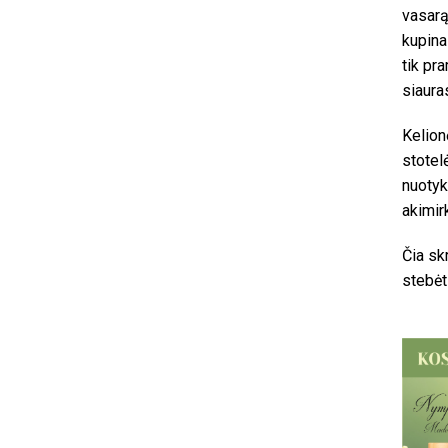
vasarą
kupina
tik pr
siauras
Kelion
stotel
nuotyk
akimir
Čia sk
stebėt