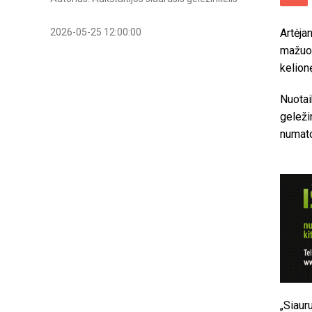
2026-05-25 12:00:00
Artėjan
mažuos
kelion
Nuotai
geleži
numato
„Siaur