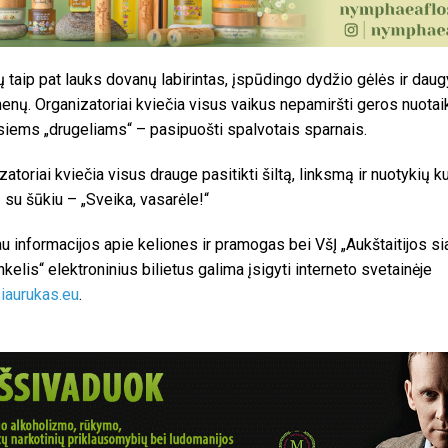
 taip pat lauks dovanų labirintas, įspūdingo dydžio gėlės ir dau
enų. Organizatoriai kviečia visus vaikus nepamiršti geros nuotai
iems „drugeliams“ – pasipuošti spalvotais sparnais.
zatoriai kviečia visus drauge pasitikti šiltą, linksmą ir nuotykių k
 su šūkiu – „Sveika, vasarėle!“
u informacijos apie keliones ir pramogas bei VšĮ „Aukštaitijos si
nkelis“ elektroninius bilietus galima įsigyti interneto svetainėje
iaurukas.eu
.