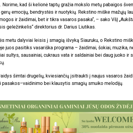
. Norime, kad ši kelionė taptų gražia mokslo metų pabaigos šven
 gerų emocijų, bendrystės ir nuotykių. Rekstino miške mažųjų la
amogos ir žaidimai, bet ir tikra vasaros pasaka“, – sako VšĮ „Aukšta
is geležinkelis“ direktorius dr. Darius Liutikas.
ės metu dalyviai leisis į smagią išvyką Siauruku, o Rekstino miš
ėje juos pasitiks vasariška programa – žaidimai, šokiai, muzika, ne
iai sultys, sausainiai, cukraus vata ir saldainiai bei daug juoko ir
kų.
raidys šimtai drugelių, kviesiančių įsitraukti į naujus vasaros žai
i pasakos–vaidinimo bei klausytis smagių smuiko melodijų.