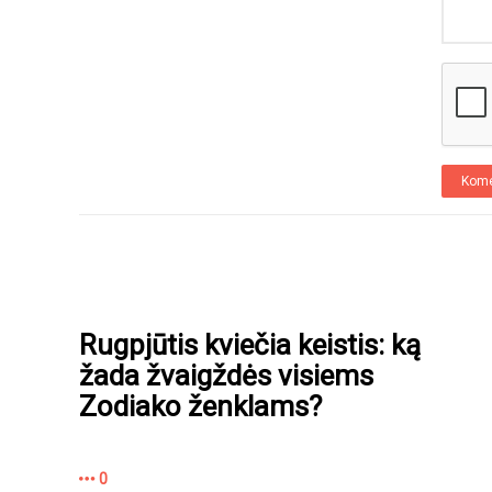
Kome
Rugpjūtis kviečia keistis: ką
žada žvaigždės visiems
Zodiako ženklams?
0