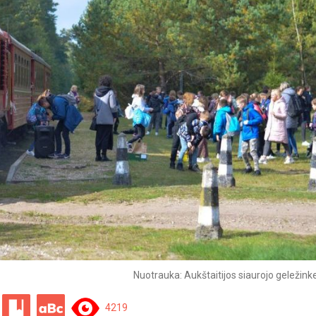
Nuotrauka: Aukštaitijos siaurojo geležinke
4219