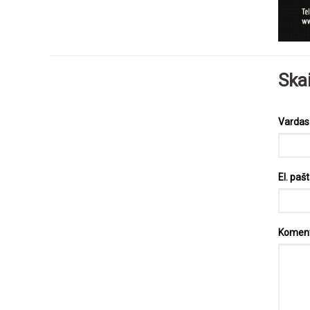
Ska
Varda
El. paš
Komen