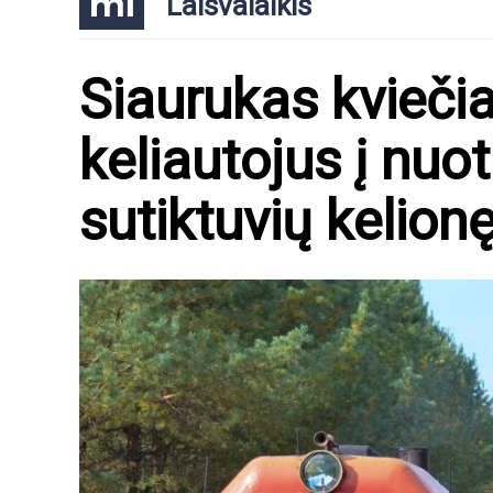
Laisvalaikis
Siaurukas kvieči
keliautojus į nuo
sutiktuvių kelionę