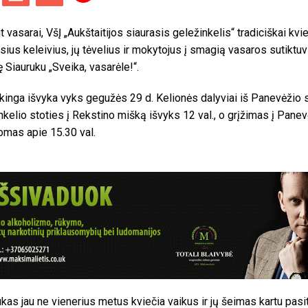
t vasarai, VšĮ „Aukštaitijos siaurasis geležinkelis“ tradiciškai kvi
ius keleivius, jų tėvelius ir mokytojus į smagią vasaros sutiktuv
ę Siauruku „Sveika, vasarėle!“.
kinga išvyka vyks gegužės 29 d. Kelionės dalyviai iš Panevėžio s
nkelio stoties į Rekstino mišką išvyks 12 val., o grįžimas į Panev
mas apie 15.30 val.
ukas jau ne vienerius metus kviečia vaikus ir jų šeimas kartu pasit