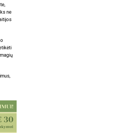
te,
uks ne
itijos
ko
tikėti
 smagių
dimus,