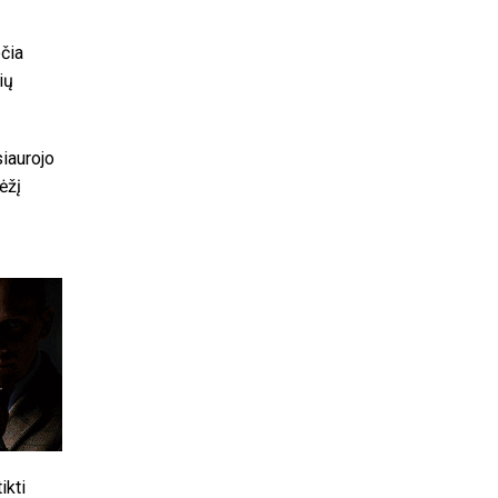
ečia
ių
iaurojo
ėžį
ikti