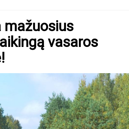
a mažuosius
taikingą vasaros
!