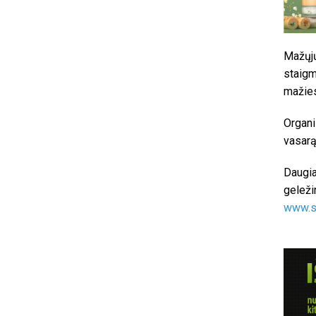
Mažųjų
staigm
mažies
Organi
vasarą
Daugia
geleži
www.s