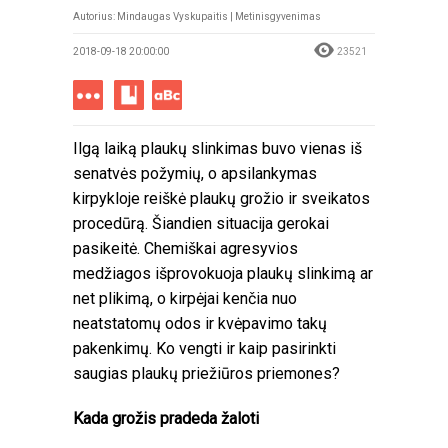
Autorius: Mindaugas Vyskupaitis | Metinisgyvenimas
2018-09-18 20:00:00
23521
Ilgą laiką plaukų slinkimas buvo vienas iš
senatvės požymių, o apsilankymas
kirpykloje reiškė plaukų grožio ir sveikatos
procedūrą. Šiandien situacija gerokai
pasikeitė. Chemiškai agresyvios
medžiagos išprovokuoja plaukų slinkimą ar
net plikimą, o kirpėjai kenčia nuo
neatstatomų odos ir kvėpavimo takų
pakenkimų. Ko vengti ir kaip pasirinkti
saugias plaukų priežiūros priemones?
Kada grožis pradeda žaloti