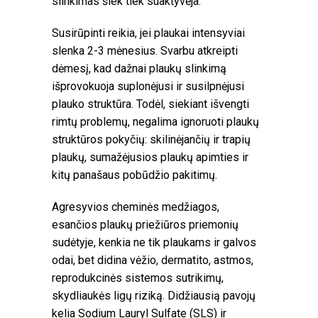
slinkimas šiek tiek suaktyvėja.
Susirūpinti reikia, jei plaukai intensyviai
slenka 2-3 mėnesius. Svarbu atkreipti
dėmesį, kad dažnai plaukų slinkimą
išprovokuoja suplonėjusi ir susilpnėjusi
plauko struktūra. Todėl, siekiant išvengti
rimtų problemų, negalima ignoruoti plaukų
struktūros pokyčių: skilinėjančių ir trapių
plaukų, sumažėjusios plaukų apimties ir
kitų panašaus pobūdžio pakitimų.
Agresyvios cheminės medžiagos,
esančios plaukų priežiūros priemonių
sudėtyje, kenkia ne tik plaukams ir galvos
odai, bet didina vėžio, dermatito, astmos,
reprodukcinės sistemos sutrikimų,
skydliaukės ligų riziką. Didžiausią pavojų
kelia Sodium Lauryl Sulfate (SLS) ir