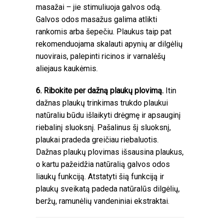
masažai – jie stimuliuoja galvos odą.
Galvos odos masažus galima atlikti
rankomis arba šepečiu. Plaukus taip pat
rekomenduojama skalauti apynių ar dilgėlių
nuovirais, palepinti ricinos ir varnalėšų
aliejaus kaukėmis.
6. Ribokite per dažną plaukų plovimą.
Itin
dažnas plaukų trinkimas trukdo plaukui
natūraliu būdu išlaikyti drėgmę ir apsauginį
riebalinį sluoksnį. Pašalinus šį sluoksnį,
plaukai pradeda greičiau riebaluotis.
Dažnas plaukų plovimas išsausina plaukus,
o kartu pažeidžia natūralią galvos odos
liaukų funkciją. Atstatyti šią funkciją ir
plaukų sveikatą padeda natūralūs dilgėlių,
beržų, ramunėlių vandeniniai ekstraktai.