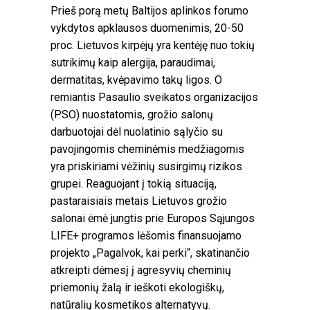
Prieš porą metų Baltijos aplinkos forumo
vykdytos apklausos duomenimis, 20-50
proc. Lietuvos kirpėjų yra kentėję nuo tokių
sutrikimų kaip alergija, paraudimai,
dermatitas, kvėpavimo takų ligos. O
remiantis Pasaulio sveikatos organizacijos
(PSO) nuostatomis, grožio salonų
darbuotojai dėl nuolatinio sąlyčio su
pavojingomis cheminėmis medžiagomis
yra priskiriami vėžinių susirgimų rizikos
grupei. Reaguojant į tokią situaciją,
pastaraisiais metais Lietuvos grožio
salonai ėmė jungtis prie Europos Sąjungos
LIFE+ programos lėšomis finansuojamo
projekto „Pagalvok, kai perki“, skatinančio
atkreipti dėmesį į agresyvių cheminių
priemonių žalą ir ieškoti ekologiškų,
natūralių kosmetikos alternatyvų.