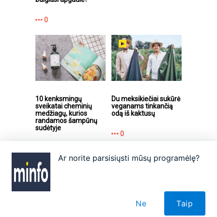
0
10 kenksmingų
Du meksikiečiai sukūrė
sveikatai cheminių
veganams tinkančią
medžiagų, kurios
odą iš kaktusų
randamos šampūnų
sudėtyje
0
3
Ar norite parsisiųsti mūsų programėlę?
Apie
Autoriai
Partneriai
Taisyklės
Reklama
Kontaktai
Ne
Taip