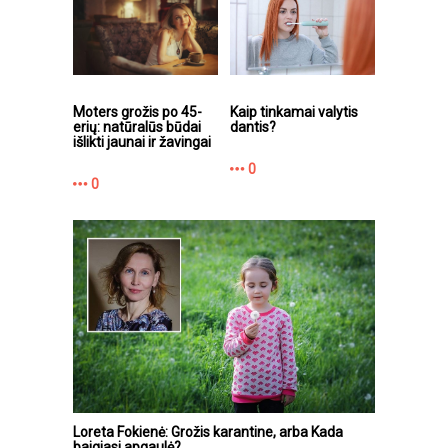
Moters grožis po 45-
Kaip tinkamai valytis
erių: natūralūs būdai
dantis?
išlikti jaunai ir žavingai
0
0
Loreta Fokienė: Grožis karantine, arba Kada
baigiasi apgaulė?