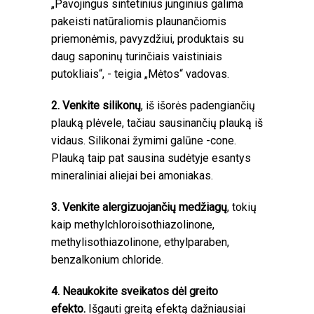
„Pavojingus sintetinius junginius galima
pakeisti natūraliomis plaunančiomis
priemonėmis, pavyzdžiui, produktais su
daug saponinų turinčiais vaistiniais
putokliais“, - teigia „Mėtos“ vadovas.
2. Venkite silikonų
, iš išorės padengiančių
plauką plėvele, tačiau sausinančių plauką iš
vidaus. Silikonai žymimi galūne -cone.
Plauką taip pat sausina sudėtyje esantys
mineraliniai aliejai bei amoniakas.
3. Venkite alergizuojančių medžiagų
, tokių
kaip methylchloroisothiazolinone,
methylisothiazolinone, ethylparaben,
benzalkonium chloride.
4. Neaukokite sveikatos dėl greito
efekto.
Išgauti greitą efektą dažniausiai