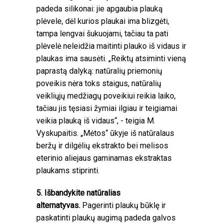
padeda silikonai: jie apgaubia plauką
plėvele, dėl kurios plaukai ima blizgėti,
tampa lengvai šukuojami, tačiau ta pati
plėvelė neleidžia maitinti plauko iš vidaus ir
plaukas ima sausėti. „Reiktų atsiminti vieną
paprastą dalyką: natūralių priemonių
poveikis nėra toks staigus, natūralių
veikliųjų medžiagų poveikiui reikia laiko,
tačiau jis tęsiasi žymiai ilgiau ir teigiamai
veikia plauką iš vidaus“, - teigia M.
Vyskupaitis. „Mėtos“ ūkyje iš natūralaus
beržų ir dilgėlių ekstrakto bei melisos
eterinio aliejaus gaminamas ekstraktas
plaukams stiprinti.
5. Išbandykite natūralias
alternatyvas.
Pagerinti plaukų būklę ir
paskatinti plaukų augimą padeda galvos