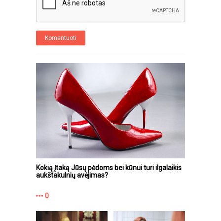
Komentuoti
Kokią įtaką Jūsų pėdoms bei kūnui turi ilgalaikis
aukštakulnių avėjimas?
0