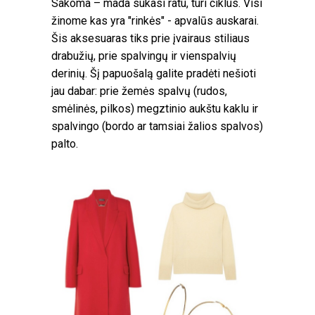
Sakoma – mada sukasi ratu, turi ciklus. Visi
žinome kas yra "rinkės" - apvalūs auskarai.
Šis aksesuaras tiks prie įvairaus stiliaus
drabužių, prie spalvingų ir vienspalvių
derinių. Šį papuošalą galite pradėti nešioti
jau dabar: prie žemės spalvų (rudos,
smėlinės, pilkos) megztinio aukštu kaklu ir
spalvingo (bordo ar tamsiai žalios spalvos)
palto.