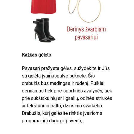
Kažkas gėlėto
Pavasarį pražysta gėlės, sužydėkite ir Jūs
su gėlėta įvairiaspalve suknele. Šis
drabužis bus madingas ir rudenį. Puikiai
derinamas tiek prie sportinės avalynės, tiek
prie aukštakulnių ar ilgaalių, odinės striukės
ar tekstūrinio palto, džinsinio švarkelio.
Drabužis, kurį galėsite rinktis įvairioms
progoms, ir į darbą ir į šventę.