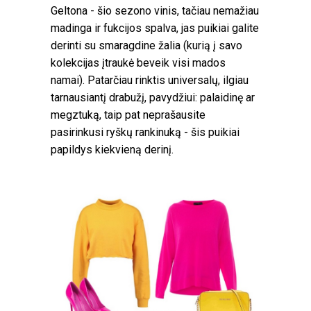
Geltona - šio sezono vinis, tačiau nemažiau
madinga ir fukcijos spalva, jas puikiai galite
derinti su smaragdine žalia (kurią į savo
kolekcijas įtraukė beveik visi mados
namai). Patarčiau rinktis universalų, ilgiau
tarnausiantį drabužį, pavydžiui: palaidinę ar
megztuką, taip pat neprašausite
pasirinkusi ryškų rankinuką - šis puikiai
papildys kiekvieną derinį.