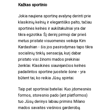
Kažkas sportinio
Jokia naujiena sportinę avalynę derinti prie
klasikinių kelnių ir elegantiško palto, tačiau
sportinės kelnės ir aukštakulniai yra dar
tikra egzotika. Šį derinį pirmoji dar prieš
metus pristatė visuomenės veikėja Kim
Kardashian - šis jos pasirodymas tapo tikra
socialinių tinklų sensacija, kurį dabar
pristato visi žinomi mados prekiniai
ženklai. Klasikinės siaurėjančios kelnės
padailintos sportine juostele šone - yra
būtent tai, ko reikia Jūsų spintai.
Taip pat sportiniai bateliai. Kuo įdomesnės
formos, storesnio pado (ant platformos)
tuo Jūsų derinys labiau primins Milano
mados savaitės viešnios garderobą.