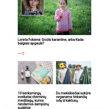
Loreta Fokienė: Grožis karantine, arba Kada
baigiasi apgaulė?
0
10 kenksmingų
Du meksikiečiai sukūrė
sveikatai cheminių
veganams tinkančią
medžiagų, kurios
odą iš kaktusų
randamos šampūnų
sudėtyje