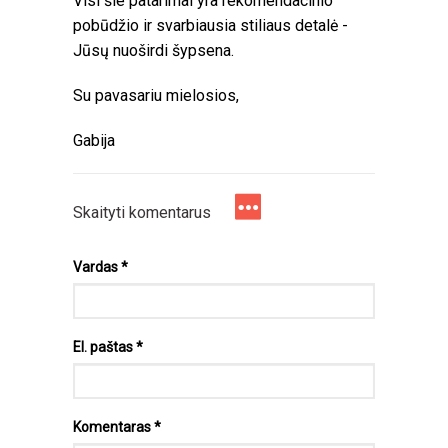
Visi šie patarimai yra rekomendacinio
pobūdžio ir svarbiausia stiliaus detalė -
Jūsų nuoširdi šypsena.
Su pavasariu mielosios,
Gabija
Skaityti komentarus
Vardas
*
El. paštas
*
Komentaras
*