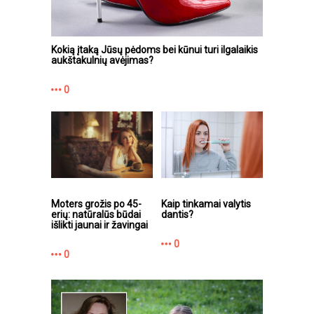
Kokią įtaką Jūsų pėdoms bei kūnui turi ilgalaikis
aukštakulnių avėjimas?
0
Moters grožis po 45-
Kaip tinkamai valytis
erių: natūralūs būdai
dantis?
išlikti jaunai ir žavingai
0
0