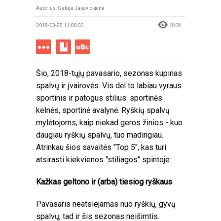
Autorius:
Gabija Jakavickienė
2018-03-25 11:00:00
6808
Šio, 2018-tųjų pavasario, sezonas kupinas
spalvų ir įvairovės. Vis dėl to labiau vyraus
sportinis ir patogus stilius: sportinės
kelnės, sportinė avalynė. Ryškių spalvų
mylėtojoms, kaip niekad geros žinios - kuo
daugiau ryškių spalvų, tuo madingiau.
Atrinkau šios savaitės "Top 5", kas turi
atsirasti kiekvienos "stiliagos" spintoje:
Kažkas geltono ir (arba) tiesiog ryškaus
Pavasaris neatsiejamas nuo ryškių, gyvų
spalvų, tad ir šis sezonas neišimtis.