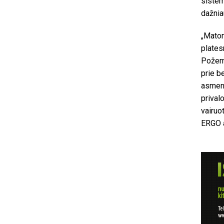
sistem
dažnia
„Matom
plates
Požemi
prie b
asmeni
prival
vairuo
ERGO 