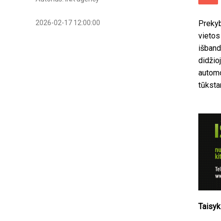
2026-02-17 12:00:00
Prekyb
vietos
išband
didžio
automo
tūksta
Taisyk