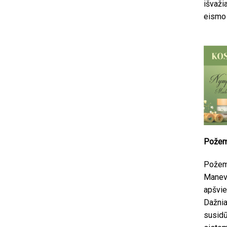
išvaži
eismo 
Požemi
Požemi
Manevr
apšvie
Dažnia
susidū