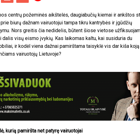
os centrų požeminės aikštelės, daugiabučių kiemai ir ankštos s
 prie biurų dažnam vairuotojui tampa tikru kantrybės ir įgūdžių
ymu. Nors greitis čia nedidelis, būtent šiose vietose užfiksuoja
ji dalis visų eismo įvykių. Kas laikomas kaltu, kai susiduria du
biliai, ir kodėl viena dažnai pamirštama taisyklė vis dar kiša koją
nčiams vairuotojų Lietuvoje?
lė, kurią pamiršta net patyrę vairuotojai