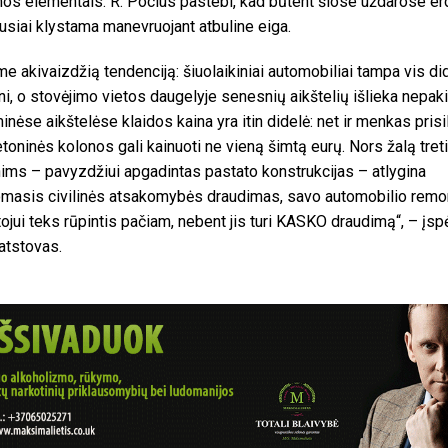
os elementais. R. Pocius pastebi, kad būtent šiose uždarose e
usiai klystama manevruojant atbuline eiga.
e akivaizdžią tendenciją: šiuolaikiniai automobiliai tampa vis did
ni, o stovėjimo vietos daugelyje senesnių aikštelių išlieka nepaki
nėse aikštelėse klaidos kaina yra itin didelė: net ir menkas prisi
etoninės kolonos gali kainuoti ne vieną šimtą eurų. Nors žalą tre
ms – pavyzdžiui apgadintas pastato konstrukcijas – atlygina
omasis civilinės atsakomybės draudimas, savo automobilio remo
tojui teks rūpintis pačiam, nebent jis turi KASKO draudimą“, – įsp
atstovas.