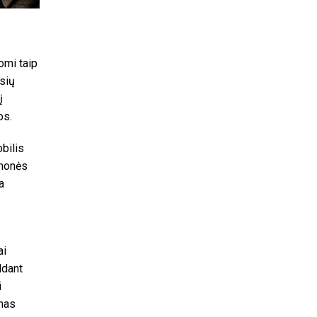
omi taip
usių
į
os.
obilis
emonės
a
ai
ldant
i
ynas