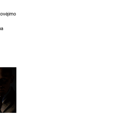
tovėjimo
ma