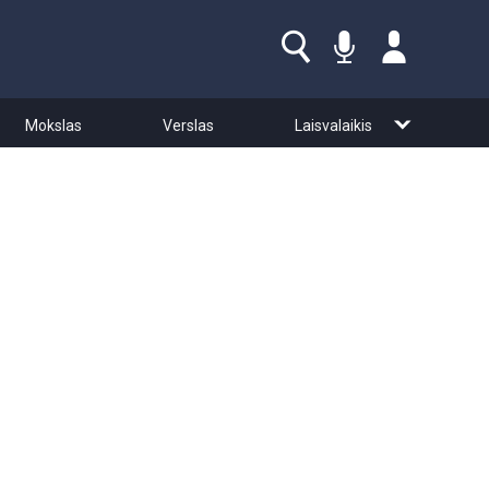
Mokslas
Verslas
Laisvalaikis