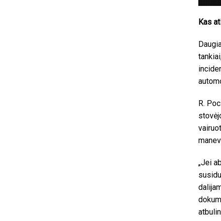
Kas at
Daugia
tankia
incide
automo
R. Poc
stovėj
vairuo
manevr
„Jei a
susidu
dalija
dokume
atbulin