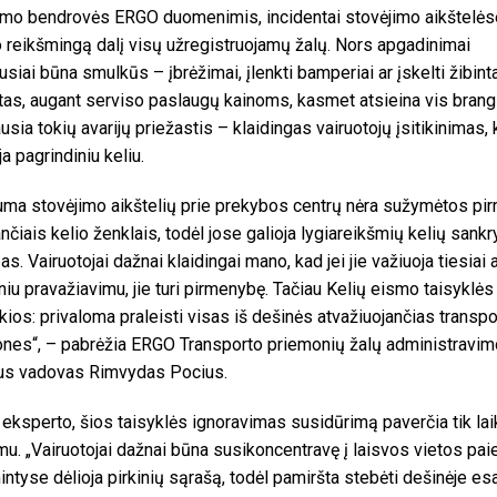
mo bendrovės ERGO duomenimis, incidentai stovėjimo aikštelės
 reikšmingą dalį visų užregistruojamų žalų. Nors apgadinimai
usiai būna smulkūs – įbrėžimai, įlenkti bamperiai ar įskelti žibinta
as, augant serviso paslaugų kainoms, kasmet atsieina vis brang
usia tokių avarijų priežastis – klaidingas vairuotojų įsitikinimas, 
ja pagrindiniu keliu.
ma stovėjimo aikštelių prie prekybos centrų nėra sužymėtos pi
nčiais kelio ženklais, todėl jose galioja lygiareikšmių kelių sank
as. Vairuotojai dažnai klaidingai mano, kad jei jie važiuoja tiesiai 
niu pravažiavimu, jie turi pirmenybę. Tačiau Kelių eismo taisyklės
škios: privaloma praleisti visas iš dešinės atvažiuojančias transpo
nes“, – pabrėžia ERGO Transporto priemonių žalų administravim
us vadovas Rimvydas Pocius.
eksperto, šios taisyklės ignoravimas susidūrimą paverčia tik lai
mu. „Vairuotojai dažnai būna susikoncentravę į laisvos vietos pa
intyse dėlioja pirkinių sąrašą, todėl pamiršta stebėti dešinėje es