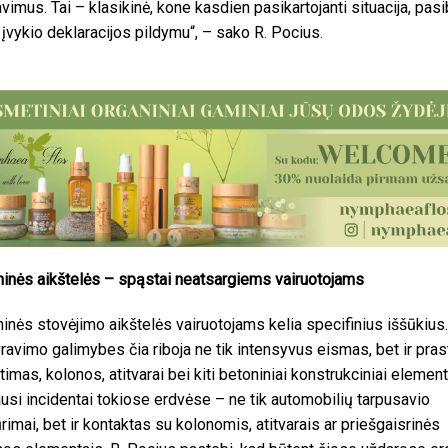
avimus. Tai – klasikinė, kone kasdien pasikartojanti situacija, pasi
įvykio deklaracijos pildymu“, – sako R. Pocius.
nės aikštelės – spąstai neatsargiems vairuotojams
nės stovėjimo aikštelės vairuotojams kelia specifinius iššūkius.
avimo galimybes čia riboja ne tik intensyvus eismas, bet ir pras
timas, kolonos, atitvarai bei kiti betoniniai konstrukciniai element
usi incidentai tokiose erdvėse – ne tik automobilių tarpusavio
rimai, bet ir kontaktas su kolonomis, atitvarais ar priešgaisrinės