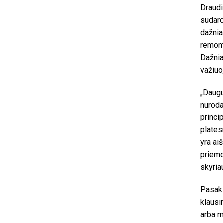
Draudi
sudaro
dažnia
remont
Dažnia
važiuo
„Daugu
nuroda
princip
plates
yra ai
priemo
skyria
Pasak 
klausi
arba m