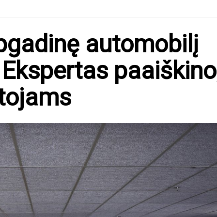
apgadinę automobilį
? Ekspertas paaiškino
otojams