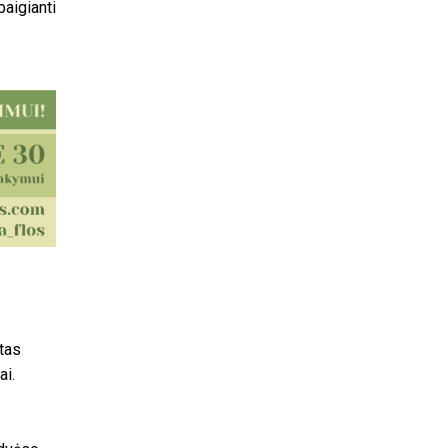
baigianti
tas
ai.