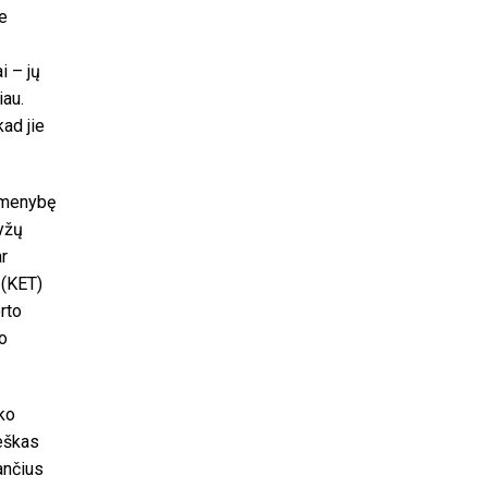
e
i – jų
iau.
kad jie
rmenybę
ryžų
ar
 (KET)
rto
o
ko
ieškas
ančius