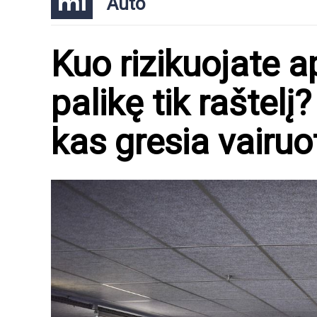
Auto
Kuo rizikuojate 
palikę tik raštelį
kas gresia vairu