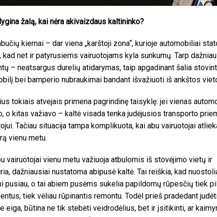
lygina žalą, kai nėra akivaizdaus kaltininko?
bučių kiemai – dar viena „karštoji zona“, kurioje automobiliai stat
i, kad net ir patyrusiems vairuotojams kyla sunkumų. Tarp dažnia
ntų – neatsargus durelių atidarymas, taip apgadinant šalia stovint
bilį bei bamperio nubraukimai bandant išvažiuoti iš ankštos viet
ius tokiais atvejais primena pagrindinę taisyklę: jei vienas autom
o, o kitas važiavo – kaltė visada tenka judėjusios transporto pri
tojui. Tačiau situacija tampa komplikuota, kai abu vairuotojai atliek
ą vienu metu.
bu vairuotojai vienu metu važiuoja atbulomis iš stovėjimo vietų ir
ria, dažniausiai nustatoma abipusė kaltė. Tai reiškia, kad nuostoli
mi pusiau, o tai abiem pusėms sukelia papildomų rūpesčių tiek pi
ntus, tiek vėliau rūpinantis remontu. Todėl prieš pradedant judėt
e eiga, būtina ne tik stebėti veidrodėlius, bet ir įsitikinti, ar kaim